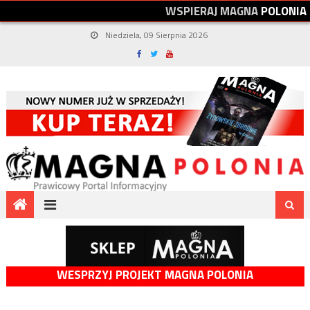
W
S
P
I
E
R
A
J
M
A
G
N
A
P
O
L
O
N
I
A
Niedziela, 09 Sierpnia 2026
WESPRZYJ PROJEKT MAGNA POLONIA