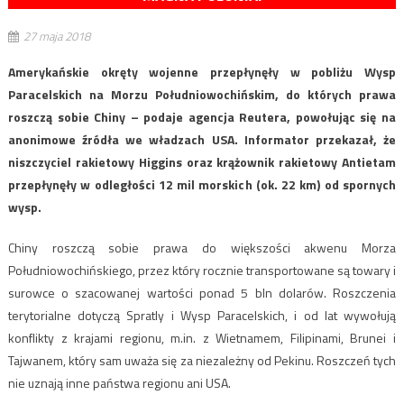
27 maja 2018
Amerykańskie okręty wojenne przepłynęły w pobliżu Wysp
Paracelskich na Morzu Południowochińskim, do których prawa
roszczą sobie Chiny – podaje agencja Reutera, powołując się na
anonimowe źródła we władzach USA. Informator przekazał, że
niszczyciel rakietowy Higgins oraz krążownik rakietowy Antietam
przepłynęły w odległości 12 mil morskich (ok. 22 km) od spornych
wysp.
Chiny roszczą sobie prawa do większości akwenu Morza
Południowochińskiego, przez który rocznie transportowane są towary i
surowce o szacowanej wartości ponad 5 bln dolarów. Roszczenia
terytorialne dotyczą Spratly i Wysp Paracelskich, i od lat wywołują
konflikty z krajami regionu, m.in. z Wietnamem, Filipinami, Brunei i
Tajwanem, który sam uważa się za niezależny od Pekinu. Roszczeń tych
nie uznają inne państwa regionu ani USA.