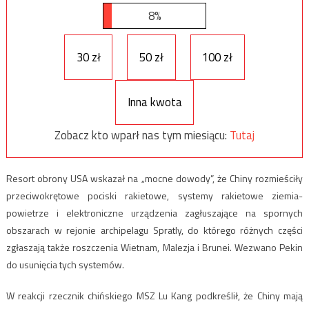
8%
30 zł
50 zł
100 zł
Inna kwota
Zobacz kto wparł nas tym miesiącu:
Tutaj
Resort obrony USA wskazał na „mocne dowody”, że Chiny rozmieściły
przeciwokrętowe pociski rakietowe, systemy rakietowe ziemia-
powietrze i elektroniczne urządzenia zagłuszające na spornych
obszarach w rejonie archipelagu Spratly, do którego różnych części
zgłaszają także roszczenia Wietnam, Malezja i Brunei. Wezwano Pekin
do usunięcia tych systemów.
W reakcji rzecznik chińskiego MSZ Lu Kang podkreślił, że Chiny mają