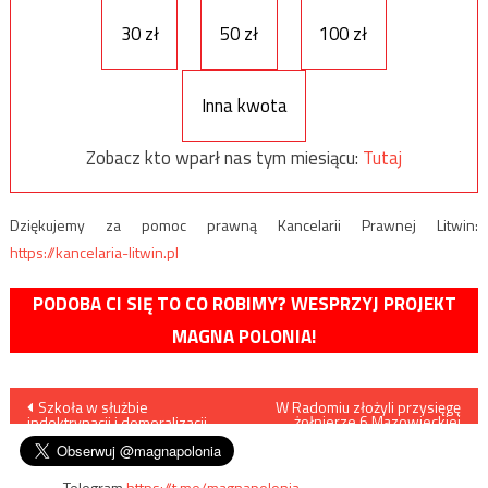
30 zł
50 zł
100 zł
Inna kwota
Zobacz kto wparł nas tym miesiącu:
Tutaj
Dziękujemy za pomoc prawną Kancelarii Prawnej Litwin:
https://kancelaria-litwin.pl
PODOBA CI SIĘ TO CO ROBIMY? WESPRZYJ PROJEKT
MAGNA POLONIA!
Nawigacja
Szkoła w służbie
W Radomiu złożyli przysięgę
żołnierze 6 Mazowieckiej
indoktrynacji i demoralizacji
Brygady Obrony
wpisu
Terytorialnej
Telegram
https://t.me/magnapolonia