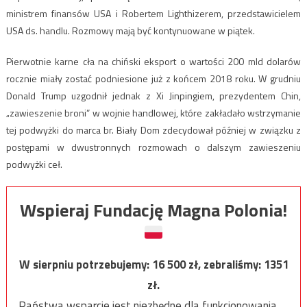
ministrem finansów USA i Robertem Lighthizerem, przedstawicielem
USA ds. handlu. Rozmowy mają być kontynuowane w piątek.
Pierwotnie karne cła na chiński eksport o wartości 200 mld dolarów
rocznie miały zostać podniesione już z końcem 2018 roku. W grudniu
Donald Trump uzgodnił jednak z Xi Jinpingiem, prezydentem Chin,
„zawieszenie broni” w wojnie handlowej, które zakładało wstrzymanie
tej podwyżki do marca br. Biały Dom zdecydował później w związku z
postępami w dwustronnych rozmowach o dalszym zawieszeniu
podwyżki ceł.
Wspieraj Fundację Magna Polonia!
W sierpniu potrzebujemy:
16 500
zł, zebraliśmy:
1351
zł.
Państwa wsparcie jest niezbędne dla funkcjonowania