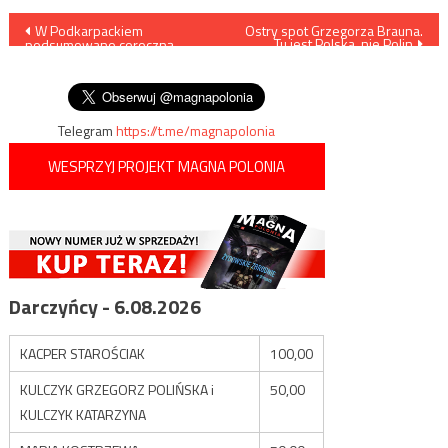
Nawigacja
W Podkarpackiem
Ostry spot Grzegorza Brauna.
Tu jest Polska, nie Polin
podsumowano coroczną
wpisu
inwentaryzację dzikiej
zwierzyny w lasach
Telegram
https://t.me/magnapolonia
WESPRZYJ PROJEKT MAGNA POLONIA
Darczyńcy - 6.08.2026
KACPER STAROŚCIAK
100,00
KULCZYK GRZEGORZ POLIŃSKA i
50,00
KULCZYK KATARZYNA