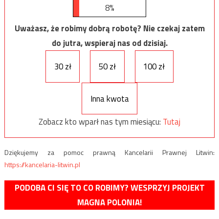
8%
Uważasz, że robimy dobrą robotę? Nie czekaj zatem
do jutra, wspieraj nas od dzisiaj.
30 zł
50 zł
100 zł
Inna kwota
Zobacz kto wparł nas tym miesiącu:
Tutaj
Dziękujemy za pomoc prawną Kancelarii Prawnej Litwin:
https://kancelaria-litwin.pl
PODOBA CI SIĘ TO CO ROBIMY? WESPRZYJ PROJEKT
MAGNA POLONIA!