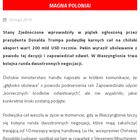
MAGNA POLONIA!
10 maja 2019
Stany Zjednoczone wprowadziły w piątek ogłoszoną przez
prezydenta Donalda Trumpa podwyżkę karnych ceł na chiński
eksport wart 200 mld USD rocznie. Pekin wyraził ubolewanie z
powodu tej decyzji i zapowiedział odwet. W Waszyngtonie trwa
kolejna runda dwustronnych negocjacji.
Chińskie ministerstwo handlu napisało w krótkim komunikacie, że
„głęboko ubolewa” z powodu podniesienia ceł. Zapowiedziało użycie
„koniecznych środków odwetowych”, ale nie wyjaśniło, jakie
konkretnie kroki zostaną podjęte.
Podwyżka ceł weszła w życie w momencie, gdy w Waszyngtonie toczy
się kolejna runda dwustronnych negocjacji, które mają zakończyć
trwającą od 10 miesięcy wojnę handlową. Liu He, wicepremier Chińskiej
Republiki Ludowej, spotkał się tam w czwartek z Stevenem Mnuchinem,