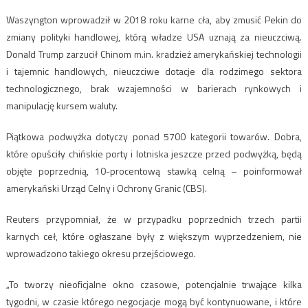
Waszyngton wprowadził w 2018 roku karne cła, aby zmusić Pekin do
zmiany polityki handlowej, którą władze USA uznają za nieuczciwą.
Donald Trump zarzucił Chinom m.in. kradzież amerykańskiej technologii
i tajemnic handlowych, nieuczciwe dotacje dla rodzimego sektora
technologicznego, brak wzajemności w barierach rynkowych i
manipulację kursem waluty.
Piątkowa podwyżka dotyczy ponad 5700 kategorii towarów. Dobra,
które opuściły chińskie porty i lotniska jeszcze przed podwyżką, będą
objęte poprzednią, 10-procentową stawką celną – poinformował
amerykański Urząd Celny i Ochrony Granic (CBS).
Reuters przypomniał, że w przypadku poprzednich trzech partii
karnych ceł, które ogłaszane były z większym wyprzedzeniem, nie
wprowadzono takiego okresu przejściowego.
„To tworzy nieoficjalne okno czasowe, potencjalnie trwające kilka
tygodni, w czasie którego negocjacje mogą być kontynuowane, i które