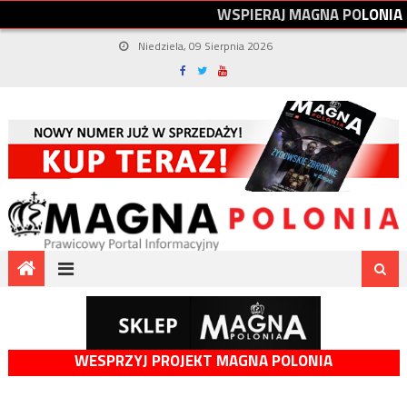
W
S
P
I
E
R
A
J
M
A
G
N
A
P
O
L
O
N
I
A
Niedziela, 09 Sierpnia 2026
WESPRZYJ PROJEKT MAGNA POLONIA