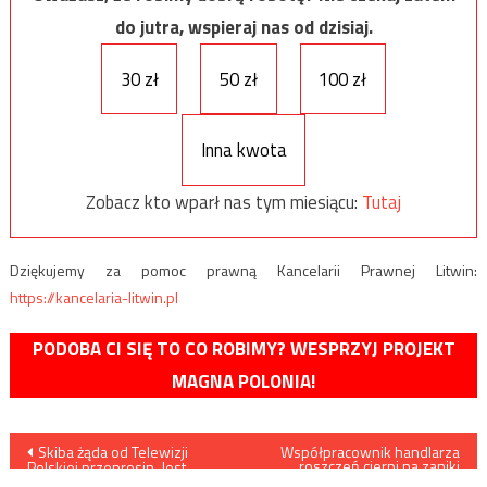
do jutra, wspieraj nas od dzisiaj.
30 zł
50 zł
100 zł
Inna kwota
Zobacz kto wparł nas tym miesiącu:
Tutaj
Dziękujemy za pomoc prawną Kancelarii Prawnej Litwin:
https://kancelaria-litwin.pl
PODOBA CI SIĘ TO CO ROBIMY? WESPRZYJ PROJEKT
MAGNA POLONIA!
Nawigacja
Skiba żąda od Telewizji
Współpracownik handlarza
roszczeń cierpi na zaniki
Polskiej przeprosin. Jest
pamięci – dosłownie niczego
odpowiedź TVP