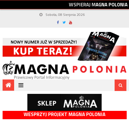
W
S
P
I
E
R
A
J
M
A
G
N
A
P
O
L
O
N
I
A
Sobota, 08 Sierpnia 2026
WESPRZYJ PROJEKT MAGNA POLONIA