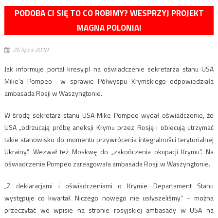
PODOBA CI SIĘ TO CO ROBIMY? WESPRZYJ PROJEKT
MAGNA POLONIA!
26 lipca 2018
Jak informuje portal kresy.pl na oświadczenie sekretarza stanu USA
Mike’a Pompeo w sprawie Półwyspu Krymskiego odpowiedziała
ambasada Rosji w Waszyngtonie.
W środę sekretarz stanu USA Mike Pompeo wydał oświadczenie, że
USA „odrzucają próbę aneksji Krymu przez Rosję i obiecują utrzymać
takie stanowisko do momentu przywrócenia integralności terytorialnej
Ukrainy”. Wezwał też Moskwę do „zakończenia okupacji Krymu”. Na
oświadczenie Pompeo zareagowała ambasada Rosji w Waszyngtonie.
„Z deklaracjami i oświadczeniami o Krymie Departament Stanu
występuje co kwartał. Niczego nowego nie usłyszeliśmy” – można
przeczytać we wpisie na stronie rosyjskiej ambasady w USA na