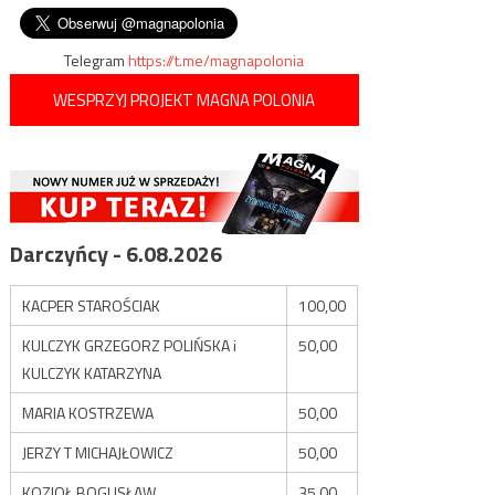
wpisu
nie pamięta…
Telegram
https://t.me/magnapolonia
WESPRZYJ PROJEKT MAGNA POLONIA
Darczyńcy - 6.08.2026
KACPER STAROŚCIAK
100,00
KULCZYK GRZEGORZ POLIŃSKA i
50,00
KULCZYK KATARZYNA
MARIA KOSTRZEWA
50,00
JERZY T MICHAJŁOWICZ
50,00
KOZIOŁ BOGUSŁAW
35,00