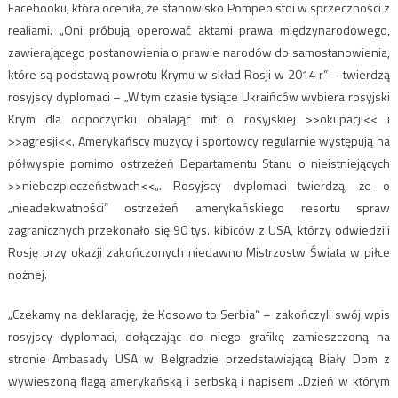
Facebooku, która oceniła, że stanowisko Pompeo stoi w sprzeczności z
realiami. „Oni próbują operować aktami prawa międzynarodowego,
zawierającego postanowienia o prawie narodów do samostanowienia,
które są podstawą powrotu Krymu w skład Rosji w 2014 r” – twierdzą
rosyjscy dyplomaci – „W tym czasie tysiące Ukraińców wybiera rosyjski
Krym dla odpoczynku obalając mit o rosyjskiej >>okupacji<< i
>>agresji<<. Amerykańscy muzycy i sportowcy regularnie występują na
półwyspie pomimo ostrzeżeń Departamentu Stanu o nieistniejących
>>niebezpieczeństwach<<„. Rosyjscy dyplomaci twierdzą, że o
„nieadekwatności” ostrzeżeń amerykańskiego resortu spraw
zagranicznych przekonało się 90 tys. kibiców z USA, którzy odwiedzili
Rosję przy okazji zakończonych niedawno Mistrzostw Świata w piłce
nożnej.
„Czekamy na deklarację, że Kosowo to Serbia” – zakończyli swój wpis
rosyjscy dyplomaci, dołączając do niego grafikę zamieszczoną na
stronie Ambasady USA w Belgradzie przedstawiającą Biały Dom z
wywieszoną flagą amerykańską i serbską i napisem „Dzień w którym