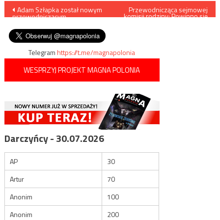
Nawigacja
Adam Szłapka został nowym
Przewodnicząca sejmowej
komisji rodziny: Powinno się
przewodniczącym
umożliwić homoseksualistom
wpisu
Nowoczesnej
adopcję dzieci
Telegram
https://t.me/magnapolonia
WESPRZYJ PROJEKT MAGNA POLONIA
Darczyńcy - 30.07.2026
AP
30
Artur
70
Anonim
100
Anonim
200