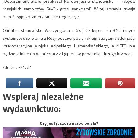
„Departament Stanu przekazał Kairowi jasne stanowisko – nabycie
rosyjskich samolotów Su-35 grozi sankcjami”. W tej sprawie trwają
ponoć egipsko-amerykańskie negocjacje.
Oficjalne stanowisko Waszyngtonu mówi, że kupno Su-35 i innych
systemów uzbrojenia z Rosji postawi pod znakiem zapytania zdolności
interoperacyjne wojska egipskiego i amerykańskiego, a NATO nie
będzie zdolne do współpracy z Egiptem w przypadku dużego kryzysu.
/defence24.pl/
Wspieraj niezależne
wydawnictwo:
Czy jest jeszcze naród polski?