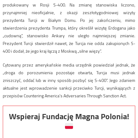
produkowany w Rosji S-400. Na zmianę stanowiska liczono,
przynajmniej nieoficjalnie, z okazji zeszłotygodniowej wizyty
prezydenta Turcji w Białym Domu. Po jej zakończeniu, mimo
stwierdzenia prezydenta Trumpa, który określił wizytę Erdogana jako
„cudowną”, stanowisko Ankary nie uległo najmniejszej zmianie.
Prezydent Turcji stwierdził nawet, że Turcja nie odda zakupionych S-
400 i dodał, że jego kraj łączą z Moskwą „silne więzy”.
Cytowany przez amerykańskie media urzędnik powiedział jednak, że
„droga do porozumienia pozostaje otwarta, Turcja musi jednak
zniszczyć, oddać lub w inny sposób pozbyć się S-400”. Jego zdaniem
aktualne jest wprowadzenie sankcji przeciwko Turcji, wynikających z
przepisów Countering America’s Adversaries Through Sanction Act.
Wspieraj Fundację Magna Polonia!