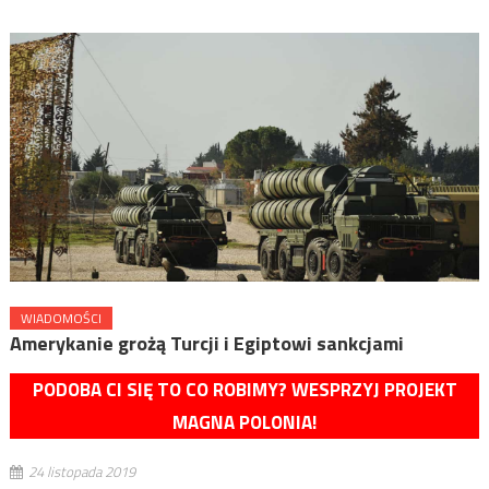
WIADOMOŚCI
Amerykanie grożą Turcji i Egiptowi sankcjami
PODOBA CI SIĘ TO CO ROBIMY? WESPRZYJ PROJEKT
MAGNA POLONIA!
24 listopada 2019