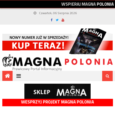
W
S
P
I
E
R
A
J
M
A
G
N
A
P
O
L
O
N
I
A
Czwartek, 06 Sierpnia 2026
WESPRZYJ PROJEKT MAGNA POLONIA