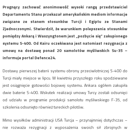
Pragnący zachować anonimowość wysoki rangą przedstawiciel
Departamentu Stanu przekazał amerykańskim mediom informacje
związane ze stanem stosunków Turcji i Egiptu ze Stanami
Zjednoczonymi. Stwierdził, że warunkiem polepszenia stosunków
pomiędzy Ankarą i Waszyngtonem jest „pozbycie się” zakupionego
systemu S-400. Od Kairu oczekiwana jest natomiast rezygnacja z
umowy na dostawę ponad 20 samolotów myśliwskich Su-35 –
informuje portal Defence24.
Dostawy pierwszej baterii systemu obrony przeciwlotniczej S-400 do
Turcji miały miejsce w lipcu. W kwietniu przyszłego roku spodziewane
jest osiągnięcie gotowości bojowej systemu. Ankara ogółem zakupiła
dwie baterie S-400. Wskutek realizacji umowy Turcy zostali odsunięci
od udziału w programie produkcji samolotu myśliwskiego F-35, od
szkolenia odsunięto również tureckich pilotów.
Mimo wysiłków administracji USA Turcja – przynajmniej dotychczas –
nie rozważa rezygnacji z wyposażenia swoich sił zbrojnych w