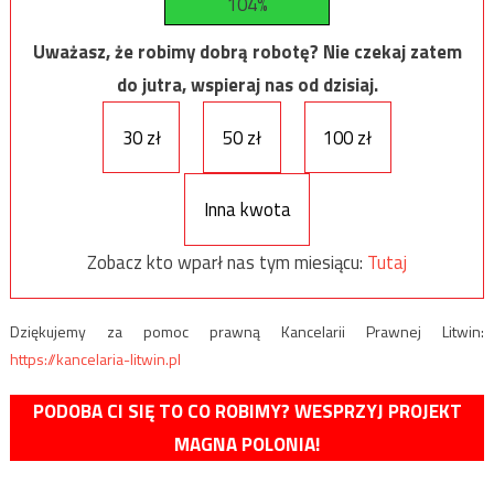
104%
Uważasz, że robimy dobrą robotę? Nie czekaj zatem
do jutra, wspieraj nas od dzisiaj.
30 zł
50 zł
100 zł
Inna kwota
Zobacz kto wparł nas tym miesiącu:
Tutaj
Dziękujemy za pomoc prawną Kancelarii Prawnej Litwin:
https://kancelaria-litwin.pl
PODOBA CI SIĘ TO CO ROBIMY? WESPRZYJ PROJEKT
MAGNA POLONIA!