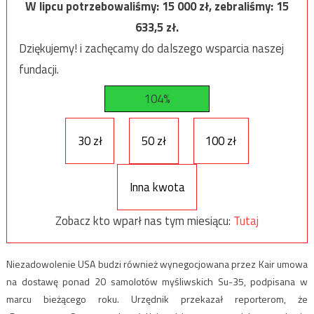
W lipcu potrzebowaliśmy:
15 000
zł, zebraliśmy:
15
633,5
zł.
Dziękujemy! i zachęcamy do dalszego wsparcia naszej
fundacji.
104%
30 zł
50 zł
100 zł
Inna kwota
Zobacz kto wparł nas tym miesiącu:
Tutaj
Niezadowolenie USA budzi również wynegocjowana przez Kair umowa
na dostawę ponad 20 samolotów myśliwskich Su-35, podpisana w
marcu bieżącego roku. Urzędnik przekazał reporterom, że