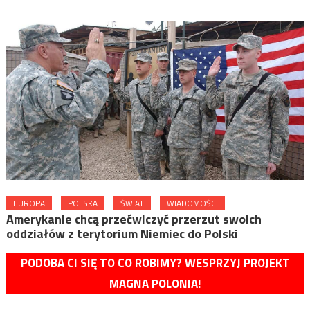
EUROPA
POLSKA
ŚWIAT
WIADOMOŚCI
Amerykanie chcą przećwiczyć przerzut swoich
oddziałów z terytorium Niemiec do Polski
PODOBA CI SIĘ TO CO ROBIMY? WESPRZYJ PROJEKT
MAGNA POLONIA!