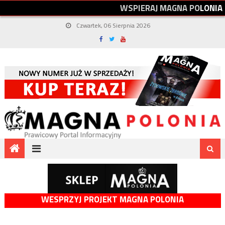
W
S
P
I
E
R
A
J
M
A
G
N
A
P
O
L
O
N
I
A
Czwartek, 06 Sierpnia 2026
WESPRZYJ PROJEKT MAGNA POLONIA