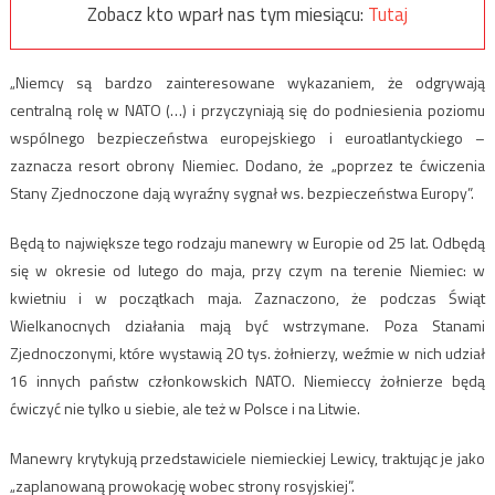
Zobacz kto wparł nas tym miesiącu:
Tutaj
„Niemcy są bardzo zainteresowane wykazaniem, że odgrywają
centralną rolę w NATO (…) i przyczyniają się do podniesienia poziomu
wspólnego bezpieczeństwa europejskiego i euroatlantyckiego –
zaznacza resort obrony Niemiec. Dodano, że „poprzez te ćwiczenia
Stany Zjednoczone dają wyraźny sygnał ws. bezpieczeństwa Europy”.
Będą to największe tego rodzaju manewry w Europie od 25 lat. Odbędą
się w okresie od lutego do maja, przy czym na terenie Niemiec: w
kwietniu i w początkach maja. Zaznaczono, że podczas Świąt
Wielkanocnych działania mają być wstrzymane. Poza Stanami
Zjednoczonymi, które wystawią 20 tys. żołnierzy, weźmie w nich udział
16 innych państw członkowskich NATO. Niemieccy żołnierze będą
ćwiczyć nie tylko u siebie, ale też w Polsce i na Litwie.
Manewry krytykują przedstawiciele niemieckiej Lewicy, traktując je jako
„zaplanowaną prowokację wobec strony rosyjskiej”.