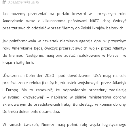
3 października 2019
Jak możemy przeczytać na portalu kresy.pl w przyszłym roku
Amerykanie wraz z kilkunastoma państwami NATO chcą ćwiczyć
przerzut swoich oddziałów przez Niemcy do Polski i krajów bałtyckich.
Jak poinformowała w czwartek niemiecka agencja dpa, w przyszłym
roku Amerykanie będą ćwiczyć przerzut swoich wojsk przez Atlantyk
do Niemiec. Następnie, mają one zostać rozlokowane w Polsce i w
krajach bałtyckich.
„Ćwiczenia +Defender 2020+ pod dowództwem USA mają na celu
przećwiczenie relokacji dużych jednostek wojskowych przez Atlantyk
i Europę. Ma to zapewnić, że odpowiednie procedury zadziałają
w sytuacji kryzysowej” – napisano w piśmie ministerstwa obrony,
skierowanym do przedstawicieli frakcji Bundestagu w komisji obrony.
Do treści dokumentu dotarła dpa.
W ramach ćwiczeń, Niemcy mają pełnić rolę węzła logistycznego