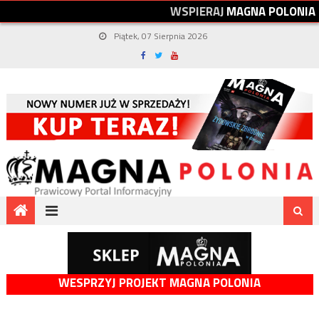
W
S
P
I
E
R
A
J
M
A
G
N
A
P
O
L
O
N
I
A
Piątek, 07 Sierpnia 2026
WESPRZYJ PROJEKT MAGNA POLONIA