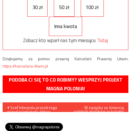
30 zł
50 zł
100 zł
Inna kwota
Zobacz kto wparł nas tym miesiącu:
Tutaj
Dziękujemy za pomoc prawną Kancelarii Prawnej Litwin:
https://kancelaria-litwin.pl
PODOBA CI SIĘ TO CO ROBIMY? WESPRZYJ PROJEKT
MAGNA POLONIA!
Nawigacja
Szef Interpolu przestrzega
W związku ze śmiercią
polskich górników w kopalni
przed islamistami, którzy
w Karwinie najbliższa
wpisu
niedługo mają opuścić
niedziela została ogłoszona
więzienia
dniem żałoby narodowej