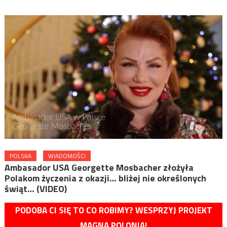
POLSKA
WIADOMOŚCI
Ambasador USA Georgette Mosbacher złożyła
Polakom życzenia z okazji… bliżej nie określonych
świąt… (VIDEO)
PODOBA CI SIĘ TO CO ROBIMY? WESPRZYJ PROJEKT
MAGNA POLONIA!