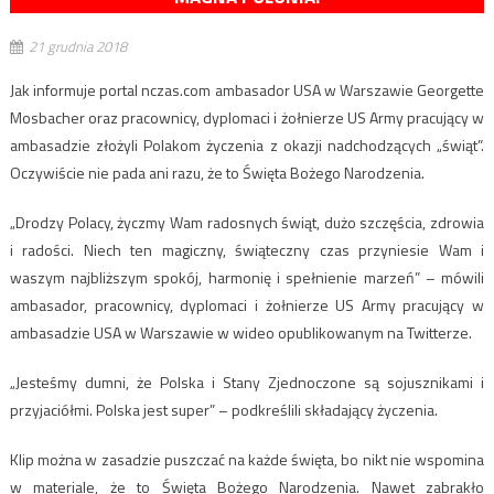
21 grudnia 2018
Jak informuje portal nczas.com ambasador USA w Warszawie Georgette
Mosbacher oraz pracownicy, dyplomaci i żołnierze US Army pracujący w
ambasadzie złożyli Polakom życzenia z okazji nadchodzących „świąt”.
Oczywiście nie pada ani razu, że to Święta Bożego Narodzenia.
„Drodzy Polacy, życzmy Wam radosnych świąt, dużo szczęścia, zdrowia
i radości. Niech ten magiczny, świąteczny czas przyniesie Wam i
waszym najbliższym spokój, harmonię i spełnienie marzeń” – mówili
ambasador, pracownicy, dyplomaci i żołnierze US Army pracujący w
ambasadzie USA w Warszawie w wideo opublikowanym na Twitterze.
„Jesteśmy dumni, że Polska i Stany Zjednoczone są sojusznikami i
przyjaciółmi. Polska jest super” – podkreślili składający życzenia.
Klip można w zasadzie puszczać na każde święta, bo nikt nie wspomina
w materiale, że to Święta Bożego Narodzenia. Nawet zabrakło