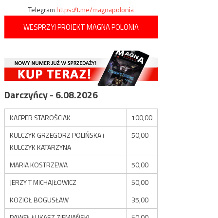
Telegram
https://t.me/magnapolonia
WESPRZYJ PROJEKT MAGNA POLONIA
Darczyńcy - 6.08.2026
KACPER STAROŚCIAK
100,00
KULCZYK GRZEGORZ POLIŃSKA i
50,00
KULCZYK KATARZYNA
MARIA KOSTRZEWA
50,00
JERZY T MICHAJŁOWICZ
50,00
KOZIOŁ BOGUSŁAW
35,00
PAWEŁ ŁUKASZ ZIEMIAŃSKI
50,00