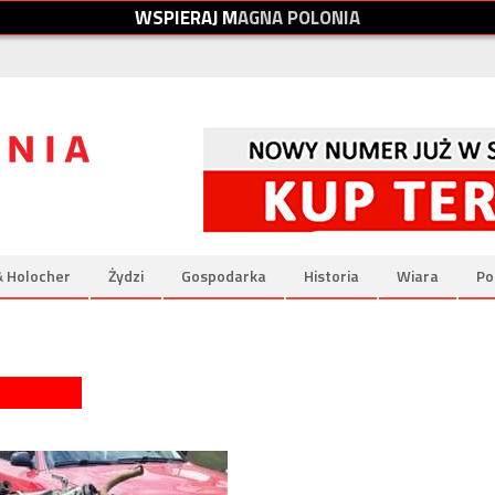
W
S
P
I
E
R
A
J
M
A
G
N
A
P
O
L
O
N
I
A
& Holocher
Żydzi
Gospodarka
Historia
Wiara
Po