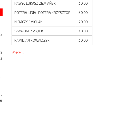
PAWEŁ ŁUKASZ ZIEMIAŃSKI
50,00
POTERA LIDIA i POTERA KRZYSZTOF
50,00
NIEMCZYK MICHAŁ
20,00
SŁAWOMIR PIĄTEK
10,00
zy
KAMIL JAN KOWALCZYK
50,00
Więcej...
ji
ji
yn
je
li