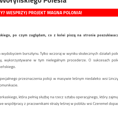
MY? WESPRZYJ PROJEKT MAGNA POLONIA!
iego, po czym zaglądam, co z kolei piszą na stronie poszukiwac
ym wydobyciem bursztynu. Tylko wczoraj w wyniku skutecznych działań polic
py, wykorzystywane w tym nielegalnym procederze. O sukcesach polic
neńskiego.
specjalnego przeznaczenia policji w masywie leśnym niedaleko wsi Lincz
omunikacie.
rkaskiego, która pełnią służbę na rzecz sztabu operacyjnego, który zajmu
we współpracy z pracownikami straży leśnej w pobliżu wsi Czeremel dopad