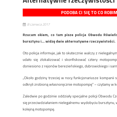
PODOBA CI SIĘ TO CO ROBI
8 czerwca 2017
Rzucam okiem, co tam pisze policja Obwodu Rówieńsk
bursztynu i… widzę dwie akternatywne rzeczywistości.
Oto policja informuje, jak to skutecznie walczy z nielegaln
udało się zlokalizować i skonfiskować cztery motopom
doniesiono z rejonów berezieńskiego, dubrowickiego i sar
„Około godziny trzeciej w nocy funkcjonariusze kompanii 
odkryli zrobioną własnoręcznie motopompę” – czytamy w k
Zaledwie po godzinie oddziały specjalne policji Obwodu Cze
się przeciwdziałaniem nielegalnemu wydobyciu bursztynu, 
kolejną motopompę.