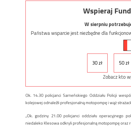
Wspieraj Fund
W sierpniu potrzebu
Państwa wsparcie jest niezbędne dla funkcjonow
30 zł
50 zł
Zobacz kto w
Ok. 14.30 policjanci Sarneńskiego Oddziału Policji wesp
kolejowej odnaleźli profesjonalną motopompę i wąż strażack
„Ok. godziny 21.00 policjanci oddziału operacyjnego p
niedaleko Klesowa odkryli profesjonalną motopompę oraz rę