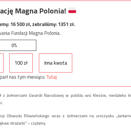
ację Magna Polonia!
jemy:
16 500
zł, zebraliśmy:
1351
zł.
ania Fundacji Magna Polonia.
8%
100 zł
Inna kwota
parł nas tym miesiącu:
Tutaj
ół z żołnierzami Gwardii Narodowej w pobliżu wsi Klesów, niedaleko lin
i.
olicji Obwodu Rówieńskiego wraz z żołnierzami na uroczysku „Jantarn
kaw strażacki” – czytamy.