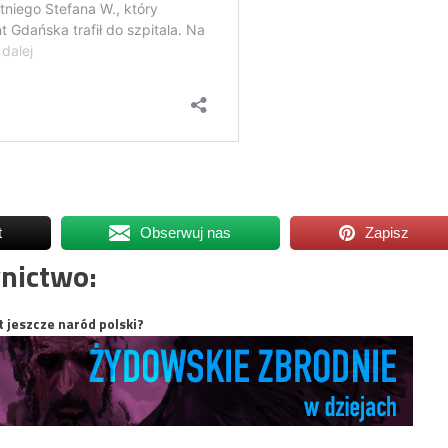
t
Obserwuj nas
Zapisz
nictwo:
t jeszcze naród polski?