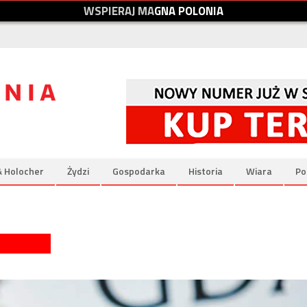
W
S
P
I
E
R
A
J
M
A
G
N
A
P
O
L
O
N
I
A
& Holocher
Żydzi
Gospodarka
Historia
Wiara
Po