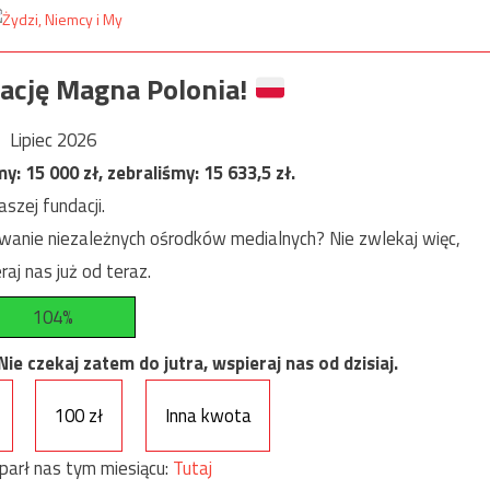
ację Magna Polonia!
Lipiec 2026
my:
15 000
zł, zebraliśmy:
15 633,5
zł.
szej fundacji.
anie niezależnych ośrodków medialnych? Nie zwlekaj więc,
raj nas już od teraz.
104%
e czekaj zatem do jutra, wspieraj nas od dzisiaj.
100 zł
Inna kwota
parł nas tym miesiącu:
Tutaj