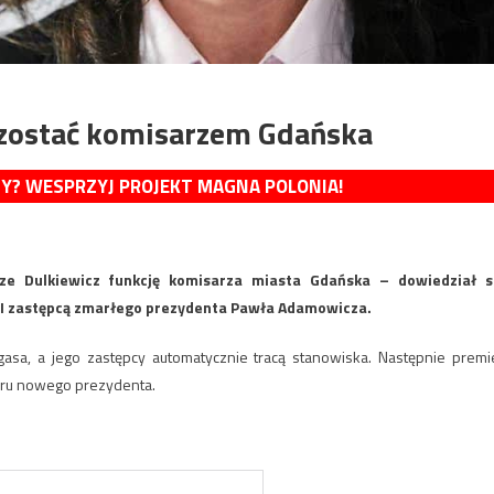
 zostać komisarzem Gdańska
MY? WESPRZYJ PROJEKT MAGNA POLONIA!
ze Dulkiewicz funkcję komisarza miasta Gdańska – dowiedział s
yła I zastępcą zmarłego prezydenta Pawła Adamowicza.
sa, a jego zastępcy automatycznie tracą stanowiska. Następnie premi
oru nowego prezydenta.