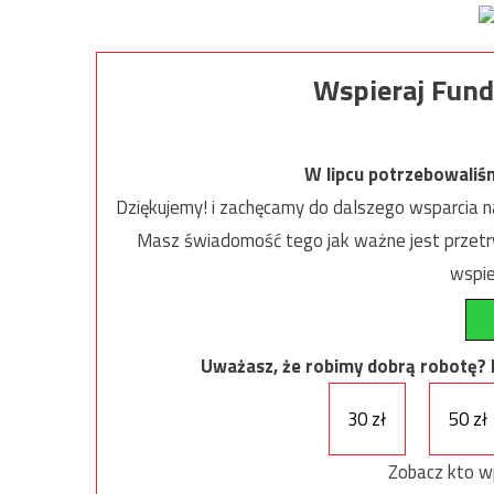
Wspieraj Fund
W lipcu potrzebowaliś
Dziękujemy! i zachęcamy do dalszego wsparcia na
Masz świadomość tego jak ważne jest przetrw
wspie
Uważasz, że robimy dobrą robotę? Ni
30 zł
50 zł
Zobacz kto w