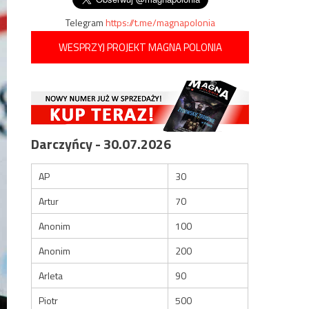
Telegram
https://t.me/magnapolonia
WESPRZYJ PROJEKT MAGNA POLONIA
Darczyńcy - 30.07.2026
AP
30
Artur
70
Anonim
100
Anonim
200
Arleta
90
Piotr
500