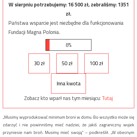
W sierpniu potrzebujemy:
16 500
zł, zebraliśmy:
1351
zł.
Państwa wsparcie jest niezbędne dla funkcjonowania
Fundacji Magna Polonia.
8%
30 zł
50 zł
100 zł
Inna kwota
Zobacz kto wparł nas tym miesiącu:
Tutaj
„Musimy wyprodukować minimum broni w domu. Bo wszystko może się
zdarzyć i nie powinniśmy mieć nadziei, że jakiś zagraniczny wujek
przyniesie nam broń. Musimy mieć swoją” – podkreślił. „W obecnym