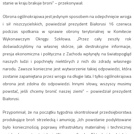
stanie w kraju brakuje broni” – przekonywał.
Obrona ogólnokrajowa jest jedynym sposobem na odepchnięcie wroga
i sił niszczycielskich, powiedział prezydent Białorusi 16 czerwca
podczas spotkania w sprawie obrony terytorialnej w Komitecie
Wykonawczym Okręgu Szkłowa. „Przez cały zeszły rok
doświadczyliśmy na własnej skórze, jak destrukcyjne informacje,
presja ekonomiczna i polityczna z Zachodu wpłynęły na światopogląd
naszych ludzi i popchnęły niektórych z nich do zdrady własnego
narodu. Zawsze konieczne jest wytworzenie takiej odpowiedzi, która
zostanie zapamiętana przez wroga na długie lata. I tylko ogólnokrajowa
obrona jest zdolna do odpowiedzi. Innymi słowy, wszyscy musimy
powstać, jeśli chcemy bronić naszej ziemi” – powiedział prezydent
Białorusi.
Przypomniał, że na początku tygodnia skontrolował przedsiębiorstwa
produkujące broń strzelecką i amunicję. „Ich powstanie podyktowane
było koniecznością poprawy infrastruktury materialnej i technicznej