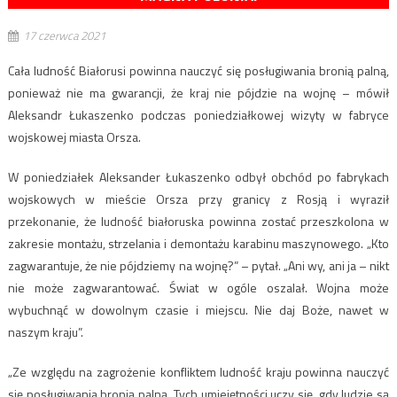
17 czerwca 2021
Cała ludność Białorusi powinna nauczyć się posługiwania bronią palną,
ponieważ nie ma gwarancji, że kraj nie pójdzie na wojnę – mówił
Aleksandr Łukaszenko podczas poniedziałkowej wizyty w fabryce
wojskowej miasta Orsza.
W poniedziałek Aleksander Łukaszenko odbył obchód po fabrykach
wojskowych w mieście Orsza przy granicy z Rosją i wyraził
przekonanie, że ludność białoruska powinna zostać przeszkolona w
zakresie montażu, strzelania i demontażu karabinu maszynowego. „Kto
zagwarantuje, że nie pójdziemy na wojnę?” – pytał. „Ani wy, ani ja – nikt
nie może zagwarantować. Świat w ogóle oszalał. Wojna może
wybuchnąć w dowolnym czasie i miejscu. Nie daj Boże, nawet w
naszym kraju”.
„Ze względu na zagrożenie konfliktem ludność kraju powinna nauczyć
się posługiwania bronią palną. Tych umiejętności uczy się, gdy ludzie są