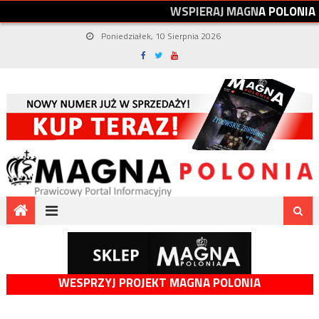
W
S
P
I
E
R
A
J
M
A
G
N
A
P
O
L
O
N
I
A
Poniedziałek, 10 Sierpnia 2026
WESPRZYJ PROJEKT MAGNA POLONIA