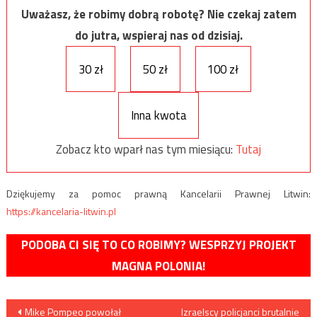
Uważasz, że robimy dobrą robotę? Nie czekaj zatem
do jutra, wspieraj nas od dzisiaj.
30 zł
50 zł
100 zł
Inna kwota
Zobacz kto wparł nas tym miesiącu:
Tutaj
Dziękujemy za pomoc prawną Kancelarii Prawnej Litwin:
https://kancelaria-litwin.pl
PODOBA CI SIĘ TO CO ROBIMY? WESPRZYJ PROJEKT
MAGNA POLONIA!
Nawigacja
Mike Pompeo powołał
Izraelscy policjanci brutalnie