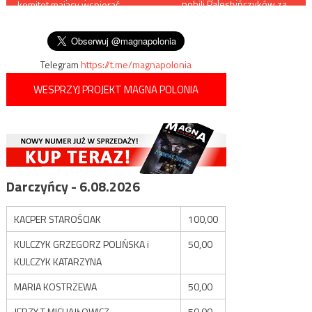
pobili Palestyńczyków za…
komitet mający wspierać
sprzątanie ulicy
wpisu
konserwatywnych
kandydatów republikańskich
Telegram
https://t.me/magnapolonia
WESPRZYJ PROJEKT MAGNA POLONIA
Darczyńcy - 6.08.2026
KACPER STAROŚCIAK
100,00
KULCZYK GRZEGORZ POLIŃSKA i
50,00
KULCZYK KATARZYNA
MARIA KOSTRZEWA
50,00
JERZY T MICHAJŁOWICZ
50,00