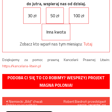
do jutra, wspieraj nas od dzisiaj.
30 zł
50 zł
100 zł
Inna kwota
Zobacz kto wparł nas tym miesiącu:
Tutaj
Dziękujemy za pomoc prawną Kancelarii Prawnej Litwin:
https://kancelaria-litwin.pl
PODOBA CI SIĘ TO CO ROBIMY? WESPRZYJ PROJEKT
MAGNA POLONIA!
Nawigacja
Niemiecki „Bild” chwali
Robert Biedroń przedstawił
swoją „receptę” na
Polskę za jej politykę
zażegnanie konfliktu na
wpisu
migragyjną
granicy polsko-białoruskiej