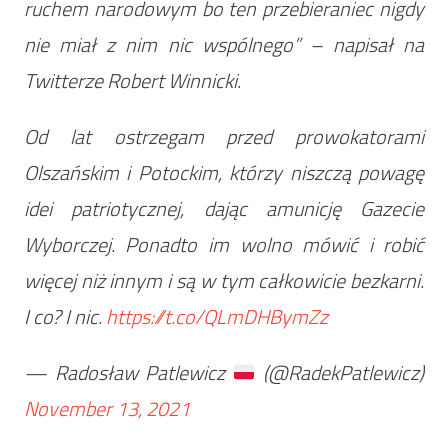
ruchem narodowym bo ten przebieraniec nigdy
nie miał z nim nic wspólnego”
– napisał na
Twitterze Robert Winnicki.
Od lat ostrzegam przed prowokatorami
Olszańskim i Potockim, którzy niszczą powagę
idei patriotycznej, dając amunicję Gazecie
Wyborczej. Ponadto im wolno mówić i robić
więcej niż innym i są w tym całkowicie bezkarni.
I co? I nic.
https://t.co/QLmDHBymZz
— Radosław Patlewicz
(@RadekPatlewicz)
November 13, 2021