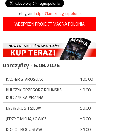
Telegram
https://t.me/magnapolonia
WESPRZYJ PROJEKT MAGNA POLONIA
Darczyńcy - 6.08.2026
KACPER STAROŚCIAK
100,00
KULCZYK GRZEGORZ POLIŃSKA i
50,00
KULCZYK KATARZYNA
MARIA KOSTRZEWA
50,00
JERZY T MICHAJŁOWICZ
50,00
KOZIOŁ BOGUSŁAW
35,00