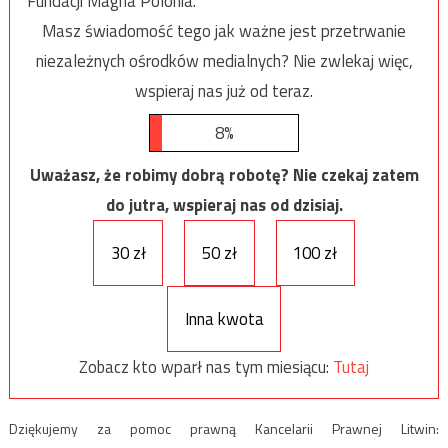
Fundacji Magna Polonia.
Masz świadomość tego jak ważne jest przetrwanie
niezależnych ośrodków medialnych? Nie zwlekaj więc,
wspieraj nas już od teraz.
8%
Uważasz, że robimy dobrą robotę? Nie czekaj zatem
do jutra, wspieraj nas od dzisiaj.
30 zł
50 zł
100 zł
Inna kwota
Zobacz kto wparł nas tym miesiącu:
Tutaj
Dziękujemy za pomoc prawną Kancelarii Prawnej Litwin: