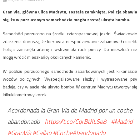
Gran Via, główna ulica Madrytu, została zamknięta. Policja obawia
się, że w porzuconym samochodzie mogła zostać ukryta bomba.
Samochód porzucono na środku czteropasmowej jezdni. Świadkowie
zdarzenia donoszą, że kierowca niespodziewanie zahamował i uciekł.
Policja zamknęła arterię i wstrzymała ruch pieszy. Do mieszkań nie
mogą wrócić mieszkańcy okolicznych kamienic.
W pobliżu porzuconego samochodu zaparkowanych jest kilkanaście
wozów policyjnych. Wyspecjalizowane służby i wytresowane psy
badają, czy w aucie nie ukryto bomby. W centrum Madrytu utworzył się
kilkukilometrowy korek.
Acordonada la Gran Vía de Madrid por un coche
abandonado
https://t.co/CqrBtKLSe8
#Madrid
#GranVía
#Callao
#CocheAbandonado