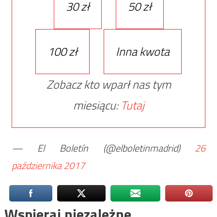
30 zł
50 zł
100 zł
Inna kwota
Zobacz kto wparł nas tym
miesiącu:
Tutaj
— El Boletín (@elboletinmadrid)
26
października 2017
Wspieraj niezależne