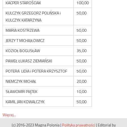
KACPER STAROŚCIAK
100,00
KULCZYK GRZEGORZ POLIŃSKA i
50,00
KULCZYK KATARZYNA
MARIA KOSTRZEWA
50,00
JERZY T MICHAJŁOWICZ
50,00
KOZIOŁ BOGUSŁAW
35,00
PAWEŁ ŁUKASZ ZIEMIAŃSKI
50,00
POTERA LIDIA i POTERA KRZYSZTOF
50,00
NIEMCZYK MICHAŁ
20,00
SŁAWOMIR PIĄTEK
10,00
KAMIL JAN KOWALCZYK
50,00
Więcej...
(c) 2016-2023 Magna Polonia
|
Polityka prywatności
|
Editorial by