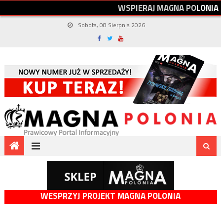
W
S
P
I
E
R
A
J
M
A
G
N
A
P
O
L
O
N
I
A
Sobota, 08 Sierpnia 2026
WESPRZYJ PROJEKT MAGNA POLONIA