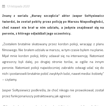
13 listopada 2020
Znany z serialu „Barwy szczęścia” aktor Jasper Sołtysiewicz
twierdzi, że został pobity przez policję po Marszu Niepodległości,
choć nawet nie brał w nim udziału, a jedynie znajdował się na
peronie, z którego odjeżdżali jego uczestnicy.
„Zostałem brutalnie skatowany przez kordon policji, wracając z planu
filmowego. Nie brałem udziału w marszu, w tym czasie byłem na planie.
Mijał mnie kordon policji, który udawał się na interwencję. Natomiast
agresorzy byli dalej, po drugiej stronie torów, w ogóle na innym
peronie. Natomiast policji najwidoczniej zabrakło odwagi udać się do
nich i postanowili brutalnie pobić zwykłych ludzi, nawet media i kobiety”
– czytamy.
Jasper Sołtysiewicz podkreśla, że choć nikogo nie prowokował, został
przez funkcjonariuszy potraktowany jak agresor.