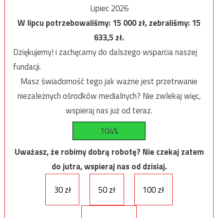
Lipiec 2026
W lipcu potrzebowaliśmy:
15 000
zł, zebraliśmy:
15
633,5
zł.
Dziękujemy! i zachęcamy do dalszego wsparcia naszej
fundacji.
Masz świadomość tego jak ważne jest przetrwanie
niezależnych ośrodków medialnych? Nie zwlekaj więc,
wspieraj nas już od teraz.
104%
Uważasz, że robimy dobrą robotę? Nie czekaj zatem
do jutra, wspieraj nas od dzisiaj.
30 zł
50 zł
100 zł