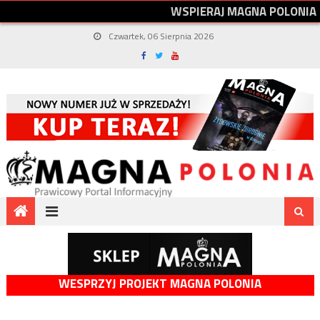
W
S
P
I
E
R
A
J
M
A
G
N
A
P
O
L
O
N
I
A
Czwartek, 06 Sierpnia 2026
WESPRZYJ PROJEKT MAGNA POLONIA