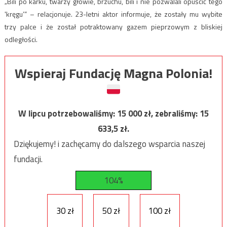
„Bili po karku, twarzy głowie, brzuchu, bili i nie pozwalali opuścić tego
'kręgu’” – relacjonuje. 23-letni aktor informuje, że zostały mu wybite
trzy palce i że został potraktowany gazem pieprzowym z bliskiej
odległości.
Wspieraj Fundację Magna Polonia!
W lipcu potrzebowaliśmy:
15 000
zł, zebraliśmy:
15
633,5
zł.
Dziękujemy! i zachęcamy do dalszego wsparcia naszej
fundacji.
104%
30 zł
50 zł
100 zł