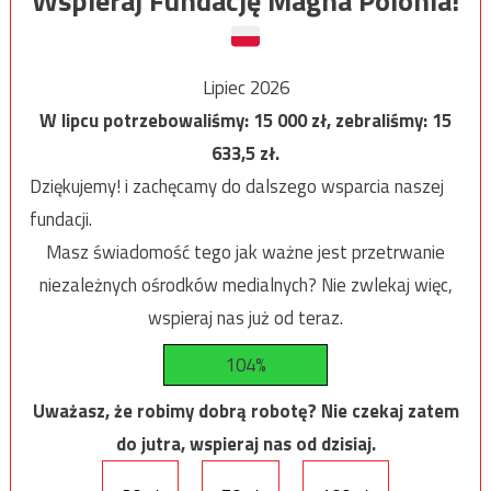
Wspieraj Fundację Magna Polonia!
Lipiec 2026
W lipcu potrzebowaliśmy:
15 000
zł, zebraliśmy:
15
633,5
zł.
Dziękujemy! i zachęcamy do dalszego wsparcia naszej
fundacji.
Masz świadomość tego jak ważne jest przetrwanie
niezależnych ośrodków medialnych? Nie zwlekaj więc,
wspieraj nas już od teraz.
104%
Uważasz, że robimy dobrą robotę? Nie czekaj zatem
do jutra, wspieraj nas od dzisiaj.