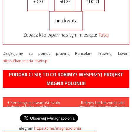
30 zł
50 zł
100 zł
Inna kwota
Zobacz kto wparł nas tym miesiącu:
Tutaj
Dziękujemy za pomoc prawną Kancelarii Prawnej Litwin:
https://kancelaria-litwin.pl
PODOBA CI SIĘ TO CO ROBIMY? WESPRZYJ PROJEKT
MAGNA POLONIA!
Nawigacja
Sensacyjna zawartość szafy
Kolejny barbarzyński akt
nienawiści wymierzony w
byłego esbeka, a później
katolików w Polsce
wpisu
wiceszefa UOP w Katowicach
Telegram
https://t.me/magnapolonia