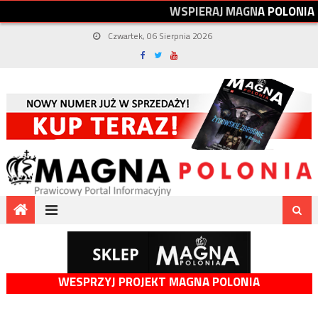
W
S
P
I
E
R
A
J
M
A
G
N
A
P
O
L
O
N
I
A
Czwartek, 06 Sierpnia 2026
WESPRZYJ PROJEKT MAGNA POLONIA