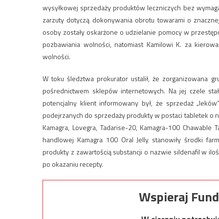
wysyłkowej sprzedaży produktów leczniczych bez wymaga
zarzuty dotyczą dokonywania obrotu towarami o znaczne
osoby zostały oskarżone o udzielanie pomocy w przestęp
pozbawiania wolności, natomiast Kamilowi K. za kierow
wolności.
W toku śledztwa prokurator ustalił, że zorganizowana g
pośrednictwem sklepów internetowych. Na jej czele stał
potencjalny klient informowany był, że sprzedaż „lekó
podejrzanych do sprzedaży produkty w postaci tabletek o 
Kamagra, Lovegra, Tadarise-20, Kamagra-100 Chawable Tab
handlowej Kamagra 100 Oral Jelly stanowiły środki fa
produkty z zawartością substancji o nazwie sildenafil w il
po okazaniu recepty.
Wspieraj Fund