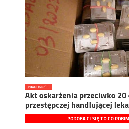
WIADOMOŚCI
Akt oskarżenia przeciwko 20
przestępczej handlującej lek
PODOBA CI SIĘ TO CO ROBI