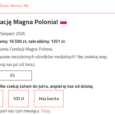
ację Magna Polonia!
Sierpień 2026
jemy:
16 500
zł, zebraliśmy:
1351
zł.
ania Fundacji Magna Polonia.
anie niezależnych ośrodków medialnych? Nie zwlekaj więc,
raj nas już od teraz.
8%
e czekaj zatem do jutra, wspieraj nas od dzisiaj.
100 zł
Inna kwota
parł nas tym miesiącu:
Tutaj