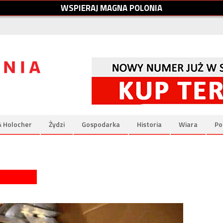
W
S
P
I
E
R
A
J
M
A
G
N
A
P
O
L
O
N
I
A
& Holocher
Żydzi
Gospodarka
Historia
Wiara
Po