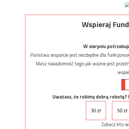
Wspieraj Fund
W sierpniu potrzebu
Państwa wsparcie jest niezbędne dla funkcjonow
Masz świadomość tego jak ważne jest przetrw
wspie
Uważasz, że robimy dobrą robotę? Ni
30 zł
50 zł
Zobacz kto w