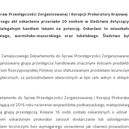
aw Przestępczości Zorganizowanej i Korupcji Prokuratury Krajowej
zegu akt oskarżenia przeciwko 20 osobom w śledztwie dotycząc
nielegalnym handlem lekami na potencję. Oskarżeni to mieszkań
kiego, warmińsko-mazurskiego oraz lubelskiego. Śledztwo by
u Zamiejscowego Departamentu do Spraw Przestępczości Zorganizowanej
organizowana grupa przestępcza handlowała znacznymi ilościami produkt
rium Rzeczypospolitej Polskiej oraz sfałszowanymi produktami leczniczym
aptecznych, za pośrednictwem utworzonych w tym celu witryn 4 sklep
tamentu do Spraw Przestępczości Zorganizowanej i Korupcji Prokuratu
ałającą od 2016 roku na terenie województw podkarpackiego, małopolskie
ną grupą przestępczą. Kolejne 16 osób zostało oskarżonych o udział
kim oskarżonym prokurator zarzucił dostarczanie lub udostępnian
ktami leczniczymi bez wymaganego zezwolenia jak również prowadzen