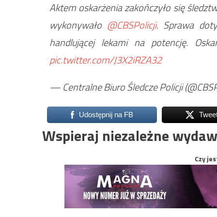
Aktem oskarżenia zakończyło się śledzt
wykonywało
@CBSPolicji
. Sprawa doty
handlującej lekami na potencję. Os
pic.twitter.com/J3X2iRZA32
— Centralne Biuro Śledcze Policji (@CBSPo
Udostępnij na FB
Twee
Wspieraj niezależne wydaw
Czy jes