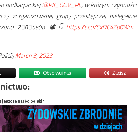
wo podkarpackiej
@PK_GOV_PL
, w którym czynności
czy zorganizowanej grupy przestępczej nielegalnie
karżono 2⃣0⃣osób 📽️👇
https://t.co/SxDC4Zb6Wm
licji)
March 3, 2023
t
Obserwuj nas
Zapisz
nictwo:
t jeszcze naród polski?