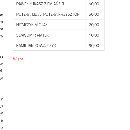
PAWEŁ ŁUKASZ ZIEMIAŃSKI
50,00
POTERA LIDIA i POTERA KRZYSZTOF
50,00
 w
ym
NIEMCZYK MICHAŁ
20,00
cy
SŁAWOMIR PIĄTEK
10,00
ło
KAMIL JAN KOWALCZYK
50,00
 i
Więcej...
ów
i.
ów
ry
go
 w
ie
ie