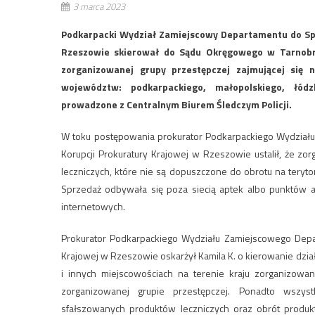
3 marca 2023
Podkarpacki Wydział Zamiejscowy Departamentu do Spr
Rzeszowie skierował do Sądu Okręgowego w Tarnobr
zorganizowanej grupy przestępczej zajmującej się 
województw: podkarpackiego, małopolskiego, łódz
prowadzone z Centralnym Biurem Śledczym Policji.
W toku postępowania prokurator Podkarpackiego Wydział
Korupcji Prokuratury Krajowej w Rzeszowie ustalił, że z
leczniczych, które nie są dopuszczone do obrotu na teryto
Sprzedaż odbywała się poza siecią aptek albo punktów 
internetowych.
Prokurator Podkarpackiego Wydziału Zamiejscowego Depar
Krajowej w Rzeszowie oskarżył Kamila K. o kierowanie dzi
i innych miejscowościach na terenie kraju zorganizowa
zorganizowanej grupie przestępczej. Ponadto wszyst
sfałszowanych produktów leczniczych oraz obrót produ