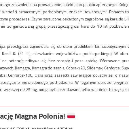
nego zezwolenia na prowadzenie apteki albo punktu aptecznego. Kolej
j wartości oznaczonymi podrobionymi znakami towarowymi. Ponadto tr
czym procederze. Czyny zarzucone oskarżonym zagrożone są karą do 5 l
anie zorganizowaną grupą przestępczą grozi kara do 10 lat pozbawien
rupa przestępcza zajmowała się obrotem produktami farmaceutycznymi 
 Kamil K. (31 lat, mieszkaniec województwa podkarpackiego). W oferc
w” na potencję odbywa się bez recepty i poza apteką. Oferowane prz
nazwach: Kamagra, Kamagra do ssania, Cobra-120, Sildemax, Cenforce, Sup
s, Cenforce-100, Cialis oraz saszetki zawierające doustny żel o nazw
rmaceutyczne niewiadomego pochodzenia. W legalnym obrocie oryginal
ości większej niż 25 mg, mogą być sprzedawane tylko w aptekach i wyłączn
ację Magna Polonia!