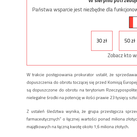
W sierpniu potrzebu
Państwa wsparcie jest niezbędne dla funkcjonow
30 zł
50 zł
Zobacz kto w
W trakcie postępowania prokurator ustalił, że sprzedaw
dopuszczenia do obrotu toczącej się przed Komisją Europej
są dopuszczone do obrotu na terytorium Rzeczypospolite
nielegalne środki na potencję w ilości prawie 23 tysięcy szt
Z ustaleń śledztwa wynika, że grupa przestępcza sprz
farmaceutycznych” o łącznej wartości ponad miliona zło
majątkowych na łączną kwotę około 1,6 miliona złotych.