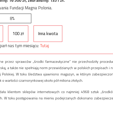
jemy:
16 500
zł, zebraliśmy:
1351
zł.
ania Fundacji Magna Polonia.
8%
100 zł
Inna kwota
parł nas tym miesiącu:
Tutaj
ane przez sprawców „środki farmaceutyczne” nie przechodziły procedu
ską, a także nie spełniają norm przewidzianych w polskich przepisach i n
j Polskiej. W toku śledztwa ujawniono magazyn, w którym zabezpieczo
uk o wartości czarnorynkowej około pół miliona złotych.
edała klientom sklepów internetowych co najmniej 4968 sztuk „środk
tych. W toku postępowania na mieniu podejrzanych dokonano zabezpiecz