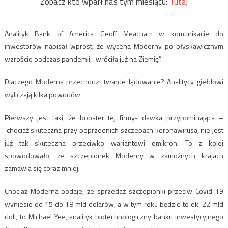
Zobacz kto wparł nas tym miesiącu:
Tutaj
Analityk Bank of America Geoff Meacham w komunikacie do
inwestorów napisał wprost, że wycena Moderny po błyskawicznym
wzroście podczas pandemii, „wróciła już na Ziemię”.
Dlaczego Moderna przechodzi twarde lądowanie? Analitycy giełdowi
wyliczają kilka powodów.
Pierwszy jest taki, że booster tej firmy- dawka przypominająca –
chociaż skuteczna przy poprzednich szczepach koronawirusa, nie jest
już tak skuteczna przeciwko wariantowi omikron. To z kolei
spowodowało, że szczepionek Moderny w zamożnych krajach
zamawia się coraz mniej.
Chociaż Moderna podaje, że sprzedaż szczepionki przeciw Covid-19
wyniesie od 15 do 18 mld dolarów, a w tym roku będzie to ok. 22 mld
dol., to Michael Yee, analityk biotechnologiczny banku inwestycyjnego