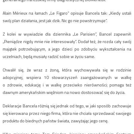
Alain Mérieux na łamach „Le Figaro” opisuje Bancela tak: „Kiedy ustali
swój plan działania, jest jak dzik. Nic go nie powstrzymuje”.
Z kolei w wywiadzie dla dziennika „Le Parisien”, Bancel zapewnił:
„Pieniądze nigdy mnie nie interesowały”. Dodał też, że rozda cały swój
majątek potrzebującym, a jego dzieci po zdobyciu wykształcenia na
uczelniach, będą musiały radzić sobie w życiu same.
Chwalił się, że wraz z żoną, która wychowywała się w rodzinie
adopcyjnej, wspiera 10 stowarzyszeń zaangażowanych w walkę
o zdrowie, edukację i w walkę przeciwko nierówności; pomaga też
dawnym amerykańskim więźniom na nowo dostosować się do życia.
Deklaracje Bancela różnią się jednak od tego, w jaki sposób zachowuje
się kierowana przez niego firma, która nie chciała sprzedawać swojego
produktu do biednych państw świata, zawyżając jego cenę.