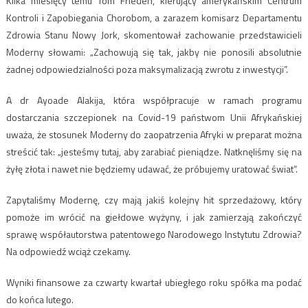
Kilka miesięcy temu Tom Frieden, kierujący amerykańskim Centrum
Kontroli i Zapobiegania Chorobom, a zarazem komisarz Departamentu
Zdrowia Stanu Nowy Jork, skomentował zachowanie przedstawicieli
Moderny słowami: „Zachowują się tak, jakby nie ponosili absolutnie
żadnej odpowiedzialności poza maksymalizacją zwrotu z inwestycji”.
A dr Ayoade Alakija, która współpracuje w ramach programu
dostarczania szczepionek na Covid-19 państwom Unii Afrykańskiej
uważa, że stosunek Moderny do zaopatrzenia Afryki w preparat można
streścić tak: „jesteśmy tutaj, aby zarabiać pieniądze. Natknęliśmy się na
żyłę złota i nawet nie będziemy udawać, że próbujemy uratować świat”.
Zapytaliśmy Modernę, czy mają jakiś kolejny hit sprzedażowy, który
pomoże im wrócić na giełdowe wyżyny, i jak zamierzają zakończyć
sprawę współautorstwa patentowego Narodowego Instytutu Zdrowia?
Na odpowiedź wciąż czekamy.
Wyniki finansowe za czwarty kwartał ubiegłego roku spółka ma podać
do końca lutego.