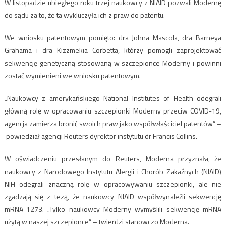
W listopadzie ubiegłego roku trzej naukowcy z NIAID pozwali Modernę
do sądu za to, że ta wykluczyła ich z praw do patentu.
We wniosku patentowym pomięto: dra Johna Mascola, dra Barneya
Grahama i dra Kizzmekia Corbetta, którzy pomogli zaprojektować
sekwencję genetyczną stosowaną w szczepionce Moderny i powinni
zostać wymienieni we wniosku patentowym.
„Naukowcy z amerykańskiego National Institutes of Health odegrali
główną rolę w opracowaniu szczepionki Moderny przeciw COVID-19,
agencja zamierza bronić swoich praw jako współwłaściciel patentów” –
powiedział agencji Reuters dyrektor instytutu dr Francis Collins.
W oświadczeniu przesłanym do Reuters, Moderna przyznała, że
naukowcy z Narodowego Instytutu Alergii i Chorób Zakaźnych (NIAID)
NIH odegrali znaczną rolę w opracowywaniu szczepionki, ale nie
zgadzają się z tezą, że naukowcy NIAID współwynaleźli sekwencję
mRNA-1273. „Tylko naukowcy Moderny wymyślili sekwencję mRNA
użytą w naszej szczepionce” – twierdzi stanowczo Moderna.