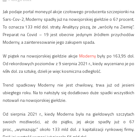
Jak podaje portal money.pl akcje czołowego producenta szczepionki na
Sars-Cov-2, Moderny spadły już na nowojorskiej giełdzie o 67 procent.
To oznacza 133 mld dol. straty. Analitycy piszą, że „wróciły na Ziemię”.
Preparat na Covid – 19 jest obecnie jedynym źródłem przychodów
Moderny, a zainteresowanie jego zakupem spada.
W piątek na nowojorskiej giełdzie akcje
Moderny
były po 163,95 dol.
Od rekordowych poziomów z 9 sierpnia 2021 r., kiedy wyceniano je po
484 dol. za sztukę, dzieli je więc kosmiczna odległość.
Trend spadkowy Moderny nie jest chwilowy, trwa już od jesieni
ubiegłego roku. Na to nałożyły się dodatkowo duże spadki wszystkich
notowań na nowojorskiej giełdzie.
Od sierpnia 2021 r., kiedy Moderna była na giełdowych szczytach
swoich możliwości, aż do piątku, jej akcje spadły już o 67
proc., „wymazując” około 133 mld dol. z kapitalizacji rynkowej firmy.
Dziś jej wartość wynosi już niecałe 65 mld dol.