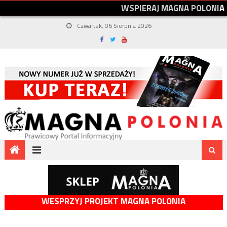
W
S
P
I
E
R
A
J
M
A
G
N
A
P
O
L
O
N
I
A
Czwartek, 06 Sierpnia 2026
WESPRZYJ PROJEKT MAGNA POLONIA