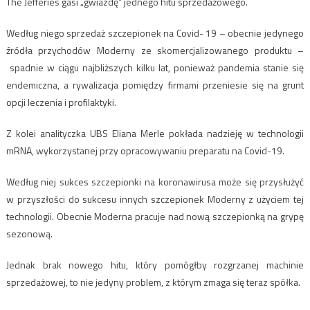
The Jefferies gasi „gwiazdę” jednego hitu sprzedażowego.
Według niego sprzedaż szczepionek na Covid- 19 – obecnie jedynego
źródła przychodów Moderny ze skomercjalizowanego produktu –
spadnie w ciągu najbliższych kilku lat, ponieważ pandemia stanie się
endemiczna, a rywalizacja pomiędzy firmami przeniesie się na grunt
opcji leczenia i profilaktyki.
Z kolei analityczka UBS Eliana Merle pokłada nadzieję w technologii
mRNA, wykorzystanej przy opracowywaniu preparatu na Covid-19.
Według niej sukces szczepionki na koronawirusa może się przysłużyć
w przyszłości do sukcesu innych szczepionek Moderny z użyciem tej
technologii. Obecnie Moderna pracuje nad nową szczepionką na grypę
sezonową.
Jednak brak nowego hitu, który pomógłby rozgrzanej machinie
sprzedażowej, to nie jedyny problem, z którym zmaga się teraz spółka.