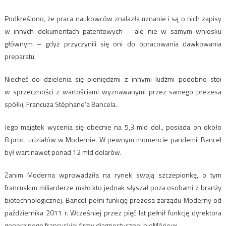
Podkreślono, że praca naukowców znalazła uznanie i są o nich zapisy
w innych dokumentach patentowych – ale nie w samym wniosku
głównym – gdyż przyczynili się oni do opracowania dawkowania
preparatu.
Niechęć do dzielenia się pieniędzmi z innymi ludźmi podobno stoi
w sprzeczności z wartościami wyznawanymi przez samego prezesa
spółki, Francuza Stéphane’a Bancela.
Jego majątek wycenia się obecnie na 5,3 mld dol., posiada on około
8 proc. udziałów w Modernie. W pewnym momencie pandemii Bancel
był wart nawet ponad 12 mld dolarów.
Zanim Moderna wprowadziła na rynek swoją szczepionkę, o tym
francuskim miliarderze mało kto jednak słyszał poza osobami z branży
biotechnologicznej. Bancel pełni funkcję prezesa zarządu Moderny od
października 2011 r. Wcześniej przez pięć lat pełnił funkcję dyrektora
generalnego francuskiej firmy diagnostycznej bioMérieux.