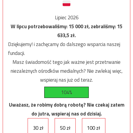
Lipiec 2026
W lipcu potrzebowaliśmy:
15 000
zł, zebraliśmy:
15
633,5
zł.
Dziękujemy! i zachęcamy do dalszego wsparcia naszej
fundacji.
Masz świadomość tego jak ważne jest przetrwanie
niezależnych ośrodków medialnych? Nie zwlekaj więc,
wspieraj nas już od teraz.
104%
Uważasz, że robimy dobrą robotę? Nie czekaj zatem
do jutra, wspieraj nas od dzisiaj.
30 zł
50 zł
100 zł