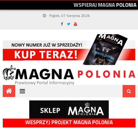
W
S
P
I
E
R
A
J
M
A
G
N
A
P
O
L
O
N
I
A
Piątek, 07 Sierpnia 2026
WESPRZYJ PROJEKT MAGNA POLONIA