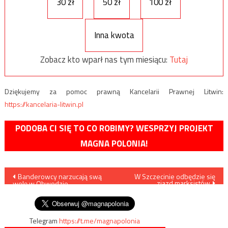
30 zł
50 zł
100 zł
Inna kwota
Zobacz kto wparł nas tym miesiącu:
Tutaj
Dziękujemy za pomoc prawną Kancelarii Prawnej Litwin:
https://kancelaria-litwin.pl
PODOBA CI SIĘ TO CO ROBIMY? WESPRZYJ PROJEKT
MAGNA POLONIA!
Nawigacja
Banderowcy narzucają swą
W Szczecinie odbędzie się
zjazd marksistów
wolę w Obwodzie
wpisu
Płoskirowskim
Telegram
https://t.me/magnapolonia