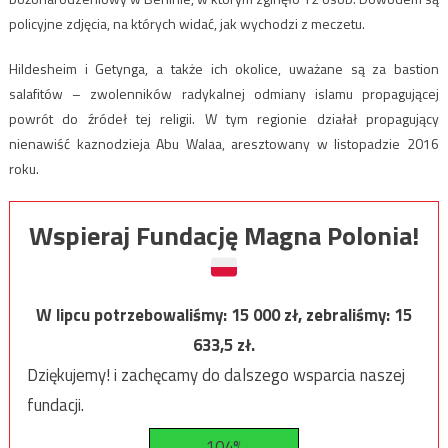
policyjne zdjęcia, na których widać, jak wychodzi z meczetu.
Hildesheim i Getynga, a także ich okolice, uważane są za bastion
salafitów – zwolenników radykalnej odmiany islamu propagującej
powrót do źródeł tej religii. W tym regionie działał propagujący
nienawiść kaznodzieja Abu Walaa, aresztowany w listopadzie 2016
roku.
Wspieraj Fundację Magna Polonia!
W lipcu potrzebowaliśmy:
15 000
zł, zebraliśmy:
15
633,5
zł.
Dziękujemy! i zachęcamy do dalszego wsparcia naszej
fundacji.
104%