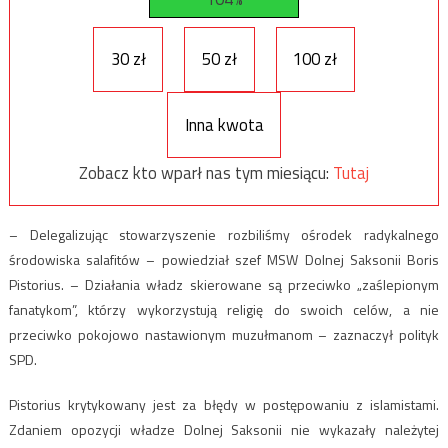
30 zł
50 zł
100 zł
Inna kwota
Zobacz kto wparł nas tym miesiącu:
Tutaj
– Delegalizując stowarzyszenie rozbiliśmy ośrodek radykalnego
środowiska salafitów – powiedział szef MSW Dolnej Saksonii Boris
Pistorius. – Działania władz skierowane są przeciwko „zaślepionym
fanatykom”, którzy wykorzystują religię do swoich celów, a nie
przeciwko pokojowo nastawionym muzułmanom – zaznaczył polityk
SPD.
Pistorius krytykowany jest za błędy w postępowaniu z islamistami.
Zdaniem opozycji władze Dolnej Saksonii nie wykazały należytej