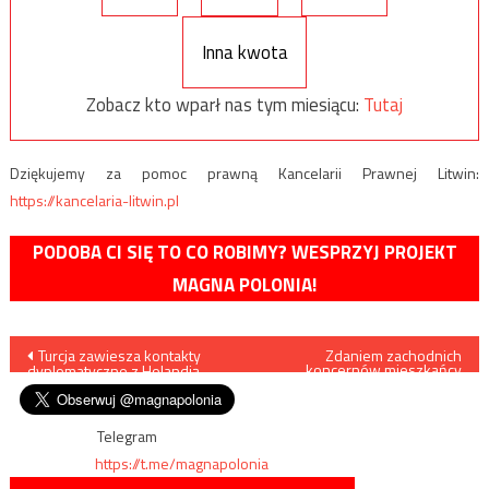
Inna kwota
Zobacz kto wparł nas tym miesiącu:
Tutaj
Dziękujemy za pomoc prawną Kancelarii Prawnej Litwin:
https://kancelaria-litwin.pl
PODOBA CI SIĘ TO CO ROBIMY? WESPRZYJ PROJEKT
MAGNA POLONIA!
Nawigacja
Turcja zawiesza kontakty
Zdaniem zachodnich
koncernów mieszkańcy
dyplomatyczne z Holandią
Europy Środkowo-
wpisu
Wschodniej to klienci
„gorszego sortu”
Telegram
https://t.me/magnapolonia