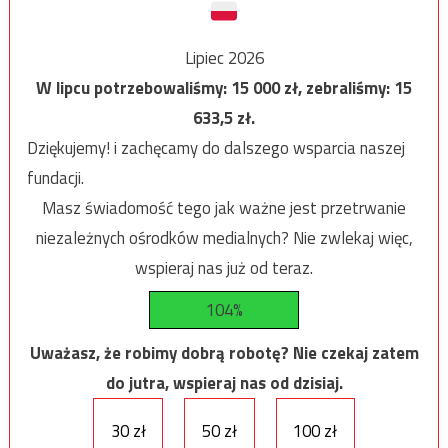
Lipiec 2026
W lipcu potrzebowaliśmy:
15 000
zł, zebraliśmy:
15
633,5
zł.
Dziękujemy! i zachęcamy do dalszego wsparcia naszej
fundacji.
Masz świadomość tego jak ważne jest przetrwanie
niezależnych ośrodków medialnych? Nie zwlekaj więc,
wspieraj nas już od teraz.
104%
Uważasz, że robimy dobrą robotę? Nie czekaj zatem
do jutra, wspieraj nas od dzisiaj.
30 zł
50 zł
100 zł