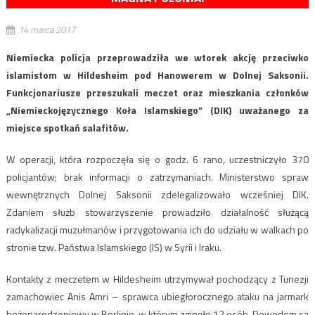
14 marca 2017
Niemiecka policja przeprowadziła we wtorek akcję przeciwko
islamistom w Hildesheim pod Hanowerem w Dolnej Saksonii.
Funkcjonariusze przeszukali meczet oraz mieszkania członków
„Niemieckojęzycznego Koła Islamskiego” (DIK) uważanego za
miejsce spotkań salafitów.
W operacji, która rozpoczęła się o godz. 6 rano, uczestniczyło 370
policjantów; brak informacji o zatrzymaniach. Ministerstwo spraw
wewnętrznych Dolnej Saksonii zdelegalizowało wcześniej DIK.
Zdaniem służb stowarzyszenie prowadziło działalność służącą
radykalizacji muzułmanów i przygotowania ich do udziału w walkach po
stronie tzw. Państwa Islamskiego (IS) w Syrii i Iraku.
Kontakty z meczetem w Hildesheim utrzymywał pochodzący z Tunezji
zamachowiec Anis Amri – sprawca ubiegłorocznego ataku na jarmark
bożonarodzeniowy w Berlinie, w którym zginęło 12 osób. Dowodem są