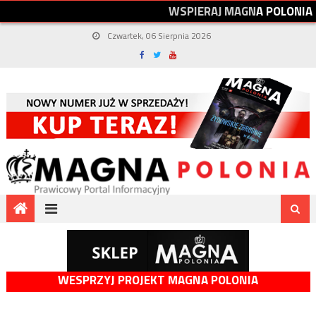
W
S
P
I
E
R
A
J
M
A
G
N
A
P
O
L
O
N
I
A
Czwartek, 06 Sierpnia 2026
WESPRZYJ PROJEKT MAGNA POLONIA