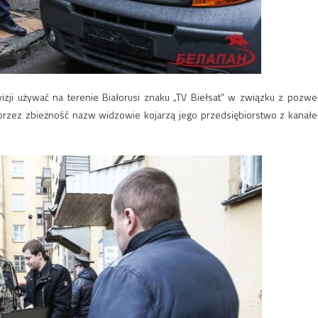
izji używać na terenie Białorusi znaku „TV Biełsat” w związku z pozw
że przez zbieżność nazw widzowie kojarzą jego przedsiębiorstwo z kanał