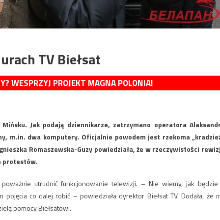
biurach TV Biełsat
MY? WESPRZYJ PROJEKT MAGNA POLONIA!
 w Mińsku. Jak podają dziennikarze, zatrzymano operatora Alaksand
jny, m.in. dwa komputery. Oficjalnie powodem jest rzekoma „kradzie
Agnieszka Romaszewska-Guzy powiedziała, że w rzeczywistości rewiz
h protestów.
oważnie utrudnić funkcjonowanie telewizji. – Nie wiemy, jak będzie
 pojęcia co dalej robić – powiedziała dyrektor Biełsat TV. Dodała, że 
zielą pomocy Biełsatowi.