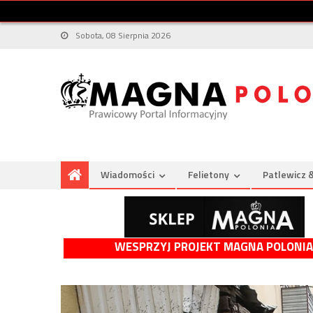
Sobota, 08 Sierpnia 2026
Wiadomości
Felietony
Patlewicz 
WESPRZYJ PROJEKT MAGNA POLONIA