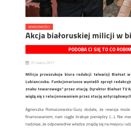
WIADOMOŚCI
Akcja białoruskiej milicji w 
PODOBA CI SIĘ TO CO ROBI
31 marca 2017
Milicja przeszukuje biura redakcji telewizji Biełsat
Lubianczuka. Funkcjonariusze wynieśli sprzęt redakcy
znaku towarowego” przez stację. Dyrektor Biełsat TV 
wiążą się z relacjonowaniem przez stację antyrządowyc
Agnieszka Romaszewska-Guzy dodała, że rewizja może p
finansowaniem, nam ciągle brakuje pieniędzy (…). Nie mam
nadzieje, że odpowiednie władze znajdą się na miejscu i ud