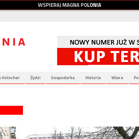
W
S
P
I
E
R
A
J
M
A
G
N
A
P
O
L
O
N
I
A
& Holocher
Żydzi
Gospodarka
Historia
Wiara
Po