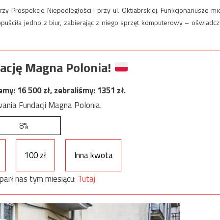
y Prospekcie Niepodległości i przy ul. Oktiabrskiej. Funkcjonariusze mie
opuściła jedno z biur, zabierając z niego sprzęt komputerowy – oświadcz
ację Magna Polonia!
jemy:
16 500
zł, zebraliśmy:
1351
zł.
ania Fundacji Magna Polonia.
8%
100 zł
Inna kwota
parł nas tym miesiącu:
Tutaj