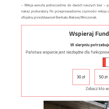
– Milicja weszła jednocześnie do dwóch naszych biur – prz
nakaz prokuratury. Po przeprowadzeniu czynności milicja 
oficjalny przedstawiciel Biełsatu Alaksiej Minczonak.
Wspieraj Fund
W sierpniu potrzebu
Państwa wsparcie jest niezbędne dla funkcjonow
30 zł
50 zł
Zobacz kto w