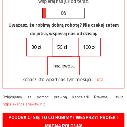
wspieraj nas już od teraz.
8%
Uważasz, że robimy dobrą robotę? Nie czekaj zatem
do jutra, wspieraj nas od dzisiaj.
30 zł
50 zł
100 zł
Inna kwota
Zobacz kto wparł nas tym miesiącu:
Tutaj
Dziękujemy za pomoc prawną Kancelarii Prawnej Litwin:
https://kancelaria-litwin.pl
PODOBA CI SIĘ TO CO ROBIMY? WESPRZYJ PROJEKT
MAGNA POLONIA!