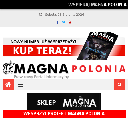
W
S
P
I
E
R
A
J
M
A
G
N
A
P
O
L
O
N
I
A
Sobota, 08 Sierpnia 2026
WESPRZYJ PROJEKT MAGNA POLONIA