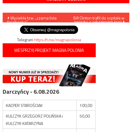
Nawigacja
Wyciekła tzw. „czarna lista
Bill Clinton trafił do szpitala w
związku z zakażeniem krwi
facebooka”
wpisu
Telegram
https://t.me/magnapolonia
WESPRZYJ PROJEKT MAGNA POLONIA
Darczyńcy - 6.08.2026
KACPER STAROŚCIAK
100,00
KULCZYK GRZEGORZ POLIŃSKA i
50,00
KULCZYK KATARZYNA