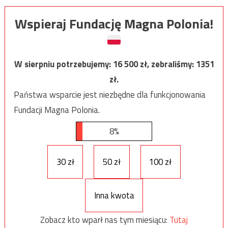
Wspieraj Fundację Magna Polonia!
W sierpniu potrzebujemy:
16 500
zł, zebraliśmy:
1351
zł.
Państwa wsparcie jest niezbędne dla funkcjonowania
Fundacji Magna Polonia.
8%
30 zł
50 zł
100 zł
Inna kwota
Zobacz kto wparł nas tym miesiącu:
Tutaj