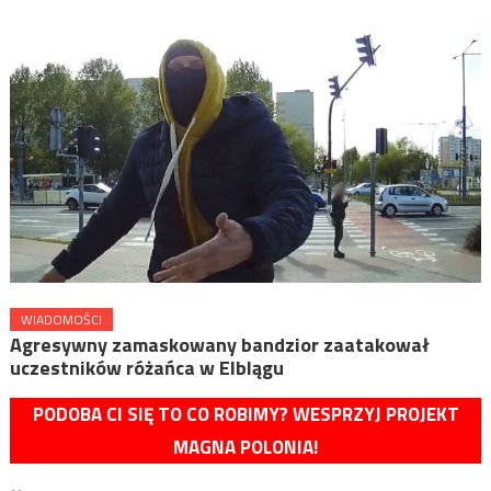
WIADOMOŚCI
Agresywny zamaskowany bandzior zaatakował
uczestników różańca w Elblągu
PODOBA CI SIĘ TO CO ROBIMY? WESPRZYJ PROJEKT
MAGNA POLONIA!