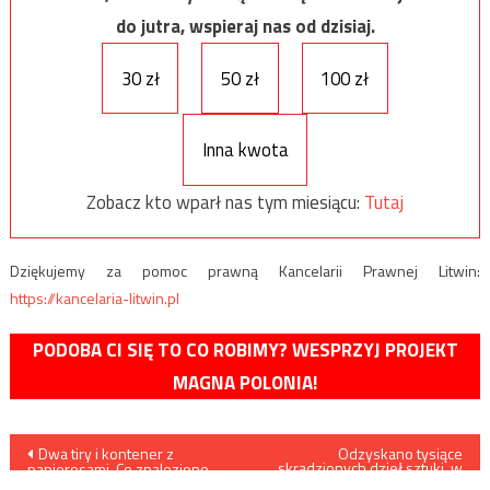
do jutra, wspieraj nas od dzisiaj.
30 zł
50 zł
100 zł
Inna kwota
Zobacz kto wparł nas tym miesiącu:
Tutaj
Dziękujemy za pomoc prawną Kancelarii Prawnej Litwin:
https://kancelaria-litwin.pl
PODOBA CI SIĘ TO CO ROBIMY? WESPRZYJ PROJEKT
MAGNA POLONIA!
Nawigacja
Dwa tiry i kontener z
Odzyskano tysiące
skradzionych dzieł sztuki, w
papierosami. Co znaleziono
tym religijnej
na posesji byłego