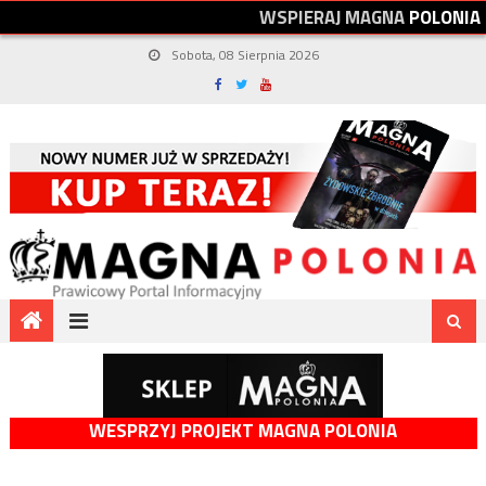
W
S
P
I
E
R
A
J
M
A
G
N
A
P
O
L
O
N
I
A
Sobota, 08 Sierpnia 2026
WESPRZYJ PROJEKT MAGNA POLONIA