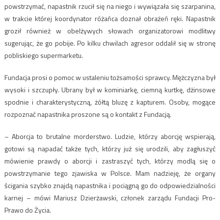
powstrzymać, napastnik rzucił się na niego i wywiązała się szarpanina,
w trakcie której koordynator różańca doznał obrażeń ręki. Napastnik
groził również w obelżywych słowach organizatorowi modlitwy
sugerując, że go pobije. Po kilku chwilach agresor oddalił się w stronę
pobliskiego supermarketu.
Fundacja prosi o pomoc w ustaleniu tożsamości sprawcy. Mężczyzna był
wysoki i szczupły. Ubrany był w kominiarkę, ciemną kurtkę, dżinsowe
spodnie i charakterystyczną, żółtą bluzę z kapturem. Osoby, mogące
rozpoznać napastnika proszone są o kontakt z Fundacją.
– Aborcja to brutalne morderstwo. Ludzie, którzy aborcję wspierają,
gotowi są napadać także tych, którzy już się urodzili, aby zagłuszyć
mówienie prawdy o aborcji i zastraszyć tych, którzy modlą się o
powstrzymanie tego zjawiska w Polsce. Mam nadzieję, że organy
ścigania szybko znajdą napastnika i pociągną go do odpowiedzialności
karnej – mówi Mariusz Dzierżawski, członek zarządu Fundacji Pro-
Prawo do Życia.