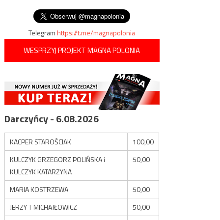
wpisu
wicepremiera?
Telegram
https://t.me/magnapolonia
WESPRZYJ PROJEKT MAGNA POLONIA
Darczyńcy - 6.08.2026
KACPER STAROŚCIAK
100,00
KULCZYK GRZEGORZ POLIŃSKA i
50,00
KULCZYK KATARZYNA
MARIA KOSTRZEWA
50,00
JERZY T MICHAJŁOWICZ
50,00