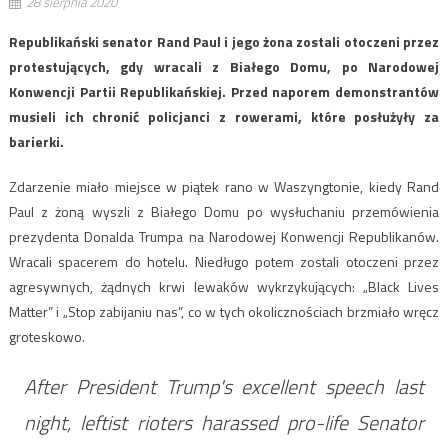
28 sierpnia 2020
Republikański senator Rand Paul i jego żona zostali otoczeni przez
protestujących, gdy wracali z Białego Domu, po Narodowej
Konwencji Partii Republikańskiej. Przed naporem demonstrantów
musieli ich chronić policjanci z rowerami, które posłużyły za
barierki.
Zdarzenie miało miejsce w piątek rano w Waszyngtonie, kiedy Rand
Paul z żoną wyszli z Białego Domu po wysłuchaniu przemówienia
prezydenta Donalda Trumpa na Narodowej Konwencji Republikanów.
Wracali spacerem do hotelu. Niedługo potem zostali otoczeni przez
agresywnych, żądnych krwi lewaków wykrzykujących: „Black Lives
Matter” i „Stop zabijaniu nas”, co w tych okolicznościach brzmiało wręcz
groteskowo.
After President Trump's excellent speech last
night, leftist rioters harassed pro-life Senator