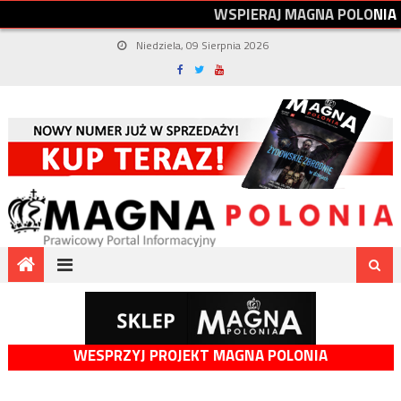
W
S
P
I
E
R
A
J
M
A
G
N
A
P
O
L
O
N
I
A
Niedziela, 09 Sierpnia 2026
WESPRZYJ PROJEKT MAGNA POLONIA