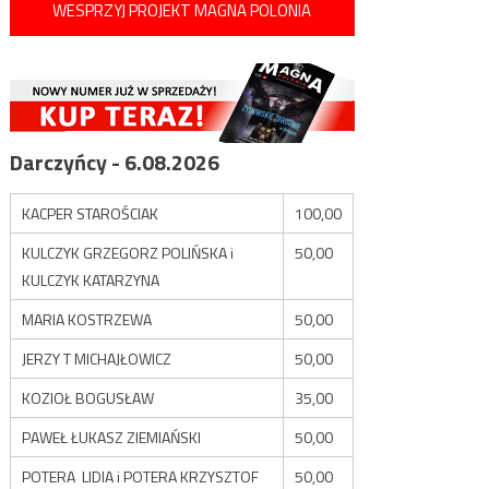
WESPRZYJ PROJEKT MAGNA POLONIA
Darczyńcy - 6.08.2026
KACPER STAROŚCIAK
100,00
KULCZYK GRZEGORZ POLIŃSKA i
50,00
KULCZYK KATARZYNA
MARIA KOSTRZEWA
50,00
JERZY T MICHAJŁOWICZ
50,00
KOZIOŁ BOGUSŁAW
35,00
PAWEŁ ŁUKASZ ZIEMIAŃSKI
50,00
POTERA LIDIA i POTERA KRZYSZTOF
50,00