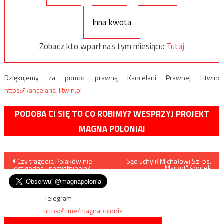
Inna kwota
Zobacz kto wparł nas tym miesiącu:
Tutaj
Dziękujemy za pomoc prawną Kancelarii Prawnej Litwin:
https://kancelaria-litwin.pl
PODOBA CI SIĘ TO CO ROBIMY? WESPRZYJ PROJEKT
MAGNA POLONIA!
Nawigacja
Czy tragedia Polaków nie
Sąd uchylił Michałowi Sz. ps.
„Margot” środek
jest godna upamiętnienia?
zapobiegawczy w postaci
wpisu
tymczasowego
aresztowania
Telegram
https://t.me/magnapolonia