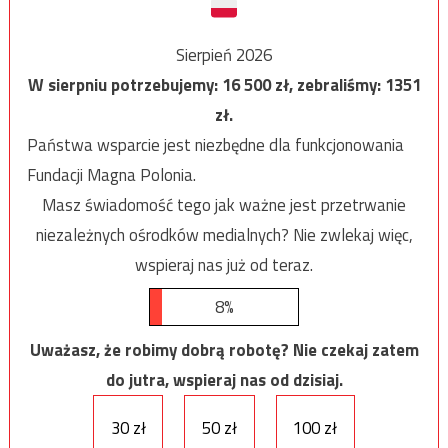
Sierpień 2026
W sierpniu potrzebujemy:
16 500
zł, zebraliśmy:
1351
zł.
Państwa wsparcie jest niezbędne dla funkcjonowania
Fundacji Magna Polonia.
Masz świadomość tego jak ważne jest przetrwanie
niezależnych ośrodków medialnych? Nie zwlekaj więc,
wspieraj nas już od teraz.
8%
Uważasz, że robimy dobrą robotę? Nie czekaj zatem
do jutra, wspieraj nas od dzisiaj.
30 zł
50 zł
100 zł