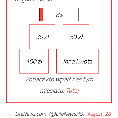
8%
30 zł
50 zł
100 zł
Inna kwota
Zobacz kto wparł nas tym
miesiącu:
Tutaj
— LifeNews.com (@LifeNewsHQ)
August 28,