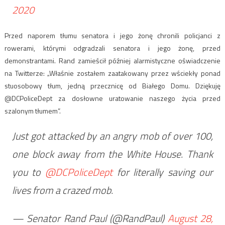
2020
Przed naporem tłumu senatora i jego żonę chronili policjanci z
rowerami, którymi odgradzali senatora i jego żonę, przed
demonstrantami. Rand zamieścił później alarmistyczne oświadczenie
na Twitterze: „Właśnie zostałem zaatakowany przez wściekły ponad
stuosobowy tłum, jedną przecznicę od Białego Domu. Dziękuję
@DCPoliceDept za dosłowne uratowanie naszego życia przed
szalonym tłumem”.
Just got attacked by an angry mob of over 100,
one block away from the White House. Thank
you to
@DCPoliceDept
for literally saving our
lives from a crazed mob.
— Senator Rand Paul (@RandPaul)
August 28,