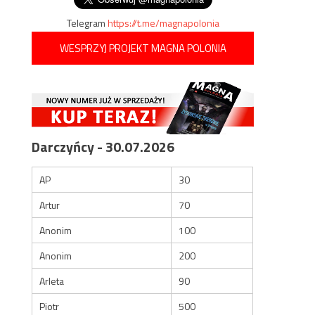
Telegram
https://t.me/magnapolonia
WESPRZYJ PROJEKT MAGNA POLONIA
Darczyńcy - 30.07.2026
AP
30
Artur
70
Anonim
100
Anonim
200
Arleta
90
Piotr
500