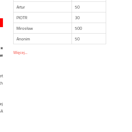
Artur
50
PIOTR
30
Mirosław
500
Anonim
50
ce
Więcej...
 w
et
ch
ej
SA
 –