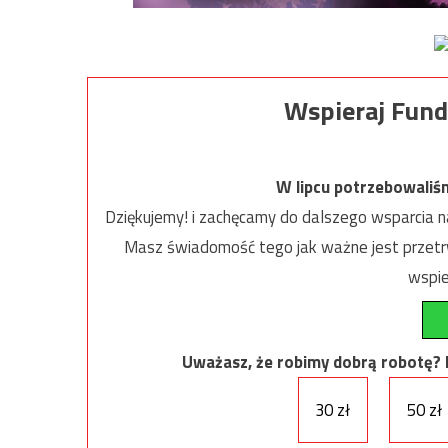
Wspieraj Fund
W lipcu potrzebowaliś
Dziękujemy! i zachęcamy do dalszego wsparcia na
Masz świadomość tego jak ważne jest przetrw
wspie
Uważasz, że robimy dobrą robotę? Ni
30 zł
50 zł