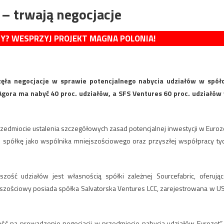
– trwają negocjacje
MY? WESPRZYJ PROJEKT MAGNA POLONIA!
zęła negocjacje w sprawie potencjalnego nabycia udziałów w spół
gora ma nabyć 40 proc. udziałów, a SFS Ventures 60 proc. udziałów
zedmiocie ustalenia szczegółowych zasad potencjalnej inwestycji w Euroz
 spółkę jako wspólnika mniejszościowego oraz przyszłej współpracy ty
zość udziałów jest własnością spółki zależnej Sourcefabric, oferując
jszościowy posiada spółka Salvatorska Ventures LCC, zarejestrowana w U
ość na prowadzenie negocjacji w przedmiocie nabycia udziałów Eurozet”