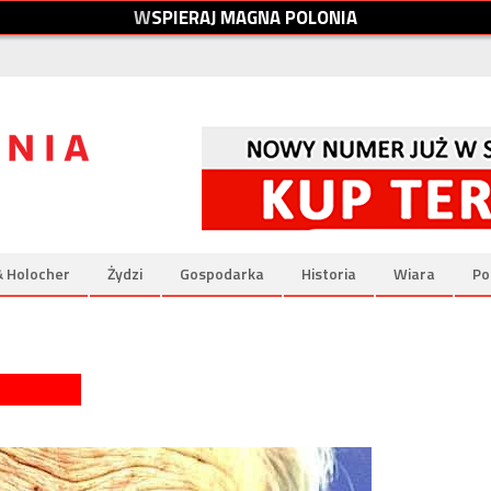
W
S
P
I
E
R
A
J
M
A
G
N
A
P
O
L
O
N
I
A
& Holocher
Żydzi
Gospodarka
Historia
Wiara
Po