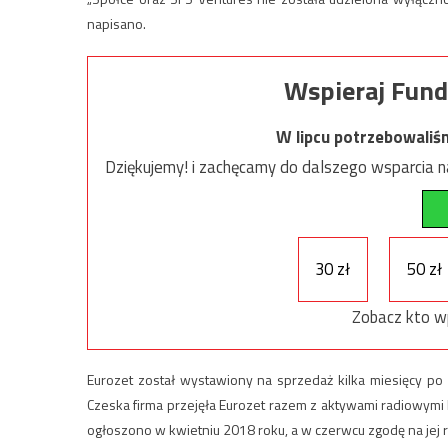
napisano.
Wspieraj Fund
W lipcu potrzebowaliś
Dziękujemy! i zachęcamy do dalszego wsparcia na
30 zł
50 zł
Zobacz kto w
Eurozet został wystawiony na sprzedaż kilka miesięcy po
Czeska firma przejęła Eurozet razem z aktywami radiowymi L
ogłoszono w kwietniu 2018 roku, a w czerwcu zgodę na jej 