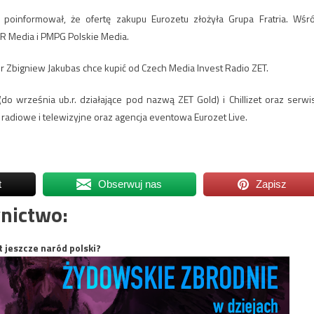
 poinformował, że ofertę zakupu Eurozetu złożyła Grupa Fratria. Wśr
R Media i PMPG Polskie Media.
or Zbigniew Jakubas chce kupić od Czech Media Invest Radio ZET.
do września ub.r. działające pod nazwą ZET Gold) i Chillizet oraz serwi
 radiowe i telewizyjne oraz agencja eventowa Eurozet Live.
t
Obserwuj nas
Zapisz
nictwo:
t jeszcze naród polski?