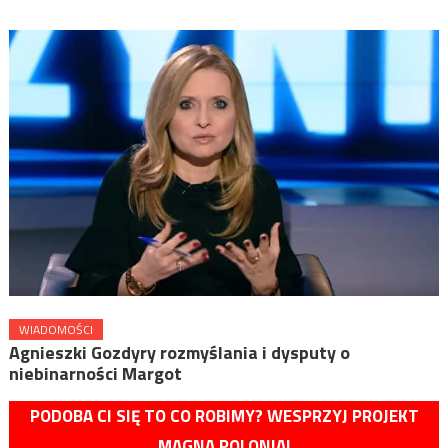
WIADOMOŚCI
Agnieszki Gozdyry rozmyślania i dysputy o
niebinarności Margot
PODOBA CI SIĘ TO CO ROBIMY? WESPRZYJ PROJEKT
MAGNA POLONIA!