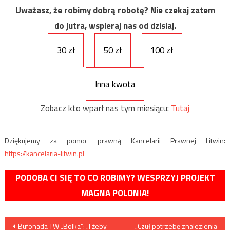
Uważasz, że robimy dobrą robotę? Nie czekaj zatem
do jutra, wspieraj nas od dzisiaj.
30 zł
50 zł
100 zł
Inna kwota
Zobacz kto wparł nas tym miesiącu:
Tutaj
Dziękujemy za pomoc prawną Kancelarii Prawnej Litwin:
https://kancelaria-litwin.pl
PODOBA CI SIĘ TO CO ROBIMY? WESPRZYJ PROJEKT
MAGNA POLONIA!
Nawigacja
Bufonada TW „Bolka”: „I żeby
„Czuł potrzebę znalezienia