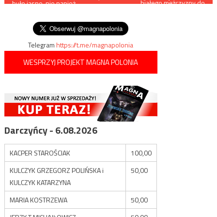
białego mężczyzny do
było jasne, nie papież
zabicia”
wpisu
przewrócił komunizm. Nie
przesadzajmy!”
Telegram
https://t.me/magnapolonia
WESPRZYJ PROJEKT MAGNA POLONIA
Darczyńcy - 6.08.2026
KACPER STAROŚCIAK
100,00
KULCZYK GRZEGORZ POLIŃSKA i
50,00
KULCZYK KATARZYNA
MARIA KOSTRZEWA
50,00