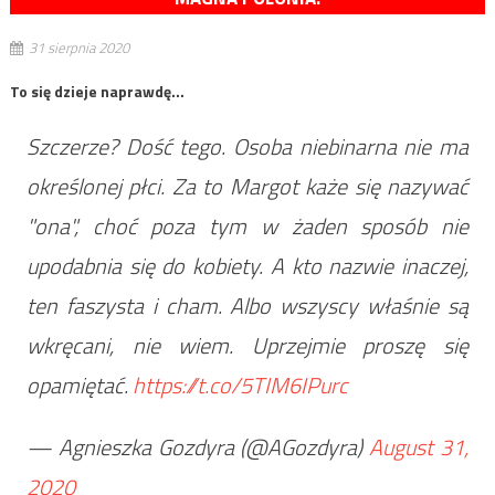
31 sierpnia 2020
To się dzieje naprawdę…
Szczerze? Dość tego. Osoba niebinarna nie ma
określonej płci. Za to Margot każe się nazywać
"ona", choć poza tym w żaden sposób nie
upodabnia się do kobiety. A kto nazwie inaczej,
ten faszysta i cham. Albo wszyscy właśnie są
wkręcani, nie wiem. Uprzejmie proszę się
opamiętać.
https://t.co/5TIM6IPurc
— Agnieszka Gozdyra (@AGozdyra)
August 31,
2020