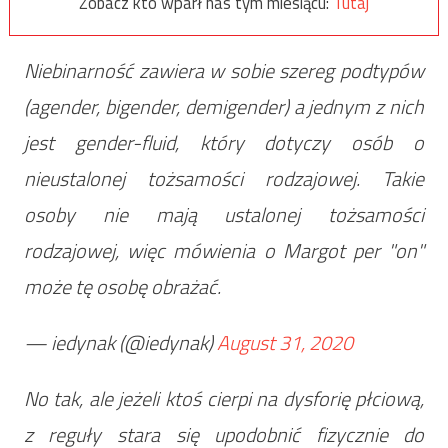
Zobacz kto wparł nas tym miesiącu:
Tutaj
Niebinarność zawiera w sobie szereg podtypów
(agender, bigender, demigender) a jednym z nich
jest gender-fluid, który dotyczy osób o
nieustalonej tożsamości rodzajowej. Takie
osoby nie mają ustalonej tożsamości
rodzajowej, więc mówienia o Margot per "on"
może tę osobę obrażać.
— iedynak (@iedynak)
August 31, 2020
No tak, ale jeżeli ktoś cierpi na dysforię płciową,
z reguły stara się upodobnić fizycznie do