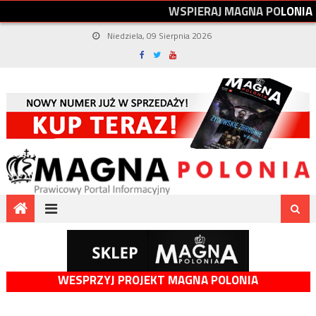
W
S
P
I
E
R
A
J
M
A
G
N
A
P
O
L
O
N
I
A
Niedziela, 09 Sierpnia 2026
WESPRZYJ PROJEKT MAGNA POLONIA