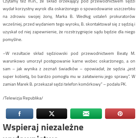
Czytamy też m.in., że skład orzekający pod przewodnictwem sędzi
wydał korzystny wyrok dla oskarżonego o spowodowanie uszczerbku
na zdrowiu swojej żony, Marka B. Według ustaleń prokuratorów
wcześniej, przed wydaniem tego wyroku, B. skontaktował się z sędzią i
uzyskał od niej zapewnienie, że rozstrzygnięcie sądu będzie dla niego
pomyślne.
–W rezultacie skład sędziowski pod przewodnictwem Beaty M.
warunkowo umorzył postępowanie karne wobec oskarżonego, a on
sam – jak wynika z zeznań świadków – opowiadał, że sędzia „jest
super kobietą, bo bardzo pomogła mu w załatwieniu jego sprawy”. W
zamian Marek B. przekazał sędzi telefon komórkowy” – podała PK.
/Telewizja Republika/
Wspieraj niezależne