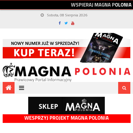
W
S
P
I
E
R
A
J
M
A
G
N
A
P
O
L
O
N
I
A
Sobota, 08 Sierpnia 2026
WESPRZYJ PROJEKT MAGNA POLONIA