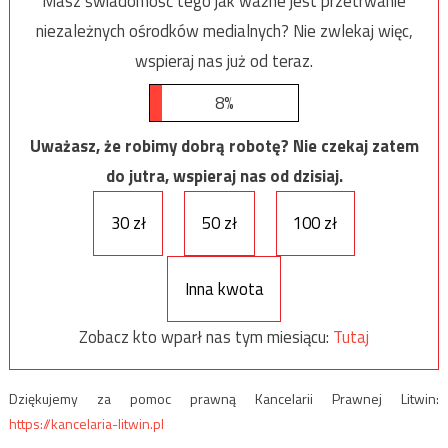
Masz świadomość tego jak ważne jest przetrwanie
niezależnych ośrodków medialnych? Nie zwlekaj więc,
wspieraj nas już od teraz.
8%
Uważasz, że robimy dobrą robotę? Nie czekaj zatem
do jutra, wspieraj nas od dzisiaj.
30 zł
50 zł
100 zł
Inna kwota
Zobacz kto wparł nas tym miesiącu:
Tutaj
Dziękujemy za pomoc prawną Kancelarii Prawnej Litwin:
https://kancelaria-litwin.pl