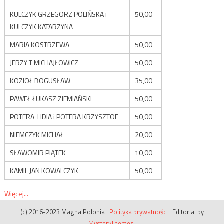
KULCZYK GRZEGORZ POLIŃSKA i
50,00
KULCZYK KATARZYNA
MARIA KOSTRZEWA
50,00
JERZY T MICHAJŁOWICZ
50,00
KOZIOŁ BOGUSŁAW
35,00
PAWEŁ ŁUKASZ ZIEMIAŃSKI
50,00
POTERA LIDIA i POTERA KRZYSZTOF
50,00
NIEMCZYK MICHAŁ
20,00
SŁAWOMIR PIĄTEK
10,00
KAMIL JAN KOWALCZYK
50,00
Więcej...
(c) 2016-2023 Magna Polonia
|
Polityka prywatności
|
Editorial by
MysteryThemes
.