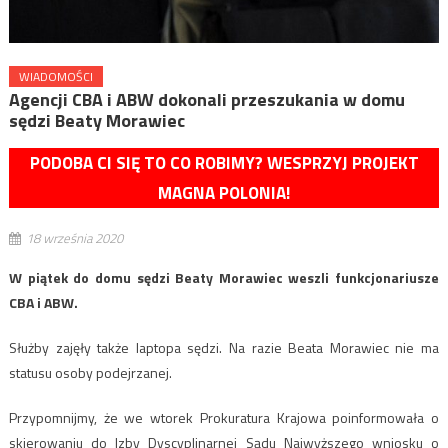
WIADOMOŚCI
Agencji CBA i ABW dokonali przeszukania w domu
sędzi Beaty Morawiec
PODOBA CI SIĘ TO CO ROBIMY? WESPRZYJ PROJEKT
MAGNA POLONIA!
18 września 2020
W piątek do domu sędzi Beaty Morawiec weszli funkcjonariusze
CBA i ABW.
Służby zajęły także laptopa sędzi. Na razie Beata Morawiec nie ma
statusu osoby podejrzanej.
Przypomnijmy, że we wtorek Prokuratura Krajowa poinformowała o
skierowaniu do Izby Dyscyplinarnej Sądu Najwyższego wniosku o