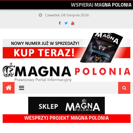
W
S
P
I
E
R
A
J
M
A
G
N
A
P
O
L
O
N
I
A
Czwartek, 06 Sierpnia 2026
WESPRZYJ PROJEKT MAGNA POLONIA