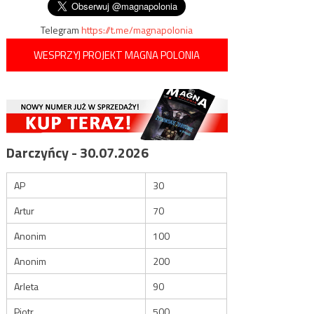
Telegram
https://t.me/magnapolonia
WESPRZYJ PROJEKT MAGNA POLONIA
Darczyńcy - 30.07.2026
AP
30
Artur
70
Anonim
100
Anonim
200
Arleta
90
Piotr
500