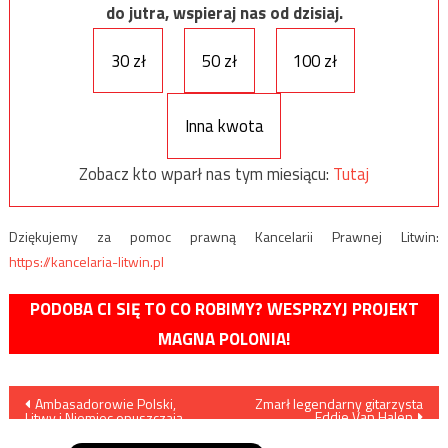
do jutra, wspieraj nas od dzisiaj.
30 zł
50 zł
100 zł
Inna kwota
Zobacz kto wparł nas tym miesiącu:
Tutaj
Dziękujemy za pomoc prawną Kancelarii Prawnej Litwin:
https://kancelaria-litwin.pl
PODOBA CI SIĘ TO CO ROBIMY? WESPRZYJ PROJEKT
MAGNA POLONIA!
Nawigacja
Ambasadorowie Polski,
Zmarł legendarny gitarzysta
Eddie Van Halen
Litwy i Niemiec opuszczają
wpisu
Białoruś