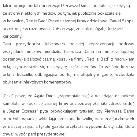
Jak informuje portal dorzeczy.pl Pierwsza Dama spotkała się z krytyką
ze strony niektórych mediów po tym, jak publicznie pokazała się
w koszulce „Red is Bad”. Prezes słynnej firmy odzieżowej Paweł Szopa
przekonuje w rozmowie z DoRzeczy.pl, że atak na Agatę Dudę jest
kuriozalny.
Para prezydencka kibicowała polskiej reprezentacji podczas
wszystkich meczów mundialu. Pierwsza Dama na mecz z Japonią
postanowiła założyć czarną koszulkę firmy „Red Is Bad” z nadrukiem
orła, czym naraziła się na krytykę części mediów. To właśnie korona
orła z koszulki, odbiegająca od tej na oficjalnym godle, wzbudziła
oburzenie, niektórych komentatorów.
„Fakt” pisze, że Agata Duda „zapomniała się”, a wsiadając na pokład
samolotu w koszulce znanej firmy odzieżowej złamała „dress code”,
a „Super Express” pyta prowokującym tytułem, czy Pierwsza Dama
popełniła wpadkę wkładając rzeczoną koszulkę na mecz (aczkolwiek
w dalszej części artykułu gazeta przytacza wypowiedź stylistki, która
chwali wybór pani prezydentowej).