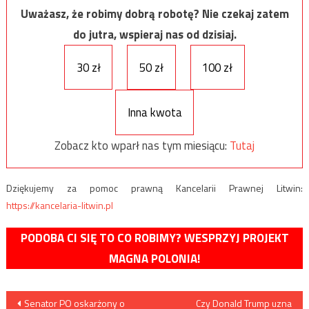
Uważasz, że robimy dobrą robotę? Nie czekaj zatem
do jutra, wspieraj nas od dzisiaj.
30 zł
50 zł
100 zł
Inna kwota
Zobacz kto wparł nas tym miesiącu:
Tutaj
Dziękujemy za pomoc prawną Kancelarii Prawnej Litwin:
https://kancelaria-litwin.pl
PODOBA CI SIĘ TO CO ROBIMY? WESPRZYJ PROJEKT
MAGNA POLONIA!
Nawigacja
Senator PO oskarżony o
Czy Donald Trump uzna