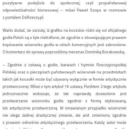
pozytywne podejście do społecznej, czyli propaństwowej
odpowiedzialności biznesowej – mówi Paweł Szopa w rozmowie
z portalem DoRzeczy.pl.
Warto dodać, że zarzuty, iż grafika na koszulce różni się od oficjalnego
godła Polski są o tyle nietrafione, że zgodnie z obowiązującym prawem
kopiowanie wizerunku godła w celach komercyjnych jest zabronione.
O komentarz do sprawy poprosiliśmy mecenas Dominikę Borakowską.
– Zgodnie z ustawą o godle, barwach i hymnie Rzeczypospolitej
Polskiej oraz o pieczęciach państwowych wizerunek na przedmiotach
takich jak koszulki może być używany wyłącznie w formie artystycznie
przetworzonej. Mówi o tym artykuł 16 ustawy. Punktem 2 tego artykułu
jednoznacznie wskazuje, że tak naprawdę dozwolone jest
przetwarzanie wizerunku godła zgodnie z formą stylizowaną,
lub artystycznie przetworzoną. W omawianym przypadku wizerunek
nie ulega żadnej drastycznej zmianie, ale jest zmieniony zgodnie
z prawem odnośnie artystycznego przetworzenia. Każdy autor może