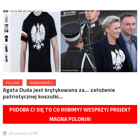
POLSKA
WIADOMOŚCI
Agata Duda jest krytykowana za… założenie
patriotycznej koszulki…
PODOBA CI SIĘ TO CO ROBIMY? WESPRZYJ PROJEKT
MAGNA POLONIA!
30 czerwca 2018