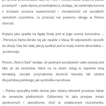
przemysł? – pyta słynny przedsiębiorca, dodając, że zamknięta korona
z krzyżem oznacza suwerenność i niezależność od wszelkich
ziemskich czynników, co przecież nie powinno nikogo w Polsce
oburzać.
Krytyka jaka spadła na Agatę Dudę jest w jego ocenie kuriozalna. –
Pierwsza Dama ubrała się jak zwykle z klasą. W odpowiedni sposób
do okazji. Cały ten atak, jaki ją spotkał, jest w mojej ocenie absurdalny –
przekonuje.
Prezes „Red is Bad” dodaje, że pewnym pozytywem całej sytuacji jest
fakt, że do serwisów, które na co dzień celują w zupełnie inną
tematykę, zaczęła przynajmniej docierać kwestia tak istotna
dla państwa polskiego, jak symbolika narodowa.
– Polska specyfika trafia dzisiaj jako istotny element przekazu także
do serwisów plotkarskich. Odbieramy to jako przejaw zmian
społecznych i specyficzne, choć w ostatecznym rozrachunku,