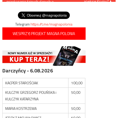
aneksję Krymu?
przekazanie tajnych danych o
wpisu
przetargu dla jednostek
specjalnych
Telegram
https://t.me/magnapolonia
WESPRZYJ PROJEKT MAGNA POLONIA
Darczyńcy - 6.08.2026
KACPER STAROŚCIAK
100,00
KULCZYK GRZEGORZ POLIŃSKA i
50,00
KULCZYK KATARZYNA
MARIA KOSTRZEWA
50,00
JERZY T MICHAJŁOWICZ
50,00