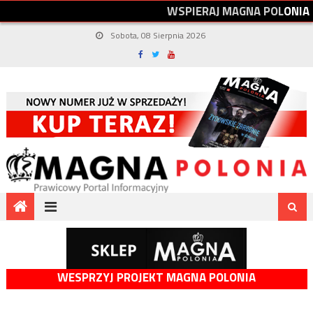
W
S
P
I
E
R
A
J
M
A
G
N
A
P
O
L
O
N
I
A
Sobota, 08 Sierpnia 2026
WESPRZYJ PROJEKT MAGNA POLONIA