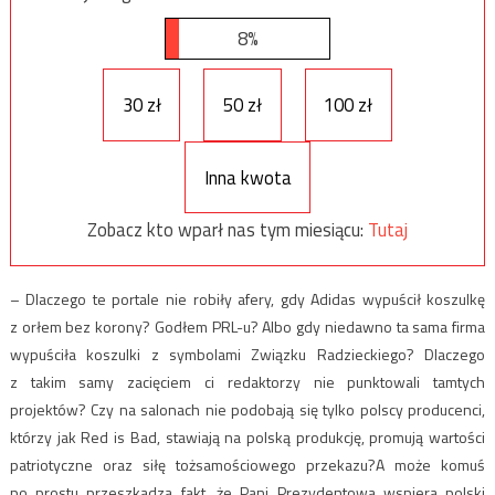
8%
30 zł
50 zł
100 zł
Inna kwota
Zobacz kto wparł nas tym miesiącu:
Tutaj
– Dlaczego te portale nie robiły afery, gdy Adidas wypuścił koszulkę
z orłem bez korony? Godłem PRL-u? Albo gdy niedawno ta sama firma
wypuściła koszulki z symbolami Związku Radzieckiego? Dlaczego
z takim samy zacięciem ci redaktorzy nie punktowali tamtych
projektów? Czy na salonach nie podobają się tylko polscy producenci,
którzy jak Red is Bad, stawiają na polską produkcję, promują wartości
patriotyczne oraz siłę tożsamościowego przekazu?A może komuś
po prostu przeszkadza fakt, że Pani Prezydentowa wspiera polski