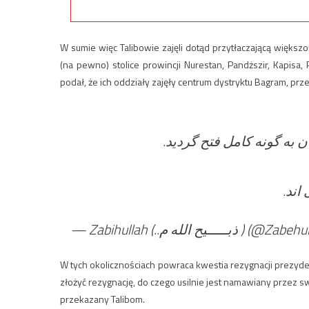
W sumie więc Talibowie zajęli dotąd przytłaczającą większo
(na pewno) stolice prowincji Nurestan, Pandższir, Kapis
podał, że ich oddziały zajęły centrum dystryktu Bagram, prz
ن به گونه کامل فتح گردید
 اند
— Zabihullah (..ـــیح الله م
W tych okolicznościach powraca kwestia rezygnacji prezyde
złożyć rezygnację, do czego usilnie jest namawiany przez
przekazany Talibom.