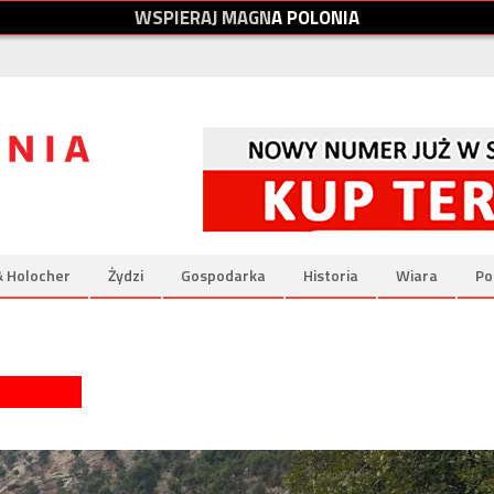
W
S
P
I
E
R
A
J
M
A
G
N
A
P
O
L
O
N
I
A
& Holocher
Żydzi
Gospodarka
Historia
Wiara
Po