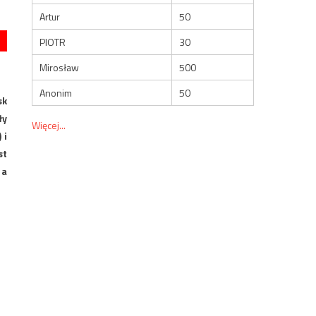
Artur
50
PIOTR
30
Mirosław
500
Anonim
50
sk
ły
Więcej...
 i
st
 a