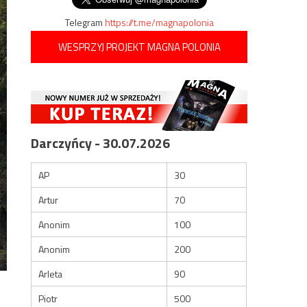
Telegram
https://t.me/magnapolonia
WESPRZYJ PROJEKT MAGNA POLONIA
Darczyńcy - 30.07.2026
AP
30
Artur
70
Anonim
100
Anonim
200
Arleta
90
Piotr
500