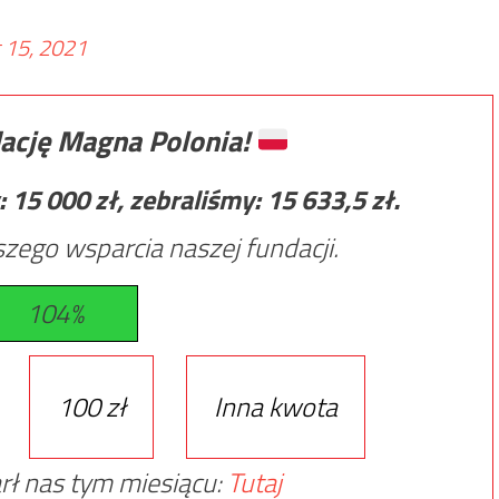
 15, 2021
ację Magna Polonia!
:
15 000
zł, zebraliśmy:
15 633,5
zł.
zego wsparcia naszej fundacji.
104%
100 zł
Inna kwota
rł nas tym miesiącu:
Tutaj