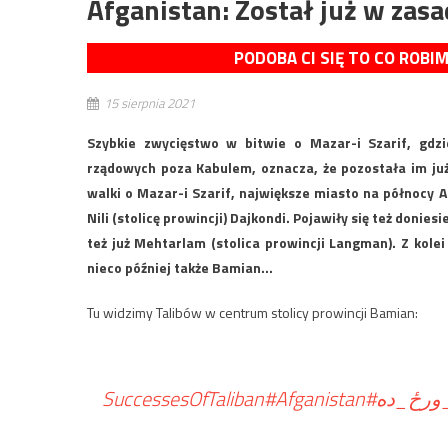
Afganistan: Został już w zas
PODOBA CI SIĘ TO CO ROBI
15 sierpnia 2021
Szybkie zwycięstwo w bitwie o Mazar-i Szarif, gdzi
rządowych poza Kabulem, oznacza, że pozostała im już 
walki o Mazar-i Szarif, największe miasto na północy Af
Nili (stolicę prowincji) Dajkondi. Pojawiły się też donie
też już Mehtarlam (stolica prowincji Langman). Z kolei 
nieco później także Bamian…
Tu widzimy Talibów w centrum stolicy prowincji Bamian:
#Afganistan
#SuccessesOfTaliban
#رځ_ده