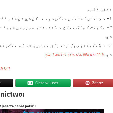
الله اکبر
۱- د ډ. غني استعفی ممکن سبا اعلان شي ان شاء الله.
حکومت / واک ممکن د طالبانو سرپرسي شورا ته 
شي.
د طالبانو ټول بنديان به ډير ژر له باګرام، 
pic.twitter.com/xdlNGeZPck
شي.
 2021
t
Obserwuj nas
Zapisz
nictwo:
t jeszcze naród polski?