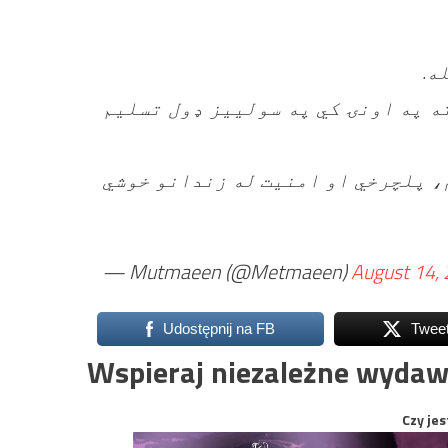
۲- په اونۍ کي په سولييز ډول تسليم
۳- پلچرخي او امنيت له زندانو خوشي
— Mutmaeen (@Metmaeen)
August 14,
Udostępnij na FB
Twee
Wspieraj niezależne wydaw
Czy jes