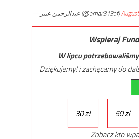
— عبدالرحمن عمر (@omar313af)
August
Wspieraj Fund
W lipcu potrzebowaliśmy
Dziękujemy! i zachęcamy do dals
30 zł
50 zł
Zobacz kto wpa