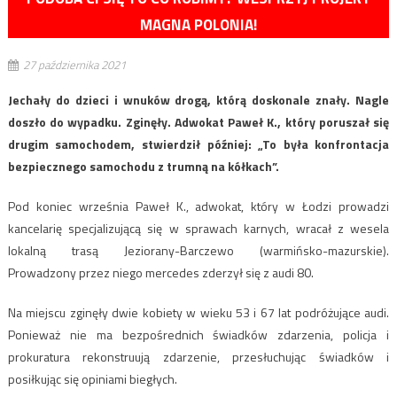
MAGNA POLONIA!
27 października 2021
Jechały do dzieci i wnuków drogą, którą doskonale znały. Nagle
doszło do wypadku. Zginęły. Adwokat Paweł K., który poruszał się
drugim samochodem, stwierdził później: „To była konfrontacja
bezpiecznego samochodu z trumną na kółkach”.
Pod koniec września Paweł K., adwokat, który w Łodzi prowadzi
kancelarię specjalizującą się w sprawach karnych, wracał z wesela
lokalną trasą Jeziorany-Barczewo (warmińsko-mazurskie).
Prowadzony przez niego mercedes zderzył się z audi 80.
Na miejscu zginęły dwie kobiety w wieku 53 i 67 lat podróżujące audi.
Ponieważ nie ma bezpośrednich świadków zdarzenia, policja i
prokuratura rekonstruują zdarzenie, przesłuchując świadków i
posiłkując się opiniami biegłych.