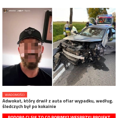
WIADOMOŚCI
Adwokat, który drwił z auta ofiar wypadku, według.
śledczych był po kokainie
PODOBA CI SIĘ TO CO ROBIMY? WESPRZYJ PROJEKT