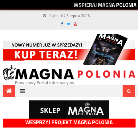
W
S
P
I
E
R
A
J
M
A
G
N
A
P
O
L
O
N
I
A
Piątek, 07 Sierpnia 2026
WESPRZYJ PROJEKT MAGNA POLONIA