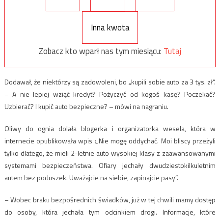
Inna kwota
Zobacz kto wparł nas tym miesiącu:
Tutaj
Dodawał, że niektórzy są zadowoleni, bo „kupili sobie auto za 3 tys. zł”.
– A nie lepiej wziąć kredyt? Pożyczyć od kogoś kasę? Poczekać?
Uzbierać? I kupić auto bezpieczne? – mówi na nagraniu.
Oliwy do ognia dolała blogerka i organizatorka wesela, która w
internecie opublikowała wpis :„Nie mogę oddychać. Moi bliscy przeżyli
tylko dlatego, że mieli 2-letnie auto wysokiej klasy z zaawansowanymi
systemami bezpieczeństwa. Ofiary jechały dwudziestokilkuletnim
autem bez poduszek. Uważajcie na siebie, zapinajcie pasy”.
– Wobec braku bezpośrednich świadków, już w tej chwili mamy dostęp
do osoby, która jechała tym odcinkiem drogi. Informacje, które