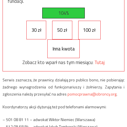
fundacji.
104%
30 zł
50 zł
100 zł
Inna kwota
Zobacz kto wparł nas tym miesiącu:
Tutaj
Serwis zaznacza, że prawnicy działają pro publico bono, nie pobierając
żadnego wynagrodzenia od funkcjonariuszy i żołnierzy. Zapytania i
zgłoszenia należy przesyłać na adres
pomocprawna@obroncy.org
.
Koordynatorzy akcji dyżurują też pod telefonami alarmowymi:
– 501 08 81 11 – adwokat Wiktor Niemiec (Warszawa)
– 512 09 68 84 – adwokat Jakub Tamborski (Warszawa)