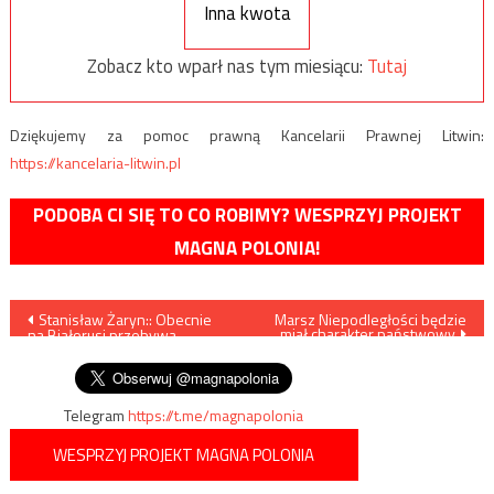
Inna kwota
Zobacz kto wparł nas tym miesiącu:
Tutaj
Dziękujemy za pomoc prawną Kancelarii Prawnej Litwin:
https://kancelaria-litwin.pl
PODOBA CI SIĘ TO CO ROBIMY? WESPRZYJ PROJEKT
MAGNA POLONIA!
Nawigacja
Stanisław Żaryn:: Obecnie
Marsz Niepodległości będzie
miał charakter państwowy
na Białorusi przebywa
wpisu
kilkanaście tysięcy migrantów
Telegram
https://t.me/magnapolonia
WESPRZYJ PROJEKT MAGNA POLONIA