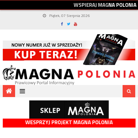
W
S
P
I
E
R
A
J
M
A
G
N
A
P
O
L
O
N
I
A
Piątek, 07 Sierpnia 2026
WESPRZYJ PROJEKT MAGNA POLONIA