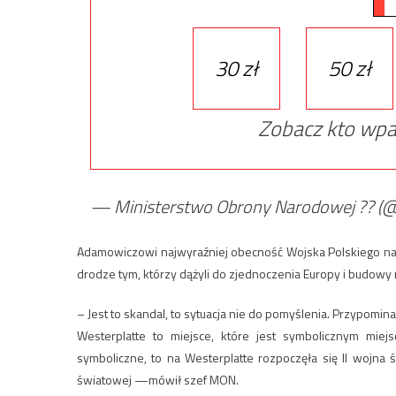
30 zł
50 zł
Zobacz kto wpa
— Ministerstwo Obrony Narodowej ??
Adamowiczowi najwyraźniej obecność Wojska Polskiego na 
drodze tym, którzy dążyli do zjednoczenia Europy i budo
– Jest to skandal, to sytuacja nie do pomyślenia. Przypomin
Westerplatte to miejsce, które jest symbolicznym miej
symboliczne, to na Westerplatte rozpoczęła się II wojna 
światowej —mówił szef MON.