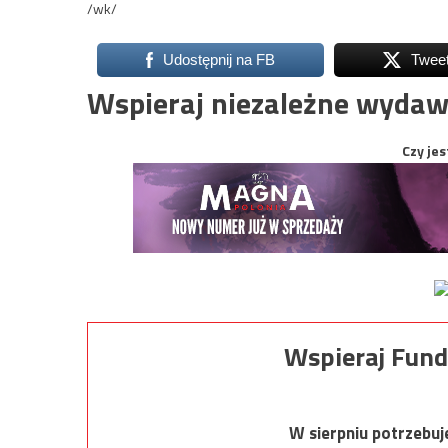
/wk/
Udostępnij na FB
Twee
Wspieraj niezależne wydaw
Czy jes
Wspieraj Fund
W sierpniu potrzebu