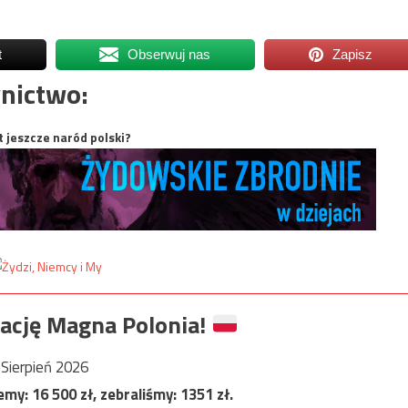
t
Obserwuj nas
Zapisz
nictwo:
t jeszcze naród polski?
ację Magna Polonia!
Sierpień 2026
jemy:
16 500
zł, zebraliśmy:
1351
zł.