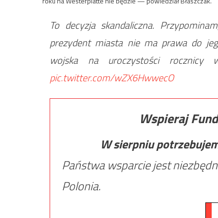
roku na Westerplatte nie będzie — powiedział Błaszczak.
To decyzja skandaliczna. Przypominam,
prezydent miasta nie ma prawa do je
wojska na uroczystości rocznicy 
pic.twitter.com/wZX6HwwecO
Wspieraj Fund
W sierpniu potrzebuje
Państwa wsparcie jest niezbędn
Polonia.