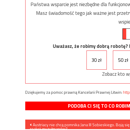
Państwa wsparcie jest niezbędne dla funkcjonow
Masz świadomość tego jak ważne jest przetrw
wspie
Uważasz, że robimy dobrą robotę? Ni
30 zł
50 zł
Zobacz kto w
Dziękujemy za pomoc prawną Kancelarii Prawnej Litwin:
http
PODOBA CI SIĘ TO CO ROBI
Nawigacja
Austriacy nie chcą pomnika Jana III Sobieskiego. Boją się
reakcji muzułmanów?