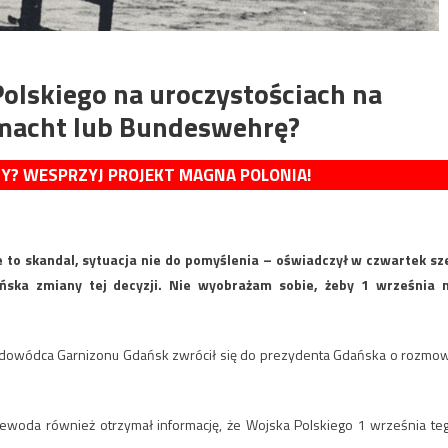
olskiego na uroczystościach na
macht lub Bundeswehrę?
MY? WESPRZYJ PROJEKT MAGNA POLONIA!
 to skandal, sytuacja nie do pomyślenia – oświadczył w czwartek sz
ska zmiany tej decyzji. Nie wyobrażam sobie, żeby 1 września 
 dowódca Garnizonu Gdańsk zwrócił się do prezydenta Gdańska o rozmo
woda również otrzymał informację, że Wojska Polskiego 1 września te