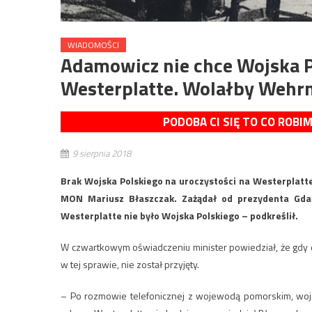
WIADOMOŚCI
Adamowicz nie chce Wojska P
Westerplatte. Wolałby Wehr
PODOBA CI SIĘ TO CO ROBI
9 sierpnia 2018
Brak Wojska Polskiego na uroczystości na Westerplatte
MON Mariusz Błaszczak. Zażądał od prezydenta Gdań
Westerplatte nie było Wojska Polskiego – podkreślił.
W czwartkowym oświadczeniu minister powiedział, że gdy
w tej sprawie, nie został przyjęty.
– Po rozmowie telefonicznej z wojewodą pomorskim, woje