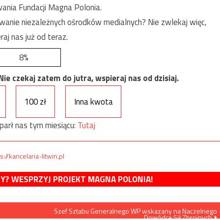
ania Fundacji Magna Polonia.
anie niezależnych ośrodków medialnych? Nie zwlekaj więc,
raj nas już od teraz.
8%
e czekaj zatem do jutra, wspieraj nas od dzisiaj.
100 zł
Inna kwota
parł nas tym miesiącu:
Tutaj
s://kancelaria-litwin.pl
MY? WESPRZYJ PROJEKT MAGNA POLONIA!
Szef Sztabu Generalnego WP wskazany na Naczelnego
Dowódcę Sił Zbrojnych