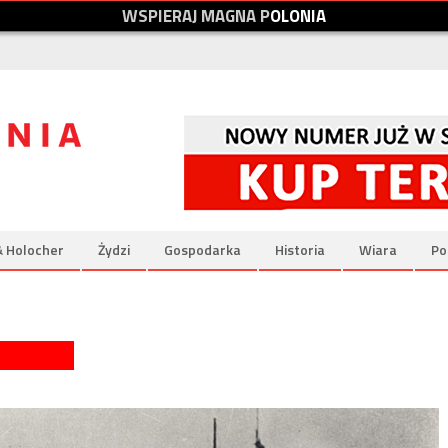
W
S
P
I
E
R
A
J
M
A
G
N
A
P
O
L
O
N
I
A
& Holocher
Żydzi
Gospodarka
Historia
Wiara
Po