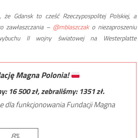
 że Gdansk to cześć Rzeczypospolitej Polskiej, a
go zawłaszczania –
@mblaszczak
o niezaproszeniu
wybuchu II wojny światowej na Westerplatte
ację Magna Polonia!
my:
16 500
zł, zebraliśmy:
1351
zł.
e dla funkcjonowania Fundacji Magna
8%