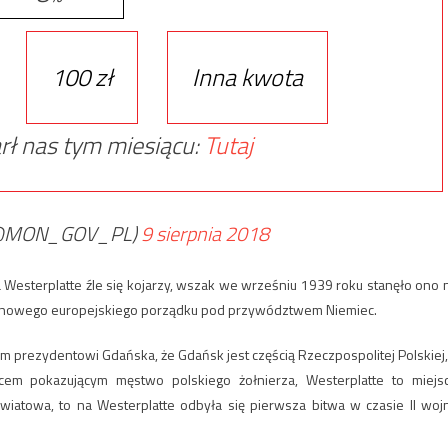
100 zł
Inna kwota
rł nas tym miesiącu:
Tutaj
 (@MON_GOV_PL)
9 sierpnia 2018
Westerplatte źle się kojarzy, wszak we wrześniu 1939 roku stanęło ono 
wy nowego europejskiego porządku pod przywództwem Niemiec.
am prezydentowi Gdańska, że Gdańsk jest częścią Rzeczpospolitej Polskiej,
scem pokazującym męstwo polskiego żołnierza, Westerplatte to miejs
światowa, to na Westerplatte odbyła się pierwsza bitwa w czasie II woj