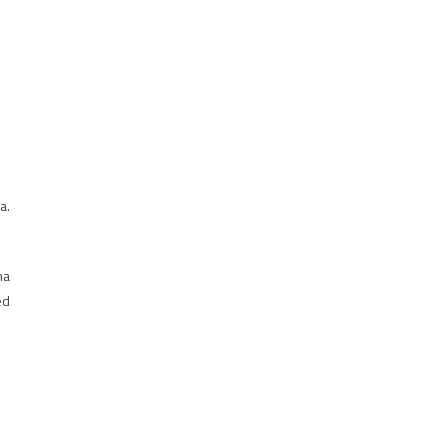
a.
na
ed