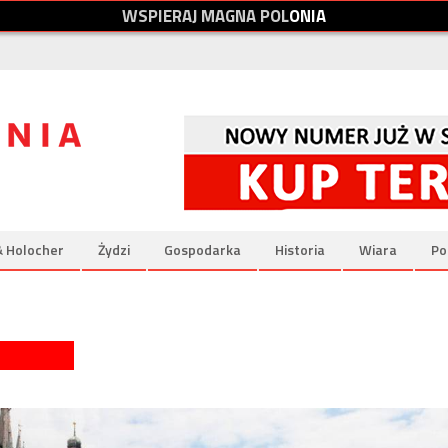
W
S
P
I
E
R
A
J
M
A
G
N
A
P
O
L
O
N
I
A
& Holocher
Żydzi
Gospodarka
Historia
Wiara
Po