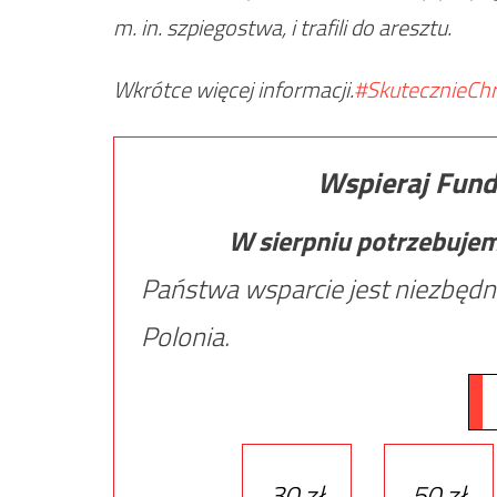
m. in. szpiegostwa, i trafili do aresztu.
Wkrótce więcej informacji.
#SkutecznieCh
Wspieraj Fund
W sierpniu potrzebuje
Państwa wsparcie jest niezbędn
Polonia.
30 zł
50 zł