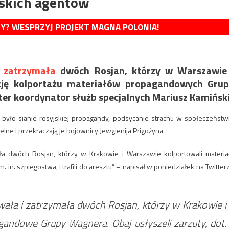
skich agentów
MY? WESPRZYJ PROJEKT MAGNA POLONIA!
o
zatrzymała
dwóch Rosjan, którzy w Warszawie 
cję kolportażu materiałów propagandowych Gru
er koordynator służb specjalnych Mariusz Kamiński
było sianie rosyjskiej propagandy, podsycanie strachu w społeczeństw
elne i przekraczają je bojownicy Jewgienija Prigożyna.
ała dwóch Rosjan, którzy w Krakowie i Warszawie kolportowali materia
 in. szpiegostwa, i trafili do aresztu” – napisał w poniedziałek na Twitter
owała i zatrzymała dwóch Rosjan, którzy w Krakowie i
andowe Grupy Wagnera. Obaj usłyszeli zarzuty, dot.