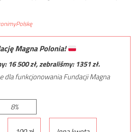
ronimyPolskę
ację Magna Polonia!
my:
16 500
zł, zebraliśmy:
1351
zł.
e dla funkcjonowania Fundacji Magna
8%
100 zł
Inna kwota