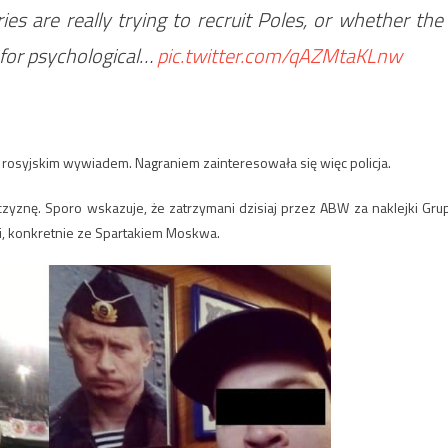
es are really trying to recruit Poles, or whether the
s for psychological…
pic.twitter.com/qAZMtaKLnw
 rosyjskim wywiadem. Nagraniem zainteresowała się więc policja.
żczyznę.
Sporo wskazuje, że zatrzymani dzisiaj przez ABW
za naklejki Gru
i, konkretnie ze Spartakiem Moskwa.