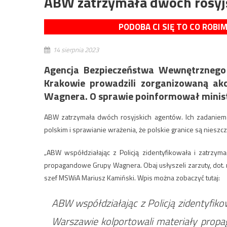
ABW zatrzymała dwóch rosyj
PODOBA CI SIĘ TO CO ROBI
14 sierpnia 2023
Agencja Bezpieczeństwa Wewnętrzneg
Krakowie prowadzili zorganizowaną ak
Wagnera. O sprawie poinformował minist
ABW zatrzymała dwóch rosyjskich agentów. Ich zadaniem 
polskim i sprawianie wrażenia, że polskie granice są nieszcz
„ABW współdziałając z Policją zidentyfikowała i zatrzym
propagandowe Grupy Wagnera. Obaj usłyszeli zarzuty, dot. m.
szef MSWiA Mariusz Kamiński. Wpis można zobaczyć tutaj:
ABW współdziałając z Policją zidentyfik
Warszawie kolportowali materiały propag