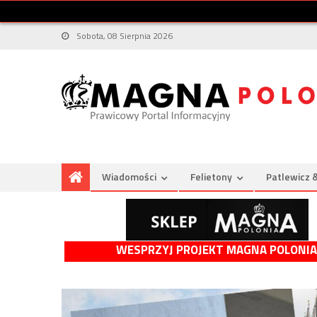
Sobota, 08 Sierpnia 2026
Wiadomości
Felietony
Patlewicz 
WESPRZYJ PROJEKT MAGNA POLONIA