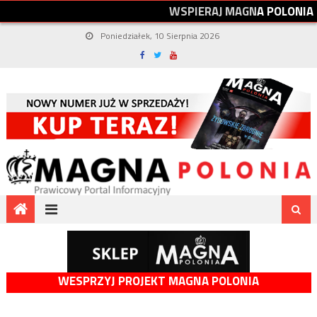
W
S
P
I
E
R
A
J
M
A
G
N
A
P
O
L
O
N
I
A
Poniedziałek, 10 Sierpnia 2026
WESPRZYJ PROJEKT MAGNA POLONIA