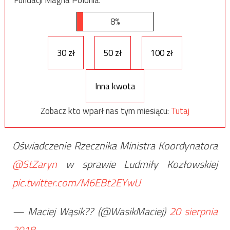
8%
30 zł
50 zł
100 zł
Inna kwota
Zobacz kto wparł nas tym miesiącu:
Tutaj
Oświadczenie Rzecznika Ministra Koordynatora
@StZaryn
w sprawie Ludmiły Kozłowskiej
pic.twitter.com/M6EBt2EYwU
— Maciej Wąsik?? (@WasikMaciej)
20 sierpnia
2018