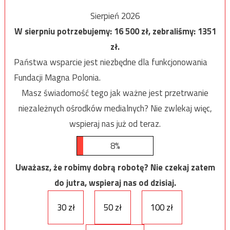
Sierpień 2026
W sierpniu potrzebujemy:
16 500
zł, zebraliśmy:
1351
zł.
Państwa wsparcie jest niezbędne dla funkcjonowania
Fundacji Magna Polonia.
Masz świadomość tego jak ważne jest przetrwanie
niezależnych ośrodków medialnych? Nie zwlekaj więc,
wspieraj nas już od teraz.
8%
Uważasz, że robimy dobrą robotę? Nie czekaj zatem
do jutra, wspieraj nas od dzisiaj.
30 zł
50 zł
100 zł