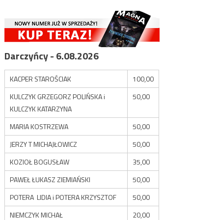
Darczyńcy - 6.08.2026
KACPER STAROŚCIAK
100,00
KULCZYK GRZEGORZ POLIŃSKA i
50,00
KULCZYK KATARZYNA
MARIA KOSTRZEWA
50,00
JERZY T MICHAJŁOWICZ
50,00
KOZIOŁ BOGUSŁAW
35,00
PAWEŁ ŁUKASZ ZIEMIAŃSKI
50,00
POTERA LIDIA i POTERA KRZYSZTOF
50,00
NIEMCZYK MICHAŁ
20,00