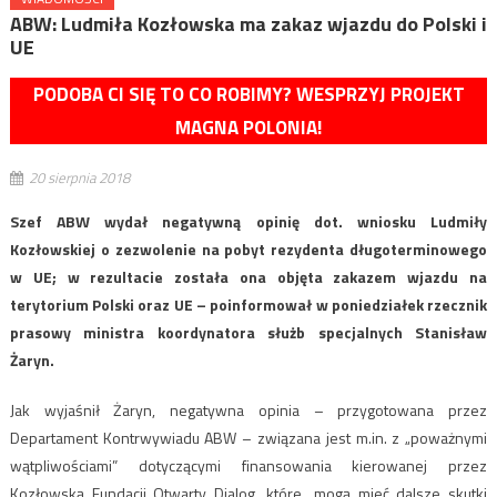
ABW: Ludmiła Kozłowska ma zakaz wjazdu do Polski i
UE
PODOBA CI SIĘ TO CO ROBIMY? WESPRZYJ PROJEKT
MAGNA POLONIA!
20 sierpnia 2018
Szef ABW wydał negatywną opinię dot. wniosku Ludmiły
Kozłowskiej o zezwolenie na pobyt rezydenta długoterminowego
w UE; w rezultacie została ona objęta zakazem wjazdu na
terytorium Polski oraz UE – poinformował w poniedziałek rzecznik
prasowy ministra koordynatora służb specjalnych Stanisław
Żaryn.
Jak wyjaśnił Żaryn, negatywna opinia – przygotowana przez
Departament Kontrwywiadu ABW – związana jest m.in. z „poważnymi
wątpliwościami” dotyczącymi finansowania kierowanej przez
Kozłowską Fundacji Otwarty Dialog, które „mogą mieć dalsze skutki