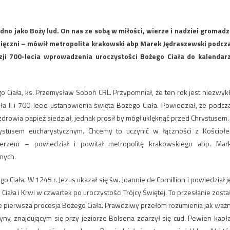
o jako Boży lud. On nas ze sobą w miłości, wierze i nadziei gromadzi
dzięczni – mówił metropolita krakowski abp Marek Jędraszewski podcz
zji 700-lecia wprowadzenia uroczystości Bożego Ciała do kalendar
go Ciała, ks. Przemysław Soboń CRL. Przypomniał, że ten rok jest niezwykł
 II i 700-lecie ustanowienia święta Bożego Ciała. Powiedział, że podcz
 zdrowia papież siedział, jednak prosił by mógł uklęknąć przed Chrystusem.
ystusem eucharystycznym. Chcemy to uczynić w łączności z Kościoł
rzem – powiedział i powitał metropolitę krakowskiego abp. Mar
nych.
 Ciała. W 1245 r. Jezus ukazał się św. Joannie de Cornillion i powiedział je
iała i Krwi w czwartek po uroczystości Trójcy Świętej. To przesłanie zosta
ce pierwsza procesja Bożego Ciała. Prawdziwy przełom rozumienia jak waż
tyny, znajdującym się przy jeziorze Bolsena zdarzył się cud. Pewien kapł