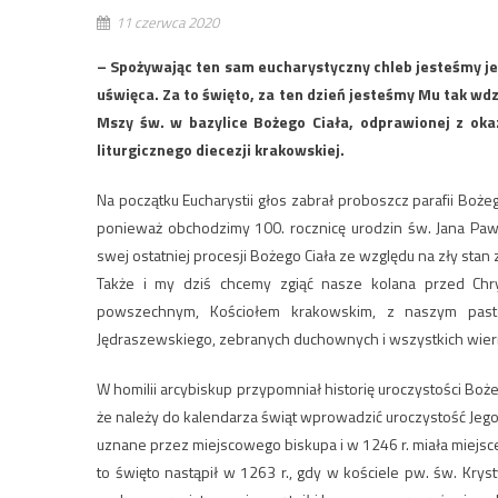
11 czerwca 2020
– Spożywając ten sam eucharystyczny chleb jesteśmy jedn
uświęca. Za to święto, za ten dzień jesteśmy Mu tak w
Mszy św. w bazylice Bożego Ciała, odprawionej z oka
liturgicznego diecezji krakowskiej.
Na początku Eucharystii głos zabrał proboszcz parafii Boże
ponieważ obchodzimy 100. rocznicę urodzin św. Jana Pawła
swej ostatniej procesji Bożego Ciała ze względu na zły stan
Także i my dziś chcemy zgiąć nasze kolana przed Chr
powszechnym, Kościołem krakowskim, z naszym paste
Jędraszewskiego, zebranych duchownych i wszystkich wier
W homilii arcybiskup przypomniał historię uroczystości Bożego
że należy do kalendarza świąt wprowadzić uroczystość Jego C
uznane przez miejscowego biskupa i w 1246 r. miała miejs
to święto nastąpił w 1263 r., gdy w kościele pw. św. Krys