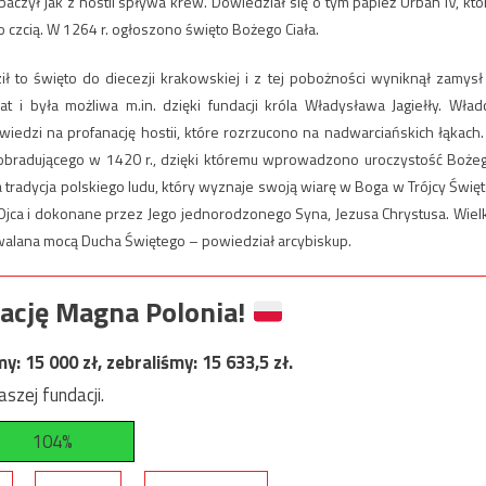
czył jak z hostii spływa krew. Dowiedział się o tym papież Urban IV, któ
o czcią. W 1264 r. ogłoszono święto Bożego Ciała.
to święto do diecezji krakowskiej i z tej pobożności wyniknął zamysł
 i była możliwa m.in. dzięki fundacji króla Władysława Jagiełły. Wład
iedzi na profanację hostii, które rozrzucono na nadwarciańskich łąkach.
 obradującego w 1420 r., dzięki któremu wprowadzono uroczystość Boże
ła tradycja polskiego ludu, który wyznaje swoją wiarę w Boga w Trójcy Święt
Ojca i dokonane przez Jego jednorodzonego Syna, Jezusa Chrystusa. Wiel
rwalana mocą Ducha Świętego – powiedział arcybiskup.
ację Magna Polonia!
my:
15 000
zł, zebraliśmy:
15 633,5
zł.
szej fundacji.
104%