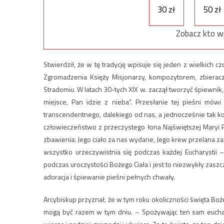
30 zł
50 zł
Zobacz kto w
Stwierdził, że w tę tradycję wpisuje się jeden z wielkich c
Zgromadzenia Księży Misjonarzy, kompozytorem, zbieracz
Stradomiu. W latach 30-tych XIX w. zaczął tworzyć śpiewnik,
miejsce, Pan idzie z nieba”. Przesłanie tej pieśni mów
transcendentnego, dalekiego od nas, a jednocześnie tak ko
człowieczeństwo z przeczystego łona Najświętszej Maryi P
zbawienia: Jego ciało za nas wydane, Jego krew przelana za
wszystko urzeczywistnia się podczas każdej Eucharystii 
podczas uroczystości Bożego Ciała i jest to niezwykły zaszcz
adoracja i śpiewanie pieśni pełnych chwały.
Arcybiskup przyznał, że w tym roku okoliczności święta Boż
mogą być razem w tym dniu. – Spożywając ten sam euchar