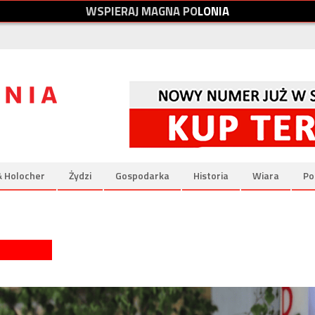
W
S
P
I
E
R
A
J
M
A
G
N
A
P
O
L
O
N
I
A
& Holocher
Żydzi
Gospodarka
Historia
Wiara
Po