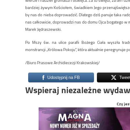
wierze i nadziei gromadzi i uświęca. Za to święto, za ten d
bardziej żywym Kościołem, świadkiem Jego przenajświętsze
by nas do nieba doprowadzić. Dlatego dziś panuje taka radoś
nas całkowicie, doprowadzi nas do domu Ojca bogatego w mi
Marek Jędraszewski.
Po Mszy św. na ulice parafii Bożego Ciała wyszła tra
monstrancji „Królowa Pokoju”, która aktualnie peregrynuje p
/Biuro Prasowe Archidiecezji Krakowskiej/
Udostępnij na FB
Twee
Wspieraj niezależne wydaw
Czy jes