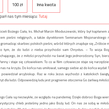
100 zł
Inna kwota
parł nas tym miesiącu:
Tutaj
zcicieli Bożego Ciała, ks. Michał Marcin Mioduszewski, który był kapłanem 
em pieśni religijnych, a także dyrektorem Seminarium Misjonarskiego 
 gromadząc skarbiec polskich pieśni, wśród których znajduje się „Zróbcie 
i o tym, że do ludzi z nieba przychodzi sam Chrystus. – To wizja Bo
chającego, że z miłości przychodzi na świat Jego jednorodzony Syn, bier
anny i staje się człowiekiem. To co w Nim człowiecze staje się narzędzi
 nas na krzyżu. Do końca nas umiłował, samego siebie aż do końca wydał. 
– powiedział arcybiskup. Raz w roku Jezus wychodzi z katolickich świąt
yt dla ludzi. Odpowiedzią ludu jest pragnienie otoczenia Go żarliwą miłości
ego Ciała są niezwykłe, ze względu na pandemię. Dzięki dobroci Boga wier
ystyczny chleb jesteśmy jedno jako Boży lud. On nas ze sobą w miłośc