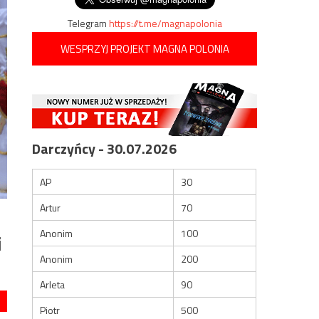
Telegram
https://t.me/magnapolonia
WESPRZYJ PROJEKT MAGNA POLONIA
Darczyńcy - 30.07.2026
AP
30
Artur
70
Anonim
100
i
Anonim
200
Arleta
90
Piotr
500