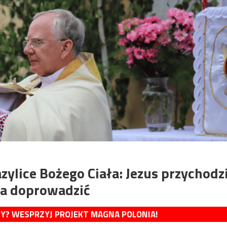
ylice Bożego Ciała: Jezus przychodz
eba doprowadzić
MY? WESPRZYJ PROJEKT MAGNA POLONIA!