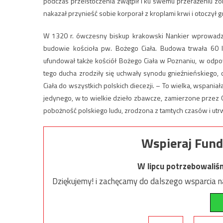
podczas przeistoczenia zwątpił i ku swemu przerażeniu zoba
nakazał przynieść sobie korporał z kroplami krwi i otoczył g
W 1320 r. ówczesny biskup krakowski Nankier wprowadził 
budowie kościoła pw. Bożego Ciała. Budowa trwała 60 lat
ufundował także kościół Bożego Ciała w Poznaniu, w odpow
tego ducha zrodziły się uchwały synodu gnieźnieńskiego,
Ciała do wszystkich polskich diecezji. – To wielka, wspania
jedynego, w to wielkie dzieło zbawcze, zamierzone przez 
pobożność polskiego ludu, zrodzona z tamtych czasów i ut
Wspieraj Fund
W lipcu potrzebowaliś
Dziękujemy! i zachęcamy do dalszego wsparcia na