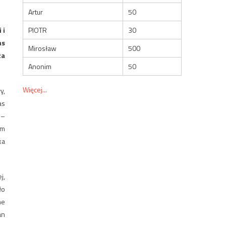
Artur
50
 i
PIOTR
30
as
Mirosław
500
za
Anonim
50
Więcej...
y,
as
 –
em
ka
j,
ło
ne
an