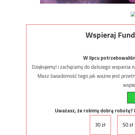
Wspieraj Fund
W lipcu potrzebowaliś
Dziękujemy! i zachęcamy do dalszego wsparcia na
Masz świadomość tego jak ważne jest przetrw
wspie
Uważasz, że robimy dobrą robotę? Ni
30 zł
50 zł