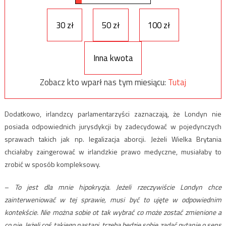
30 zł
50 zł
100 zł
Inna kwota
Zobacz kto wparł nas tym miesiącu:
Tutaj
Dodatkowo, irlandzcy parlamentarzyści zaznaczają, że Londyn nie
posiada odpowiednich jurysdykcji by zadecydować w pojedynczych
sprawach takich jak np. legalizacja aborcji. Jeżeli Wielka Brytania
chciałaby zaingerować w irlandzkie prawo medyczne, musiałaby to
zrobić w sposób kompleksowy.
–
To jest dla mnie hipokryzja. Jeżeli rzeczywiście Londyn chce
zainterweniować w tej sprawie, musi być to ujęte w odpowiednim
kontekście. Nie można sobie ot tak wybrać co może zostać zmienione a
co nie. Jeżeli coś takiego nastąpi, trzeba będzie sobie zadać pytanie o sens