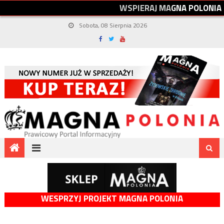
W
S
P
I
E
R
A
J
M
A
G
N
A
P
O
L
O
N
I
A
Sobota, 08 Sierpnia 2026
WESPRZYJ PROJEKT MAGNA POLONIA