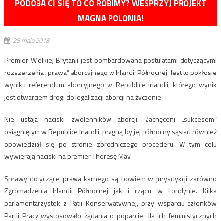
PODOBA CI SIĘ TO CO ROBIMY? WESPRZYJ PROJEKT
MAGNA POLONIA!
28 maja 2018
Premier Wielkiej Brytanii jest bombardowana postulatami dotyczącymi
rozszerzenia „prawa” aborcyjnego w Irlandii Północnej. Jest to pokłosie
wyniku referendum aborcyjnego w Republice Irlandii, którego wynik
jest otwarciem drogi do legalizacji aborcji na życzenie.
Nie ustają naciski zwolenników aborcji. Zachęceni „sukcesem”
osiągniętym w Republice Irlandii, pragną by jej północny sąsiad również
opowiedział się po stronie zbrodniczego procederu. W tym celu
wywierają naciski na premier Theresę May.
Sprawy dotyczące prawa karnego są bowiem w jurysdykcji zarówno
Zgromadzenia Irlandii Północnej jak i rządu w Londynie. Kilka
parlamentarzystek z Patii Konserwatywnej, przy wsparciu członków
Partii Pracy wystosowało żądania o poparcie dla ich feministycznych