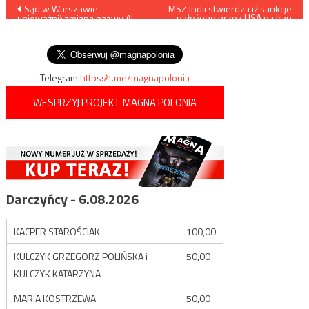
Nawigacja
Sąd w Warszawie
MSZ Indii stwierdza iż sankcje
nałożone przez USA na Iran
unieważnił zmianę nazwy Al.
nie wpłyną na ich relacje z tym
wpisu
Armii Ludowej na ulicę Lecha
krajem
Kaczyńskiego
Telegram
https://t.me/magnapolonia
WESPRZYJ PROJEKT MAGNA POLONIA
Darczyńcy - 6.08.2026
KACPER STAROŚCIAK
100,00
KULCZYK GRZEGORZ POLIŃSKA i
50,00
KULCZYK KATARZYNA
MARIA KOSTRZEWA
50,00