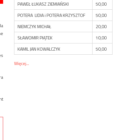
PAWEŁ ŁUKASZ ZIEMIAŃSKI
50,00
POTERA LIDIA i POTERA KRZYSZTOF
50,00
la
NIEMCZYK MICHAŁ
20,00
me
SŁAWOMIR PIĄTEK
10,00
KAMIL JAN KOWALCZYK
50,00
es
Więcej...
ra
nt