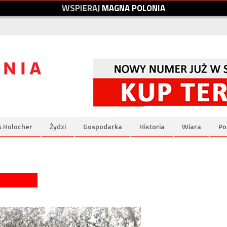
W
S
P
I
E
R
A
J
M
A
G
N
A
P
O
L
O
N
I
A
& Holocher
Żydzi
Gospodarka
Historia
Wiara
Po