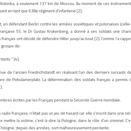
de Kubinka, à seulement 137 km de Moscou. Au moment de ces événement
sant en tant que 638e régiment d’infanterie [2].
out, en défendant Berlin contre les armées soviétiques et polonaises (celle-
 française SS, le Dr Gustav Krukenberg, a donné à ses soldats une chan
 français ont décidé de défendre Hitler jusqu’au bout [2]. Comme l’a rappe
un groupe de:
ants ” [4].
enue de l’ancien Friedrichstandt en réalisant l’un des derniers sursauts d
 gare de Potsdamerplatz. La détermination des soldats français a permis 
].
mbres écrites par les Français pendant la Seconde Guerre mondiale.
radio française, n’était pas un jeu de hasard car elle s’inscrit dans une sér
ettre la victime, c’est-à-dire la Pologne, dans le rôle d’un criminel. C’e
la Pologne, depuis des années, sort malheureusement perdante.