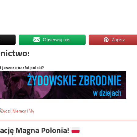
t
Obserwuj nas
Zapisz
nictwo:
t jeszcze naród polski?
ację Magna Polonia!