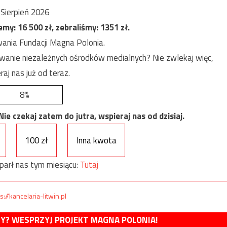
Sierpień 2026
jemy:
16 500
zł, zebraliśmy:
1351
zł.
ania Fundacji Magna Polonia.
anie niezależnych ośrodków medialnych? Nie zwlekaj więc,
raj nas już od teraz.
8%
e czekaj zatem do jutra, wspieraj nas od dzisiaj.
100 zł
Inna kwota
parł nas tym miesiącu:
Tutaj
s://kancelaria-litwin.pl
MY? WESPRZYJ PROJEKT MAGNA POLONIA!