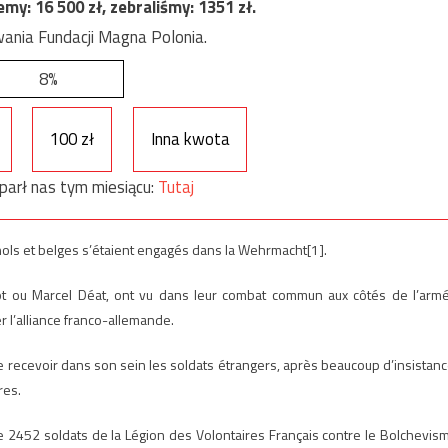
jemy:
16 500
zł, zebraliśmy:
1351
zł.
ania Fundacji Magna Polonia.
8%
100 zł
Inna kwota
parł nas tym miesiącu:
Tutaj
gnols et belges s’étaient engagés dans la Wehrmacht[1].
riot ou Marcel Déat, ont vu dans leur combat commun aux côtés de l’arm
 l’alliance franco-allemande.
de recevoir dans son sein les soldats étrangers, après beaucoup d’insistanc
res.
 2452 soldats de la Légion des Volontaires Français contre le Bolchevis