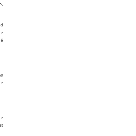
s,
ci
ce
lé
es
de
ie
st