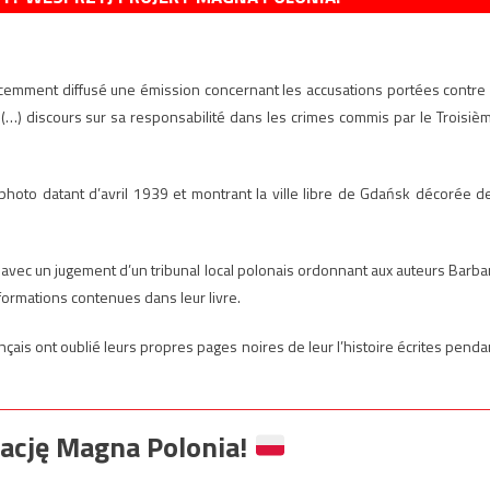
récemment diffusé une émission concernant les accusations portées contre 
 (…) discours sur sa responsabilité dans les crimes commis par le Troisiè
 photo datant d’avril 1939 et montrant la ville libre de Gdańsk décorée d
 avec un jugement d’un tribunal local polonais ordonnant aux auteurs Barba
formations contenues dans leur livre.
nçais ont oublié leurs propres pages noires de leur l’histoire écrites penda
ację Magna Polonia!