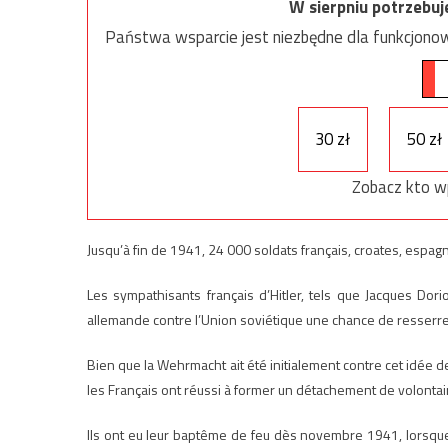
W sierpniu potrzebu
Państwa wsparcie jest niezbędne dla funkcjonow
30 zł
50 zł
Zobacz kto w
Jusqu’à fin de 1941, 24 000 soldats français, croates, espa
Les sympathisants français d’Hitler, tels que Jacques Do
allemande contre l’Union soviétique une chance de resserrer
Bien que la Wehrmacht ait été initialement contre cet idée 
les Français ont réussi à former un détachement de volontai
Ils ont eu leur baptême de feu dès novembre 1941, lorsque