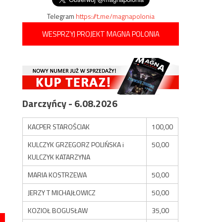
Telegram
https://t.me/magnapolonia
WESPRZYJ PROJEKT MAGNA POLONIA
Darczyńcy - 6.08.2026
KACPER STAROŚCIAK
100,00
KULCZYK GRZEGORZ POLIŃSKA i
50,00
KULCZYK KATARZYNA
MARIA KOSTRZEWA
50,00
JERZY T MICHAJŁOWICZ
50,00
KOZIOŁ BOGUSŁAW
35,00