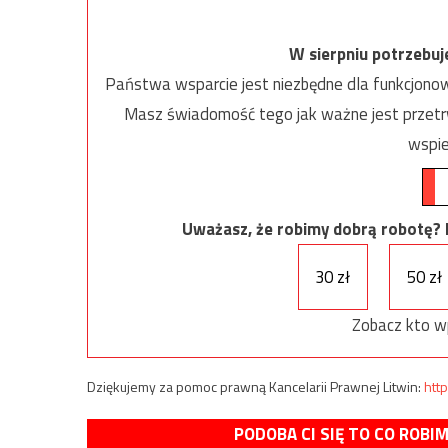
W sierpniu potrzebu
Państwa wsparcie jest niezbędne dla funkcjonow
Masz świadomość tego jak ważne jest przetrw
wspie
Uważasz, że robimy dobrą robotę? Ni
30 zł
50 zł
Zobacz kto w
Dziękujemy za pomoc prawną Kancelarii Prawnej Litwin:
http
PODOBA CI SIĘ TO CO ROBI