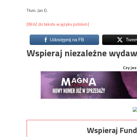
Tłum. Jan D.
[Wróć do tekstu w języku polskim]
Udostępnij na FB
Twee
Wspieraj niezależne wydaw
Czy jes
Wspieraj Fund