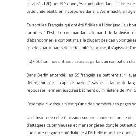
(ci-après LVF) ont été envoyés combattre dans l’isthme 
cette unité était bien incorporée dans la Wehrmacht, en agis
Ce sont les Français qui ont été fidèles à Hitler jusqu’au b
formées à l’Est). Le commandant allemand de la division
d’abandonner le combat, mais la plupart des ces volontaires
l’un des participants de cette unité française, il s’agissait d’
(…) 450 hommes enthousiastes et partant au combat en chant
Dans Berlin encerclé, les SS français se battirent sur l’av
défenseurs de la capitale nazie, à savoir l’attaque de la
repousser l’ennemi jusqu’au bâtiment du ministère de l’Air [5
L’exemple ci-dessus n’est qu’une des nombreuses pages so
La diffusion de cette émission sur une chaine nationale de la 
d’attaques calomnieuses et mensongères dont le but est de m
une sorte de guerre médiatique à l’échelle mondiale dont 