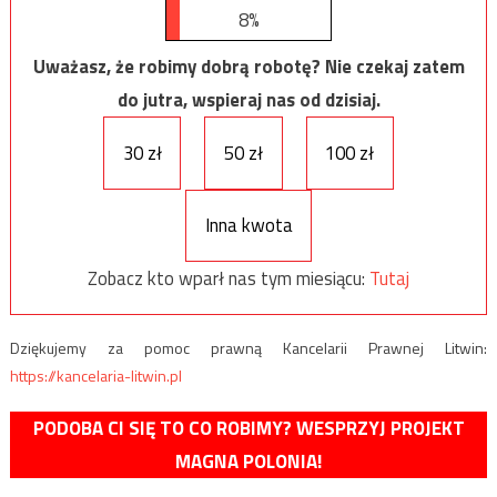
8%
Uważasz, że robimy dobrą robotę? Nie czekaj zatem
do jutra, wspieraj nas od dzisiaj.
30 zł
50 zł
100 zł
Inna kwota
Zobacz kto wparł nas tym miesiącu:
Tutaj
Dziękujemy za pomoc prawną Kancelarii Prawnej Litwin:
https://kancelaria-litwin.pl
PODOBA CI SIĘ TO CO ROBIMY? WESPRZYJ PROJEKT
MAGNA POLONIA!