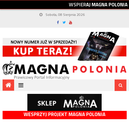
W
S
P
I
E
R
A
J
M
A
G
N
A
P
O
L
O
N
I
A
Sobota, 08 Sierpnia 2026
WESPRZYJ PROJEKT MAGNA POLONIA