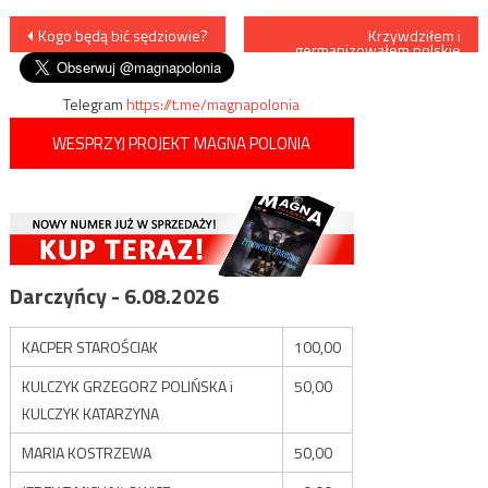
Nawigacja
Kogo będą bić sędziowie?
Krzywdziłem i
germanizowałem polskie
dzieci dla łatwych pieniędzy
wpisu
Telegram
https://t.me/magnapolonia
WESPRZYJ PROJEKT MAGNA POLONIA
Darczyńcy - 6.08.2026
KACPER STAROŚCIAK
100,00
KULCZYK GRZEGORZ POLIŃSKA i
50,00
KULCZYK KATARZYNA
MARIA KOSTRZEWA
50,00