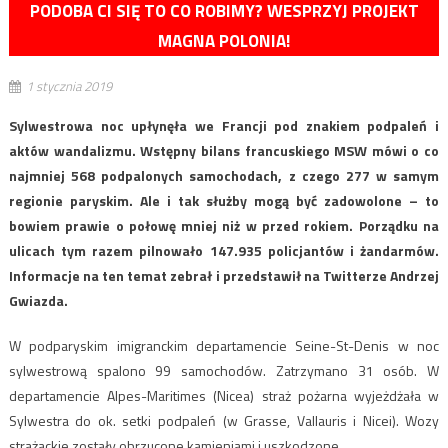
PODOBA CI SIĘ TO CO ROBIMY? WESPRZYJ PROJEKT
MAGNA POLONIA!
1 stycznia 2019
Sylwestrowa noc upłynęła we Francji pod znakiem podpaleń i
aktów wandalizmu. Wstępny bilans francuskiego MSW mówi o co
najmniej 568 podpalonych samochodach, z czego 277 w samym
regionie paryskim. Ale i tak służby mogą być zadowolone – to
bowiem prawie o połowę mniej niż w przed rokiem. Porządku na
ulicach tym razem pilnowało 147.935 policjantów i żandarmów.
Informacje na ten temat zebrał i przedstawił na Twitterze Andrzej
Gwiazda.
W podparyskim imigranckim departamencie Seine-St-Denis w noc
sylwestrową spalono 99 samochodów. Zatrzymano 31 osób. W
departamencie Alpes-Maritimes (Nicea) straż pożarna wyjeżdżała w
Sylwestra do ok. setki podpaleń (w Grasse, Vallauris i Nicei). Wozy
strażackie zostały obrzucone kamieniami i uszkodzone.