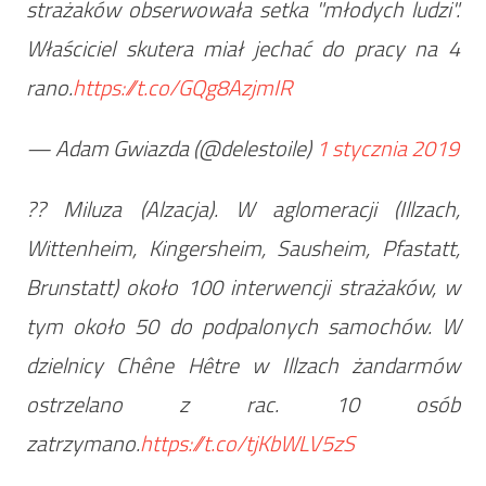
strażaków obserwowała setka "młodych ludzi".
Właściciel skutera miał jechać do pracy na 4
rano.
https://t.co/GQg8AzjmIR
— Adam Gwiazda (@delestoile)
1 stycznia 2019
?? Miluza (Alzacja). W aglomeracji (Illzach,
Wittenheim, Kingersheim, Sausheim, Pfastatt,
Brunstatt) około 100 interwencji strażaków, w
tym około 50 do podpalonych samochów. W
dzielnicy Chêne Hêtre w Illzach żandarmów
ostrzelano z rac. 10 osób
zatrzymano.
https://t.co/tjKbWLV5zS