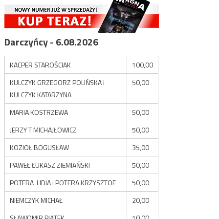
Darczyńcy - 6.08.2026
KACPER STAROŚCIAK
100,00
KULCZYK GRZEGORZ POLIŃSKA i
50,00
KULCZYK KATARZYNA
MARIA KOSTRZEWA
50,00
JERZY T MICHAJŁOWICZ
50,00
KOZIOŁ BOGUSŁAW
35,00
PAWEŁ ŁUKASZ ZIEMIAŃSKI
50,00
POTERA LIDIA i POTERA KRZYSZTOF
50,00
NIEMCZYK MICHAŁ
20,00
SŁAWOMIR PIĄTEK
10,00