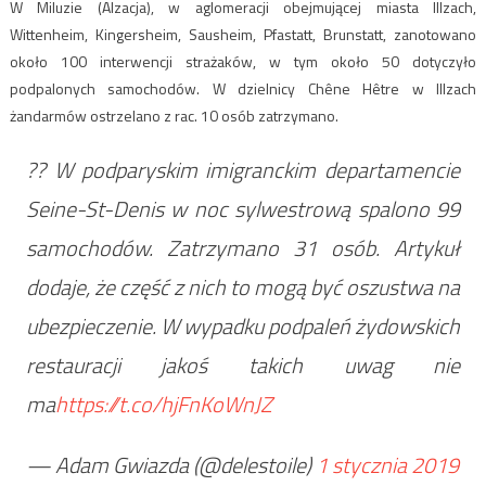
W Miluzie (Alzacja), w aglomeracji obejmującej miasta Illzach,
Wittenheim, Kingersheim, Sausheim, Pfastatt, Brunstatt, zanotowano
około 100 interwencji strażaków, w tym około 50 dotyczyło
podpalonych samochodów. W dzielnicy Chêne Hêtre w Illzach
żandarmów ostrzelano z rac. 10 osób zatrzymano.
?? W podparyskim imigranckim departamencie
Seine-St-Denis w noc sylwestrową spalono 99
samochodów. Zatrzymano 31 osób. Artykuł
dodaje, że część z nich to mogą być oszustwa na
ubezpieczenie. W wypadku podpaleń żydowskich
restauracji jakoś takich uwag nie
ma
https://t.co/hjFnKoWnJZ
— Adam Gwiazda (@delestoile)
1 stycznia 2019