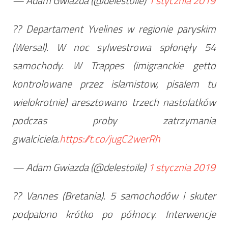
— Adam Gwiazda (@delestoile)
1 stycznia 2019
?? Departament Yvelines w regionie paryskim
(Wersal). W noc sylwestrowa spłonęły 54
samochody. W Trappes (imigranckie getto
kontrolowane przez islamistow, pisalem tu
wielokrotnie) aresztowano trzech nastolatków
podczas proby zatrzymania
gwalciciela.
https://t.co/jugC2werRh
— Adam Gwiazda (@delestoile)
1 stycznia 2019
?? Vannes (Bretania). 5 samochodów i skuter
podpalono krótko po północy. Interwencje