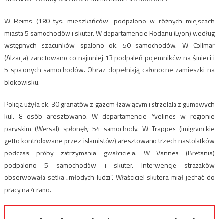
W Reims (180 tys. mieszkańców) podpalono w różnych miejscach
miasta 5 samochodów i skuter. W departamencie Rodanu (Lyon) według
wstępnych szacunków spalono ok. 50 samochodów. W Collmar
(Alzacja) zanotowano co najmniej 13 podpaleń pojemników na śmieci i
5 spalonych samochodów. Obraz dopełniają całonocne zamieszki na
blokowisku.
Policja użyła ok. 30 granatów z gazem łzawiącym i strzelala z gumowych
kul. 8 osób aresztowano. W departamencie Yvelines w regionie
paryskim (Wersal) spłonęły 54 samochody. W Trappes (imigranckie
getto kontrolowane przez islamistów) aresztowano trzech nastolatków
podczas próby zatrzymania gwałciciela. W Vannes (Bretania)
podpalono 5 samochodów i skuter. Interwencje strażaków
obserwowała setka „młodych ludzi”. Właściciel skutera miał jechać do
pracy na 4 rano.