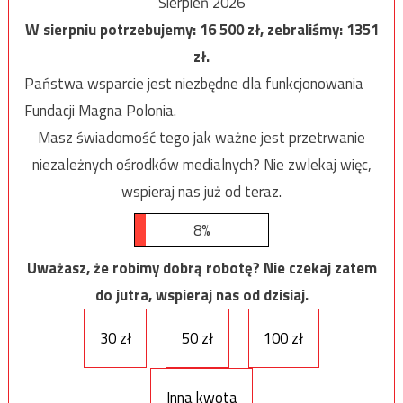
Sierpień 2026
W sierpniu potrzebujemy:
16 500
zł, zebraliśmy:
1351
zł.
Państwa wsparcie jest niezbędne dla funkcjonowania
Fundacji Magna Polonia.
Masz świadomość tego jak ważne jest przetrwanie
niezależnych ośrodków medialnych? Nie zwlekaj więc,
wspieraj nas już od teraz.
8%
Uważasz, że robimy dobrą robotę? Nie czekaj zatem
do jutra, wspieraj nas od dzisiaj.
30 zł
50 zł
100 zł
Inna kwota