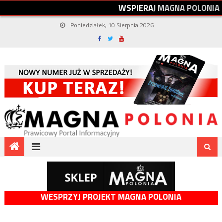
W
S
P
I
E
R
A
J
M
A
G
N
A
P
O
L
O
N
I
A
Poniedziałek, 10 Sierpnia 2026
WESPRZYJ PROJEKT MAGNA POLONIA