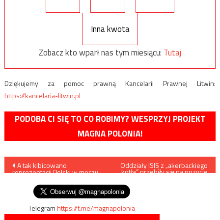
Inna kwota
Zobacz kto wparł nas tym miesiącu:
Tutaj
Dziękujemy za pomoc prawną Kancelarii Prawnej Litwin:
https://kancelaria-litwin.pl
PODOBA CI SIĘ TO CO ROBIMY? WESPRZYJ PROJEKT
MAGNA POLONIA!
Nawigacja
A tak kibicowano
Oddziały ISIS z „akerbackiego
kotła” przebiły się na pozycje
reprezentacji Polski w meczu
Hajat Tahrir asz-Szam
wpisu
z Czarnogórą na Zaolziu
Telegram
https://t.me/magnapolonia