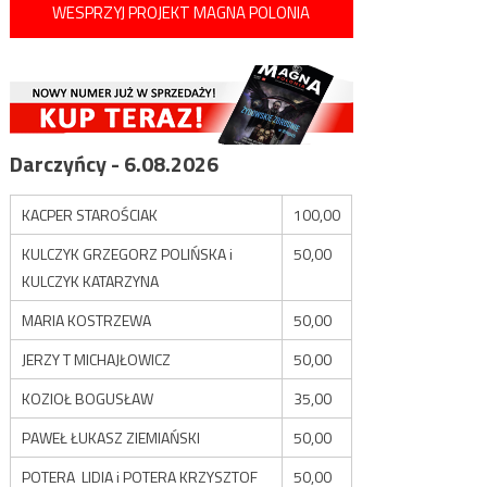
WESPRZYJ PROJEKT MAGNA POLONIA
Darczyńcy - 6.08.2026
KACPER STAROŚCIAK
100,00
KULCZYK GRZEGORZ POLIŃSKA i
50,00
KULCZYK KATARZYNA
MARIA KOSTRZEWA
50,00
JERZY T MICHAJŁOWICZ
50,00
KOZIOŁ BOGUSŁAW
35,00
PAWEŁ ŁUKASZ ZIEMIAŃSKI
50,00
POTERA LIDIA i POTERA KRZYSZTOF
50,00