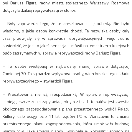
był Dariusz Figura, radny miasta stołecznego Warszawy. Rozmowa
dotyczyła dzikiej reprywatyzacji w stolicy.
– Były zapowiedzi tego, że te aresztowania się odbędą. Nie było
wiadomo, o jakie osoby konkretnie chodzi. Te nazwiska osoby cały
czas przewijały się w sprawach reprywatyzacyjnych, więc trudno
stwierdzić, że jest to jakaś sensacja – mówił na temat trzech kolejnych
osób zatrzymanych w sprawie reprywatyzacji radny Dariusz Figura.
– Te osoby występują w najbardziej znanej sprawie dotyczącej
Chmielnej 70. To są bardzo wpływowe osoby, wierchuszka tego układu
reprywatyzacyjnego – stwierdził Figura.
– Aresztowania nie są niespodzianką. W sprawie reprywatyzacji
istnieją jeszcze znaki zapytania. Jednym z takich tematów jest kwestia
okolicznego zagospodarowania planu przestrzennego wokół Pałacu
Kultury. Całe osiągniecie 11 lat rządów PO w Warszawie to zmiana
przestrzennego planu zagospodarowania, która umożliwiła budowę
wieżowców. Taka zmiana planów wpłynęła w kolosalny sposób na