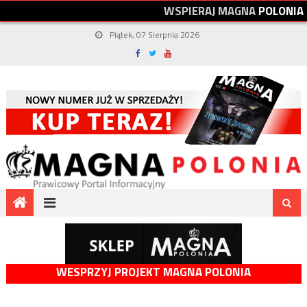
W
S
P
I
E
R
A
J
M
A
G
N
A
P
O
L
O
N
I
A
Piątek, 07 Sierpnia 2026
WESPRZYJ PROJEKT MAGNA POLONIA