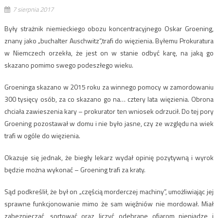
7 sierpnia 2017
Były strażnik niemieckiego obozu koncentracyjnego Oskar Groening,
znany jako „buchalter Auschwitz”,trafi do więzienia. Byłemu Prokuratura
w Niemczech orzekła, że jest on w stanie odbyć karę, na jaką go
skazano pomimo swego podeszłego wieku.
Groeninga skazano w 2015 roku za winnego pomocy w zamordowaniu
300 tysięcy osób, za co skazano go na… cztery lata więzienia. Obrona
chciała zawieszenia kary – prokurator ten wniosek odrzucił. Do tej pory
Groening pozostawał w domu i nie było jasne, czy ze względu na wiek
trafi w ogóle do więzienia.
Okazuje się jednak, że biegły lekarz wydał opinię pozytywną i wyrok
będzie można wykonać – Groening trafi za kraty.
Sąd podkreślił, że był on „częścią morderczej machiny”, umożliwiając jej
sprawne funkcjonowanie mimo że sam więźniów nie mordował. Miał
zabezpieczać, sortować oraz liczyć odebrane ofiarom pieniądze i