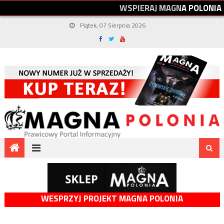
W
S
P
I
E
R
A
J
M
A
G
N
A
P
O
L
O
N
I
A
Piątek, 07 Sierpnia 2026
WESPRZYJ PROJEKT MAGNA POLONIA