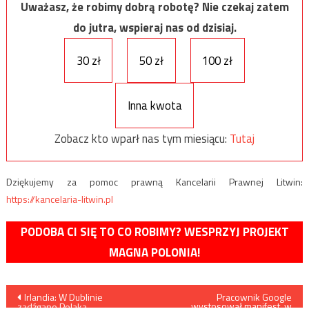
Uważasz, że robimy dobrą robotę? Nie czekaj zatem
do jutra, wspieraj nas od dzisiaj.
30 zł
50 zł
100 zł
Inna kwota
Zobacz kto wparł nas tym miesiącu:
Tutaj
Dziękujemy za pomoc prawną Kancelarii Prawnej Litwin:
https://kancelaria-litwin.pl
PODOBA CI SIĘ TO CO ROBIMY? WESPRZYJ PROJEKT
MAGNA POLONIA!
Nawigacja
Irlandia: W Dublinie
Pracownik Google
wystosował manifest, w
zadźgano Polaka