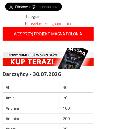
którym zarzuca firmie
wpisu
dyskryminacje osób o
konserwatywnych
poglądach
Telegram
https://t.me/magnapolonia
WESPRZYJ PROJEKT MAGNA POLONIA
Darczyńcy - 30.07.2026
AP
30
Artur
70
Anonim
100
Anonim
200
Arleta
90