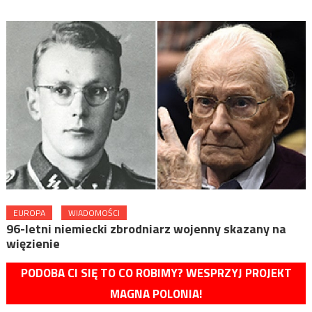
EUROPA
WIADOMOŚCI
96-letni niemiecki zbrodniarz wojenny skazany na
więzienie
PODOBA CI SIĘ TO CO ROBIMY? WESPRZYJ PROJEKT
MAGNA POLONIA!