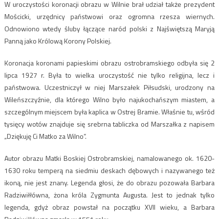
W uroczystości koronacji obrazu w Wilnie brał udział także prezydent
Mościcki, urzędnicy państwowi oraz ogromna rzesza wiernych.
Odnowiono wtedy śluby łączące naród polski z Najświętszą Maryją
Panną jako Królową Korony Polskiej.
Koronacja koronami papieskimi obrazu ostrobramskiego odbyła się 2
lipca 1927 r. Była to wielka uroczystość nie tylko religijna, lecz i
państwowa. Uczestniczył w niej Marszałek Piłsudski, urodzony na
Wileńszczyźnie, dla którego Wilno było najukochańszym miastem, a
szczególnym miejscem była kaplica w Ostrej Bramie. Właśnie tu, wśród
tysięcy wotów znajduje się srebrna tabliczka od Marszałka z napisem
„Dziękuję Ci Matko za Wilno”.
Autor obrazu Matki Boskiej Ostrobramskiej, namalowanego ok. 1620-
1630 roku temperą na siedmiu deskach dębowych i nazywanego też
ikoną, nie jest znany. Legenda głosi, że do obrazu pozowała Barbara
Radziwiłłówna, żona króla Zygmunta Augusta. Jest to jednak tylko
legenda, gdyż obraz powstał na początku XVII wieku, a Barbara