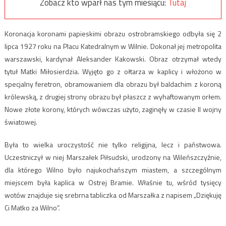
Zobacz kto wparł nas tym miesiącu:
Tutaj
Koronacja koronami papieskimi obrazu ostrobramskiego odbyła się 2
lipca 1927 roku na Placu Katedralnym w Wilnie. Dokonał jej metropolita
warszawski, kardynał Aleksander Kakowski. Obraz otrzymał wtedy
tytuł Matki Miłosierdzia. Wyjęto go z ołtarza w kaplicy i włożono w
specjalny feretron, obramowaniem dla obrazu był baldachim z koroną
królewską, z drugiej strony obrazu był płaszcz z wyhaftowanym orłem.
Nowe złote korony, których wówczas użyto, zaginęły w czasie II wojny
światowej.
Była to wielka uroczystość nie tylko religijna, lecz i państwowa.
Uczestniczył w niej Marszałek Piłsudski, urodzony na Wileńszczyźnie,
dla którego Wilno było najukochańszym miastem, a szczególnym
miejscem była kaplica w Ostrej Bramie. Właśnie tu, wśród tysięcy
wotów znajduje się srebrna tabliczka od Marszałka z napisem „Dziękuję
Ci Matko za Wilno”.