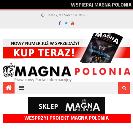
W
S
P
I
E
R
A
J
M
A
G
N
A
P
O
L
O
N
I
A
Piątek, 07 Sierpnia 2026
WESPRZYJ PROJEKT MAGNA POLONIA