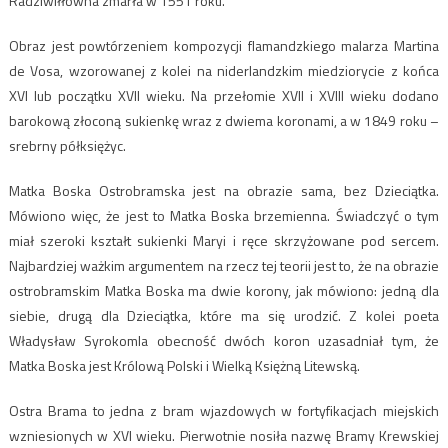
Radziwiłłówna zmarła w 1551 roku.
Obraz jest powtórzeniem kompozycji flamandzkiego malarza Martina
de Vosa, wzorowanej z kolei na niderlandzkim miedziorycie z końca
XVI lub początku XVII wieku. Na przełomie XVII i XVIII wieku dodano
barokową złoconą sukienkę wraz z dwiema koronami, a w 1849 roku –
srebrny półksiężyc.
Matka Boska Ostrobramska jest na obrazie sama, bez Dzieciątka.
Mówiono więc, że jest to Matka Boska brzemienna. Świadczyć o tym
miał szeroki kształt sukienki Maryi i ręce skrzyżowane pod sercem.
Najbardziej ważkim argumentem na rzecz tej teorii jest to, że na obrazie
ostrobramskim Matka Boska ma dwie korony, jak mówiono: jedną dla
siebie, drugą dla Dzieciątka, które ma się urodzić. Z kolei poeta
Władysław Syrokomla obecność dwóch koron uzasadniał tym, że
Matka Boska jest Królową Polski i Wielką Księżną Litewską.
Ostra Brama to jedna z bram wjazdowych w fortyfikacjach miejskich
wzniesionych w XVI wieku. Pierwotnie nosiła nazwę Bramy Krewskiej