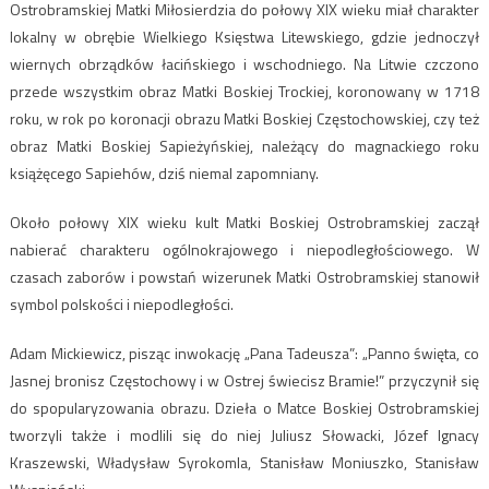
Ostrobramskiej Matki Miłosierdzia do połowy XIX wieku miał charakter
lokalny w obrębie Wielkiego Księstwa Litewskiego, gdzie jednoczył
wiernych obrządków łacińskiego i wschodniego. Na Litwie czczono
przede wszystkim obraz Matki Boskiej Trockiej, koronowany w 1718
roku, w rok po koronacji obrazu Matki Boskiej Częstochowskiej, czy też
obraz Matki Boskiej Sapieżyńskiej, należący do magnackiego roku
książęcego Sapiehów, dziś niemal zapomniany.
Około połowy XIX wieku kult Matki Boskiej Ostrobramskiej zaczął
nabierać charakteru ogólnokrajowego i niepodległościowego. W
czasach zaborów i powstań wizerunek Matki Ostrobramskiej stanowił
symbol polskości i niepodległości.
Adam Mickiewicz, pisząc inwokację „Pana Tadeusza”: „Panno święta, co
Jasnej bronisz Częstochowy i w Ostrej świecisz Bramie!” przyczynił się
do spopularyzowania obrazu. Dzieła o Matce Boskiej Ostrobramskiej
tworzyli także i modlili się do niej Juliusz Słowacki, Józef Ignacy
Kraszewski, Władysław Syrokomla, Stanisław Moniuszko, Stanisław