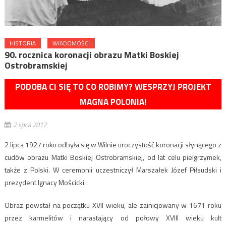
HISTORIA
WIADOMOŚCI
90. rocznica koronacji obrazu Matki Boskiej
Ostrobramskiej
PODOBA CI SIĘ TO CO ROBIMY? WESPRZYJ PROJEKT
MAGNA POLONIA!
2 lipca 2017
2 lipca 1927 roku odbyła się w Wilnie uroczystość koronacji słynącego z
cudów obrazu Matki Boskiej Ostrobramskiej, od lat celu pielgrzymek,
także z Polski. W ceremonii uczestniczył Marszałek Józef Piłsudski i
prezydent Ignacy Mościcki.
Obraz powstał na początku XVII wieku, ale zainicjowany w 1671 roku
przez karmelitów i narastający od połowy XVIII wieku kult