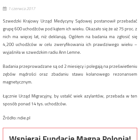
1 czerwca 2017
Szwedzki Krajowy Urząd Medycyny Sądowej postanowił przebadać
grupę 600 uchodźców pod kątem ich wieku. Okazało się że aż 75 proc. z
nich ma więcej lat, niż deklarują. Ogółem na badania ma zgłosić się
4,200 uchodźców w celu zweryfikowania ich prawdziwego wieku –
wyjaśniła w szwedzkim radiu Ann Lemne.
Badania przeprowadzane są od 2 miesięcy i polegają na prześwietleniu
zębów mądrości oraz zbadaniu stawu kolanowego rezonansem
magnetycznym.
Łącznie Urząd Migracyjny, by ustalić wiek azylantów, przebada w ten
sposób ponad 14 tys. uchodźców.
Źródło: ndie.pl
Wspieraj Fundację Magna Polonia!