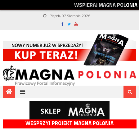
W
S
P
I
E
R
A
J
M
A
G
N
A
P
O
L
O
N
I
A
Piątek, 07 Sierpnia 2026
WESPRZYJ PROJEKT MAGNA POLONIA