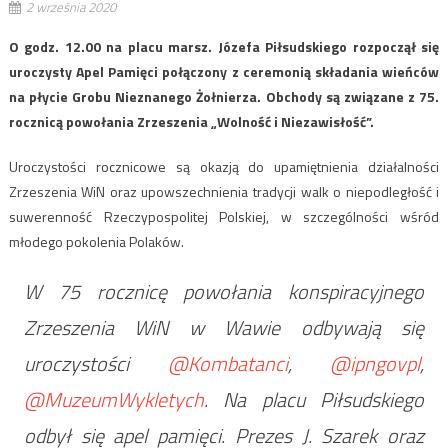
2 września 2020
O godz. 12.00 na placu marsz. Józefa Piłsudskiego rozpoczął się
uroczysty Apel Pamięci połączony z ceremonią składania wieńców
na płycie Grobu Nieznanego Żołnierza. Obchody są związane z 75.
rocznicą powołania Zrzeszenia „Wolność i Niezawisłość”.
Uroczystości rocznicowe są okazją do upamiętnienia działalności
Zrzeszenia WiN oraz upowszechnienia tradycji walk o niepodległość i
suwerenność Rzeczypospolitej Polskiej, w szczególności wśród
młodego pokolenia Polaków.
W 75 rocznicę powołania konspiracyjnego
Zrzeszenia WiN w Wawie odbywają się
uroczystości
@Kombatanci
,
@ipngovpl
,
@MuzeumWykletych
. Na placu Piłsudskiego
odbył się apel pamięci. Prezes J. Szarek oraz