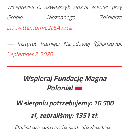
wiceprezes K. Szwagrzyk złożyli wieniec przy
Grobie Nieznanego Żołnierza
pic.twitter.com/c2a5Awixei
— Instytut Pamięci Narodowej (@ipngovpl)
September 2, 2020
Wspieraj Fundację Magna
Polonia!
W sierpniu potrzebujemy:
16 500
zł, zebraliśmy:
1351
zł.
Państwa wsparcie jest niezbędne