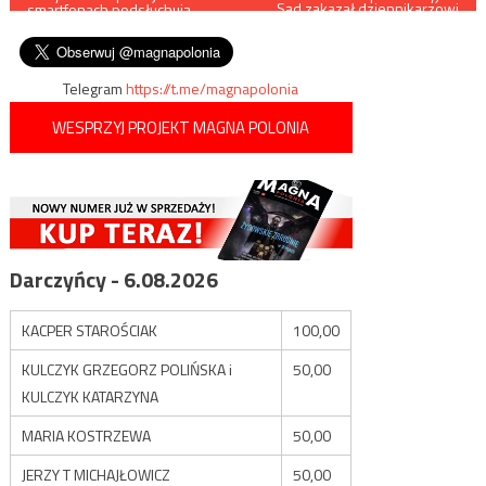
Sąd zakazał dziennikarzowi
smartfonach podsłuchują
publikowania tekstów o
wpisu
nasze rozmowy?
Zbigniewie Bońku
Telegram
https://t.me/magnapolonia
WESPRZYJ PROJEKT MAGNA POLONIA
Darczyńcy - 6.08.2026
KACPER STAROŚCIAK
100,00
KULCZYK GRZEGORZ POLIŃSKA i
50,00
KULCZYK KATARZYNA
MARIA KOSTRZEWA
50,00
JERZY T MICHAJŁOWICZ
50,00