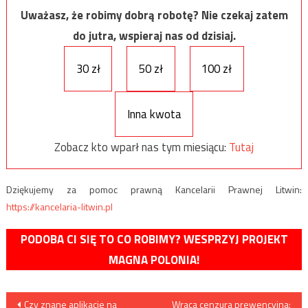
Uważasz, że robimy dobrą robotę? Nie czekaj zatem
do jutra, wspieraj nas od dzisiaj.
30 zł
50 zł
100 zł
Inna kwota
Zobacz kto wparł nas tym miesiącu:
Tutaj
Dziękujemy za pomoc prawną Kancelarii Prawnej Litwin:
https://kancelaria-litwin.pl
PODOBA CI SIĘ TO CO ROBIMY? WESPRZYJ PROJEKT
MAGNA POLONIA!
Nawigacja
Czy znane aplikacje na
Wraca cenzura prewencyjna: