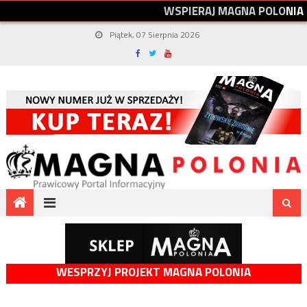
W
S
P
I
E
R
A
J
M
A
G
N
A
P
O
L
O
N
I
A
Piątek, 07 Sierpnia 2026
WESPRZYJ PROJEKT MAGNA POLONIA