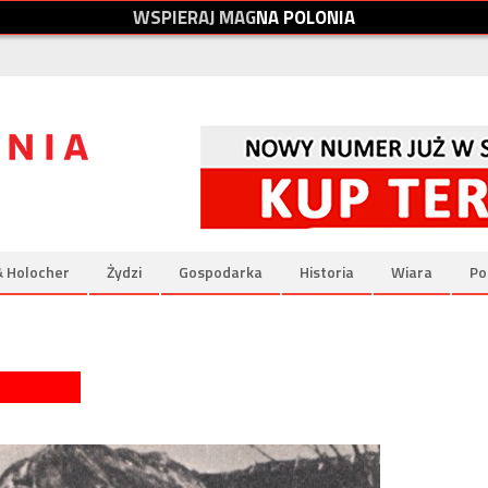
W
S
P
I
E
R
A
J
M
A
G
N
A
P
O
L
O
N
I
A
& Holocher
Żydzi
Gospodarka
Historia
Wiara
Po