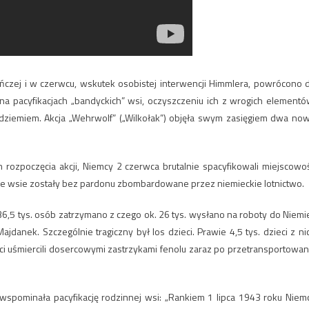
eńczej i w czerwcu, wskutek osobistej interwencji Himmlera, powrócono 
 pacyfikacjach „bandyckich” wsi, oczyszczeniu ich z wrogich elementó
ziemiem. Akcja „Wehrwolf” („Wilkołak”) objęła swym zasięgiem dwa no
 rozpoczęcia akcji, Niemcy 2 czerwca brutalnie spacyfikowali miejscowo
Inne wsie zostały bez pardonu zbombardowane przez niemieckie lotnictwo.
6,5 tys. osób zatrzymano z czego ok. 26 tys. wysłano na roboty do Niemi
danek. Szczególnie tragiczny był los dzieci. Prawie 4,5 tys. dzieci z ni
i uśmiercili dosercowymi zastrzykami fenolu zaraz po przetransportowan
 wspominała pacyfikację rodzinnej wsi: „Rankiem 1 lipca 1943 roku Niem