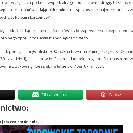
merów i wszystkich po kolei wypędzali z gospodarstw na drogę. Gestapowc
u wpadali do domów i dając kilka minut na spakowanie najpotrzebniejszy
pychając kolbami karabinów”.
 wysiedleń. Odtąd zadaniem Niemców było zapewnienie bezpieczeńst
 zbrojnego oporu podziemia niepodległościowego.
kie deportacje objęły blisko 300 polskich wsi na Zamojszczyźnie. Okupan
 tys. dzieci), co stanowiło 31 proc. ludności regionu. Na opuszczony
wnie z Bukowiny i Besarabii, a także ok. 7 tys. Ukraińców.
t
Obserwuj nas
Zapisz
nictwo:
t jeszcze naród polski?