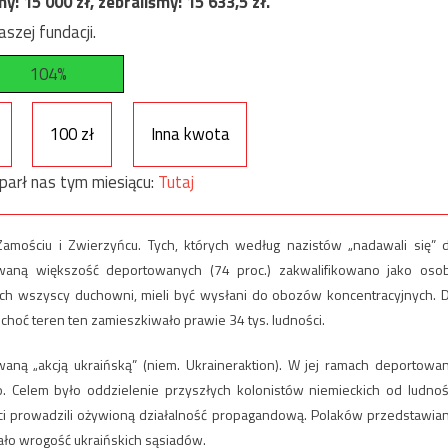
my:
15 000
zł, zebraliśmy:
15 633,5
zł.
szej fundacji.
104%
100 zł
Inna kwota
parł nas tym miesiącu:
Tutaj
ościu i Zwierzyńcu. Tych, których według nazistów „nadawali się” 
waną większość deportowanych (74 proc.) zakwalifikowano jako oso
d nich wszyscy duchowni, mieli być wysłani do obozów koncentracyjnych. 
 choć teren ten zamieszkiwało prawie 34 tys. ludności.
zwaną „akcją ukraińską” (niem. Ukraineraktion). W jej ramach deportowa
 Celem było oddzielenie przyszłych kolonistów niemieckich od ludnoś
anci prowadzili ożywioną działalność propagandową. Polaków przedstawia
ało wrogość ukraińskich sąsiadów.