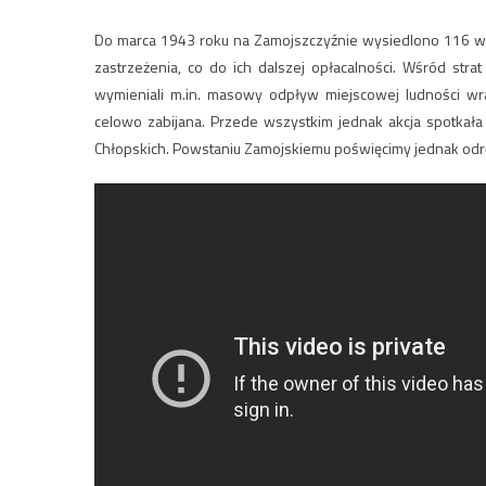
Do marca 1943 roku na Zamojszczyźnie wysiedlono 116 wsi
zastrzeżenia, co do ich dalszej opłacalności. Wśród st
wymieniali m.in. masowy odpływ miejscowej ludności w
celowo zabijana. Przede wszystkim jednak akcja spotkała 
Chłopskich. Powstaniu Zamojskiemu poświęcimy jednak odr