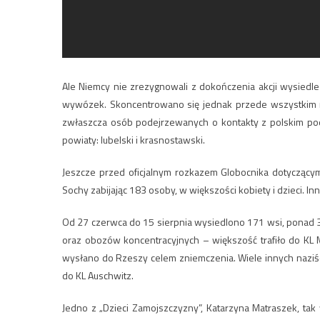
Ale Niemcy nie zrezygnowali z dokończenia akcji wysiedl
wywózek. Skoncentrowano się jednak przede wszystkim na
zwłaszcza osób podejrzewanych o kontakty z polskim pod
powiaty: lubelski i krasnostawski.
Jeszcze przed oficjalnym rozkazem Globocnika dotyczącym
Sochy zabijając 183 osoby, w większości kobiety i dzieci. 
Od 27 czerwca do 15 sierpnia wysiedlono 171 wsi, ponad 3
oraz obozów koncentracyjnych – większość trafiło do KL Maj
wysłano do Rzeszy celem zniemczenia. Wiele innych naziśc
do KL Auschwitz.
Jedno z „Dzieci Zamojszczyzny”, Katarzyna Matraszek, tak