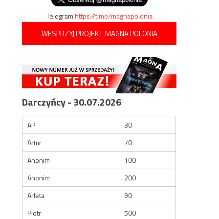
Telegram
https://t.me/magnapolonia
WESPRZYJ PROJEKT MAGNA POLONIA
Darczyńcy - 30.07.2026
AP
30
Artur
70
Anonim
100
Anonim
200
Arleta
90
Piotr
500