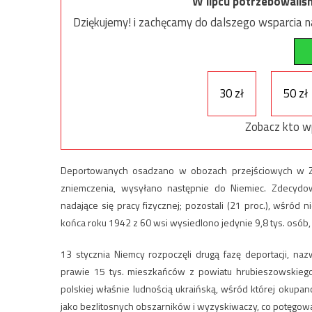
W lipcu potrzebowaliś
Dziękujemy! i zachęcamy do dalszego wsparcia na
30 zł
50 zł
Zobacz kto w
Deportowanych osadzano w obozach przejściowych w Zam
zniemczenia, wysyłano następnie do Niemiec. Zdecydo
nadające się pracy fizycznej; pozostali (21 proc.), wśró
końca roku 1942 z 60 wsi wysiedlono jedynie 9,8 tys. osób,
13 stycznia Niemcy rozpoczęli drugą fazę deportacji, na
prawie 15 tys. mieszkańców z powiatu hrubieszowskiego.
polskiej właśnie ludnością ukraińską, wśród której okup
jako bezlitosnych obszarników i wyzyskiwaczy, co potęgow