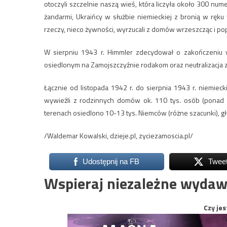
otoczyli szczelnie naszą wieś, która liczyła około 300 nu
żandarmi, Ukraińcy w służbie niemieckiej z bronią w ręk
rzeczy, nieco żywności, wyrzucali z domów wrzeszcząc i po
W sierpniu 1943 r. Himmler zdecydował o zakończeniu
osiedlonym na Zamojszczyźnie rodakom oraz neutralizacja
Łącznie od listopada 1942 r. do sierpnia 1943 r. niemiec
wywieźli z rodzinnych domów ok. 110 tys. osób (ponad 30
terenach osiedlono 10-13 tys. Niemców (różne szacunki), głó
/Waldemar Kowalski, dzieje.pl, zyciezamoscia.pl/
Udostępnij na FB
Twee
Wspieraj niezależne wydaw
Czy jes