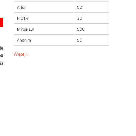
Artur
50
PIOTR
30
Mirosław
500
Anonim
50
ję
Więcej...
00
ci