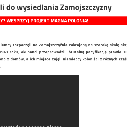
li do wysiedlania Zamojszczyzny
MY? WESPRZYJ PROJEKT MAGNA POLONIA!
Niemcy rozpoczęli na Zamojszczyźnie zakrojoną na szeroką skalę akc
 1943 roku, okupanci przeprowadzili brutalną pacyfikację prawie 3
no z domów, a ich miejsce zajęli niemieccy koloniści z różnych częś
.