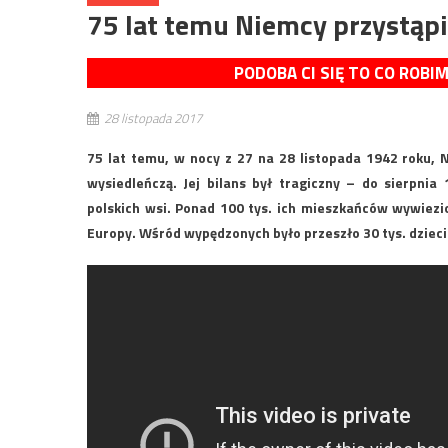
75 lat temu Niemcy przystąpi
PODOBA CI SIĘ TO CO ROBI
28 listopada 2017
75 lat temu, w nocy z 27 na 28 listopada 1942 roku, 
wysiedleńczą. Jej bilans był tragiczny – do sierpnia
polskich wsi. Ponad 100 tys. ich mieszkańców wywiezio
Europy. Wśród wypędzonych było przeszło 30 tys. dzieci