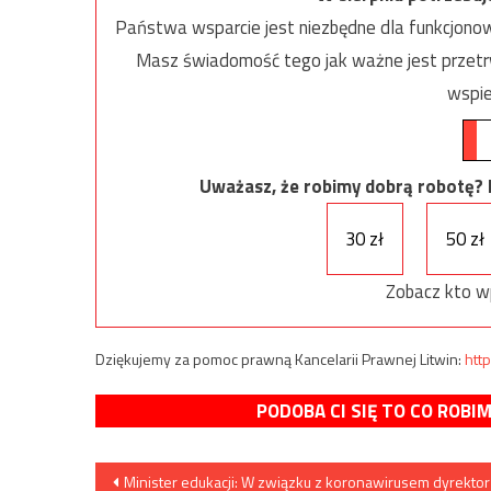
Państwa wsparcie jest niezbędne dla funkcjonow
Masz świadomość tego jak ważne jest przetrw
wspie
Uważasz, że robimy dobrą robotę? Ni
30 zł
50 zł
Zobacz kto w
Dziękujemy za pomoc prawną Kancelarii Prawnej Litwin:
http
PODOBA CI SIĘ TO CO ROBI
Nawigacja
Minister edukacji: W związku z koronawirusem dyrektor