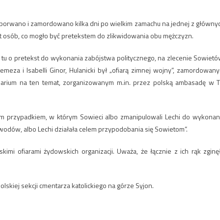
rwano i zamordowano kilka dni po wielkim zamachu na jednej z główny
set osób, co mogło być pretekstem do zlikwidowania obu mężczyzn.
 tu o pretekst do wykonania zabójstwa politycznego, na zlecenie Sowietó
meza i Isabelli Ginor, Hulanicki był „ofiarą zimnej wojny”, zamordowan
arium na ten temat, zorganizowanym m.in. przez polską ambasadę w T
znym przypadkiem, w którym Sowieci albo zmanipulowali Lechi do wykonan
wodów, albo Lechi działała celem przypodobania się Sowietom”.
kimi ofiarami żydowskich organizacji. Uważa, że łącznie z ich rąk zginę
olskiej sekcji cmentarza katolickiego na górze Syjon.