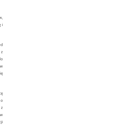
w,
 i
ed
 z
do
ów
ię
cę
 o
 z
 w
ji