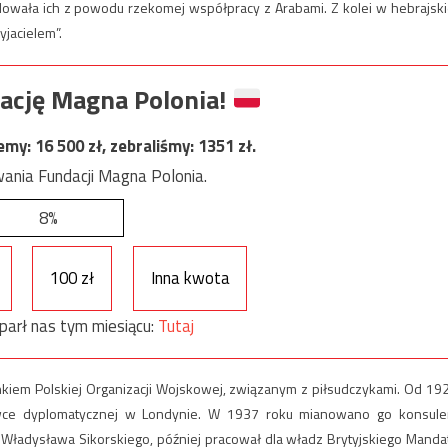
rdowała ich z powodu rzekomej współpracy z Arabami. Z kolei w hebrajski
yjacielem”.
ację Magna Polonia!
jemy:
16 500
zł, zebraliśmy:
1351
zł.
ania Fundacji Magna Polonia.
8%
100 zł
Inna kwota
parł nas tym miesiącu:
Tutaj
nkiem Polskiej Organizacji Wojskowej, związanym z piłsudczykami. Od 19
wce dyplomatycznej w Londynie. W 1937 roku mianowano go konsul
 Władysława Sikorskiego, później pracował dla władz Brytyjskiego Manda