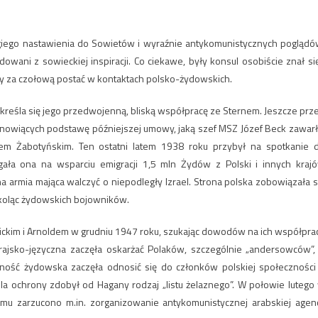
rogiego nastawienia do Sowietów i wyraźnie antykomunistycznych poglądó
owani z sowieckiej inspiracji. Co ciekawe, były konsul osobiście znał się
ny za czołową postać w kontaktach polsko-żydowskich.
kreśla się jego przedwojenną, bliską współpracę ze Sternem. Jeszcze prz
nowiących podstawę późniejszej umowy, jaką szef MSZ Józef Beck zawarł
wem Żabotyńskim. Ten ostatni latem 1938 roku przybył na spotkanie 
ała ona na wsparciu emigracji 1,5 mln Żydów z Polski i innych kraj
 armia mająca walczyć o niepodległy Izrael. Strona polska zobowiązała s
zkoląc żydowskich bojowników.
nickim i Arnoldem w grudniu 1947 roku, szukając dowodów na ich współpra
ajsko-języczna zaczęła oskarżać Polaków, szczególnie „andersowców”,
ność żydowska zaczęła odnosić się do członków polskiej społeczności
dla ochrony zdobył od Hagany rodzaj „listu żelaznego”. W połowie lutego
mu zarzucono m.in. zorganizowanie antykomunistycznej arabskiej agenc