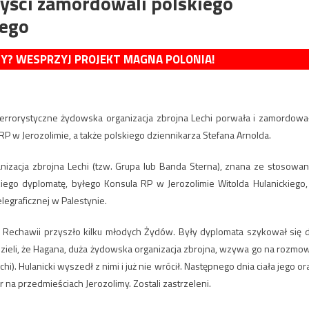
ryści zamordowali polskiego
iego
MY? WESPRZYJ PROJEKT MAGNA POLONIA!
y terrorystyczne żydowska organizacja zbrojna Lechi porwała i zamordowa
RP w Jerozolimie, a także polskiego dziennikarza Stefana Arnolda.
nizacja zbrojna Lechi (tzw. Grupa lub Banda Sterna), znana ze stosowan
kiego dyplomatę, byłego Konsula RP w Jerozolimie Witolda Hulanickiego,
elegraficznej w Palestynie.
cy Rechawii przyszło kilku młodych Żydów. Były dyplomata szykował się 
zieli, że Hagana, duża żydowska organizacja zbrojna, wzywa go na rozmo
i). Hulanicki wyszedł z nimi i już nie wrócił. Następnego dnia ciała jego or
 na przedmieściach Jerozolimy. Zostali zastrzeleni.