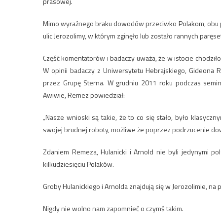
prasowej.
Mimo wyraźnego braku dowodów przeciwko Polakom, obu po
ulic Jerozolimy, w którym zginęło lub zostało rannych parę
Część komentatorów i badaczy uważa, że w istocie chodziło
W opinii badaczy z Uniwersytetu Hebrajskiego, Gideona Re
przez Grupę Sterna. W grudniu 2011 roku podczas semin
Awiwie, Remez powiedział:
„Nasze wnioski są takie, że to co się stało, było klasyc
swojej brudnej roboty, możliwe że poprzez podrzucenie do
Zdaniem Remeza, Hulanicki i Arnold nie byli jedynymi pols
kilkudziesięciu Polaków.
Groby Hulanickiego i Arnolda znajdują się w Jerozolimie, na p
Nigdy nie wolno nam zapomnieć o czymś takim.