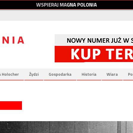
W
S
P
I
E
R
A
J
M
A
G
N
A
P
O
L
O
N
I
A
& Holocher
Żydzi
Gospodarka
Historia
Wiara
Po