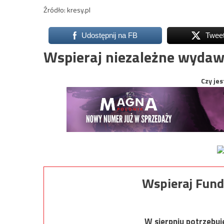
Źródło: kresy.pl
Udostępnij na FB
Twee
Wspieraj niezależne wydaw
Czy jes
Wspieraj Fund
W sierpniu potrzebu