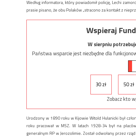
Według informatora, który powiadomił policję, Lechi zamo
prasie pisano, że obu Polaków „stracono za kontakt z nieprz
Wspieraj Fund
W sierpniu potrzebu
Państwa wsparcie jest niezbędne dla funkcjonow
30 zł
50 zł
Zobacz kto w
Urodzony w 1890 roku w Kijowie Witold Hulanicki był czło
roku pracował w MSZ. W latach 1928-34 był na placó
generalnym RP w Jerozolimie. Został odwołany przez rząd