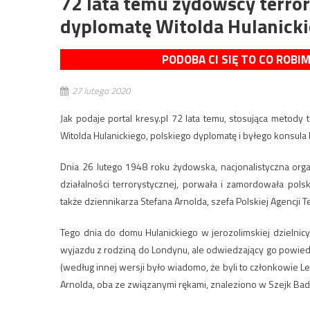
72 lata temu żydowscy terro
dyplomatę Witolda Hulanick
PODOBA CI SIĘ TO CO ROBI
27 lutego 2020
Jak podaje portal kresy.pl 72 lata temu, stosująca metod
Witolda Hulanickiego, polskiego dyplomatę i byłego konsula 
Dnia 26 lutego 1948 roku żydowska, nacjonalistyczna orga
działalności terrorystycznej, porwała i zamordowała pols
także dziennikarza Stefana Arnolda, szefa Polskiej Agencji T
Tego dnia do domu Hulanickiego w jerozolimskiej dzielni
wyjazdu z rodziną do Londynu, ale odwiedzający go powied
(według innej wersji było wiadomo, że byli to członkowie Lech
Arnolda, oba ze związanymi rękami, znaleziono w Szejk Badr