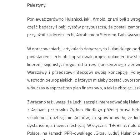
Palestyny.
Ponieważ zarówno Hulanicki, jak i Arnold, znani byli z w
część badaczy i publicystów przypuszcza, że zostali zamord
przyjaźnił z liderem Lechi, Abrahamem Sternem. Był uważa
W opracowaniach i artykułach dotyczących Hulanickiego pod
powstaniem Lechi obaj opracowali projekt dokumentów sta
liderem syjonistycznego ruchu rewizjonistycznego Zee
Warszawy i przedstawił Beckowi swoją koncepcję. Poleg
wschodnioeuropejskich, z których miałaby zostać utworzona
wówczas wesprzeć ten plan finansowo, a także zbrojąc i s
Zwracano też uwagę, że Lechi zaczęła interesować się Hula
z Arabami przeciwko Żydom. Niedługo później prasa hebr
szkolenie i dozbrajanie Arabów, co spowodowało, że lud
dystansem, a nawet niechęcią. W styczniu 1948 r. Arnold 
Polsce, na łamach PPR-owskiego „Głosu Ludu”, Hulanickie