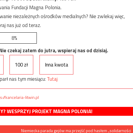
ania Fundacji Magna Polonia.
anie niezależnych ośrodków medialnych? Nie zwlekaj więc,
raj nas już od teraz.
8%
e czekaj zatem do jutra, wspieraj nas od dzisiaj.
100 zł
Inna kwota
parł nas tym miesiącu:
Tutaj
s://kancelaria-litwin.pl
MY? WESPRZYJ PROJEKT MAGNA POLONIA!
Niemiecka parada gejów ma przejść pod hasłem „solidarności