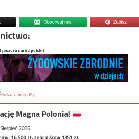
t
Obserwuj nas
Zapisz
nictwo:
t jeszcze naród polski?
ację Magna Polonia!
Sierpień 2026
jemy:
16 500
zł, zebraliśmy:
1351
zł.