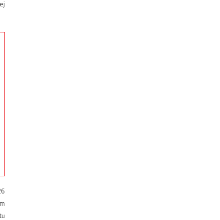
ej
26
em
tu