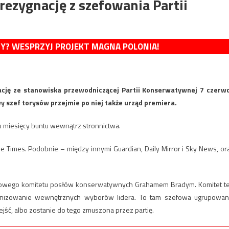
rezygnację z szefowania Partii
MY? WESPRZYJ PROJEKT MAGNA POLONIA!
cję ze stanowiska przewodniczącej Partii Konserwatywnej 7 czerw
 szef torysów przejmie po niej także urząd premiera.
lu miesięcy buntu wewnątrz stronnictwa.
e Times. Podobnie – między innymi Guardian, Daily Mirror i Sky News, or
ywowego komitetu posłów konserwatywnych Grahamem Bradym. Komitet t
rganizowanie wewnętrznych wyborów lidera. To tam szefowa ugrupowan
ść, albo zostanie do tego zmuszona przez partię.