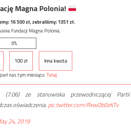
ację Magna Polonia!
jemy:
16 500
zł, zebraliśmy:
1351
zł.
ania Fundacji Magna Polonia.
8%
100 zł
Inna kwota
parł nas tym miesiącu:
Tutaj
(7.06) ze stanowiska przewodniczącej Partii
dczas oświadczenia.
pic.twitter.com/RxwOb0zKTv
ay 24, 2019