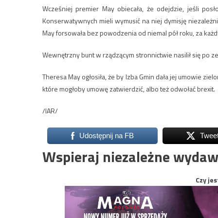
Wcześniej premier May obiecała, że odejdzie, jeśli posł
Konserwatywnych mieli wymusić na niej dymisję niezależ
May forsowała bez powodzenia od niemal pół roku, za każ
Wewnętrzny bunt w rządzącym stronnictwie nasilił się po z
Theresa May ogłosiła, że by Izba Gmin dała jej umowie zi
które mogłoby umowę zatwierdzić, albo też odwołać brexit.
/IAR/
Udostępnij na FB
Twee
Wspieraj niezależne wydaw
Czy jes