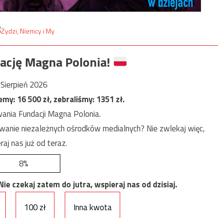
ację Magna Polonia!
Sierpień 2026
jemy:
16 500
zł, zebraliśmy:
1351
zł.
ania Fundacji Magna Polonia.
anie niezależnych ośrodków medialnych? Nie zwlekaj więc,
raj nas już od teraz.
8%
e czekaj zatem do jutra, wspieraj nas od dzisiaj.
100 zł
Inna kwota