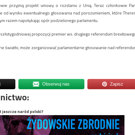
owie przyjmą projekt umowy o rozstaniu z Unią. Teraz członkowie Part
nie od wyniku ewentualnego głosowania nad porozumieniem, które There
dym razem napotykając opór podzielonego parlamentu.
eszłotygodniowej propozycji premier ws. drugiego referendum brexitoweg
elone światło, może zorganizować parlamentarne głosowanie nad referendu
t
Obserwuj nas
Zapisz
nictwo:
t jeszcze naród polski?