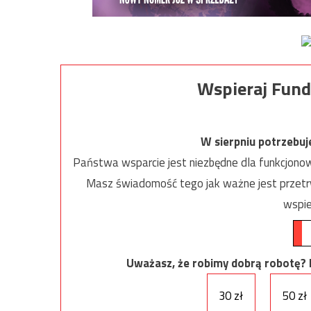
Wspieraj Fund
W sierpniu potrzebu
Państwa wsparcie jest niezbędne dla funkcjonow
Masz świadomość tego jak ważne jest przetrw
wspie
Uważasz, że robimy dobrą robotę? Ni
30 zł
50 zł