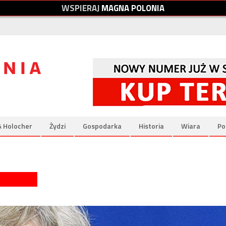
W
S
P
I
E
R
A
J
M
A
G
N
A
P
O
L
O
N
I
A
& Holocher
Żydzi
Gospodarka
Historia
Wiara
Po