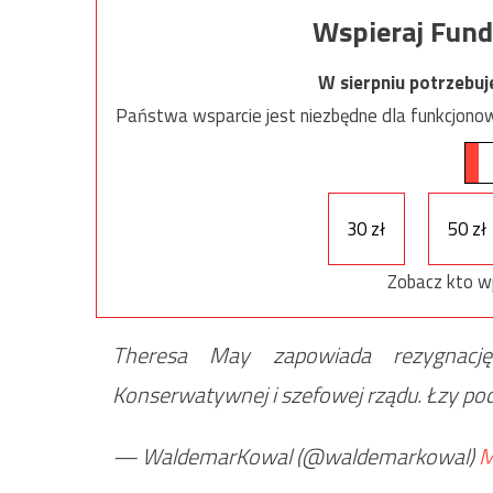
Wspieraj Fund
W sierpniu potrzebu
Państwa wsparcie jest niezbędne dla funkcjonow
30 zł
50 zł
Zobacz kto w
Theresa May zapowiada rezygnację 
Konserwatywnej i szefowej rządu. Łzy po
— WaldemarKowal (@waldemarkowal)
M