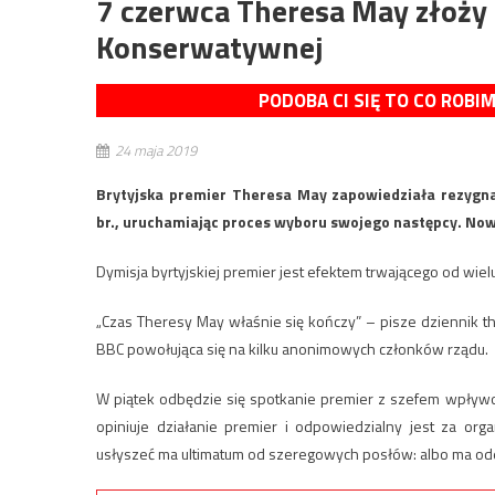
7 czerwca Theresa May złoży 
Konserwatywnej
PODOBA CI SIĘ TO CO ROBI
24 maja 2019
Brytyjska premier Theresa May zapowiedziała rezygna
br., uruchamiając proces wyboru swojego następcy. Nowy
Dymisja byrtyjskiej premier jest efektem trwającego od wie
„Czas Theresy May właśnie się kończy” – pisze dziennik th
BBC powołująca się na kilku anonimowych członków rządu.
W piątek odbędzie się spotkanie premier z szefem wpł
opiniuje działanie premier i odpowiedzialny jest za o
usłyszeć ma ultimatum od szeregowych posłów: albo ma odej