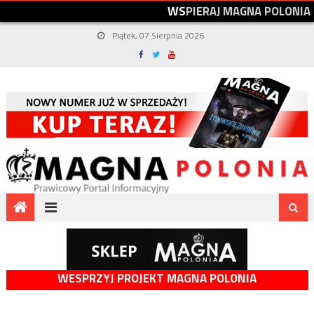
W
S
P
I
E
R
A
J
M
A
G
N
A
P
O
L
O
N
I
A
Piątek, 07 Sierpnia 2026
WESPRZYJ PROJEKT MAGNA POLONIA