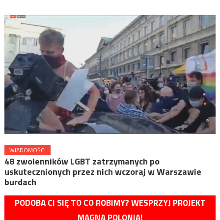
WIADOMOŚCI
48 zwolenników LGBT zatrzymanych po
uskutecznionych przez nich wczoraj w Warszawie
burdach
PODOBA CI SIĘ TO CO ROBIMY? WESPRZYJ PROJEKT
MAGNA POLONIA!