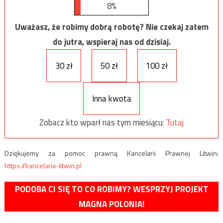
8%
Uważasz, że robimy dobrą robotę? Nie czekaj zatem
do jutra, wspieraj nas od dzisiaj.
30 zł
50 zł
100 zł
Inna kwota
Zobacz kto wparł nas tym miesiącu:
Tutaj
Dziękujemy za pomoc prawną Kancelarii Prawnej Litwin:
https://kancelaria-litwin.pl
PODOBA CI SIĘ TO CO ROBIMY? WESPRZYJ PROJEKT
MAGNA POLONIA!