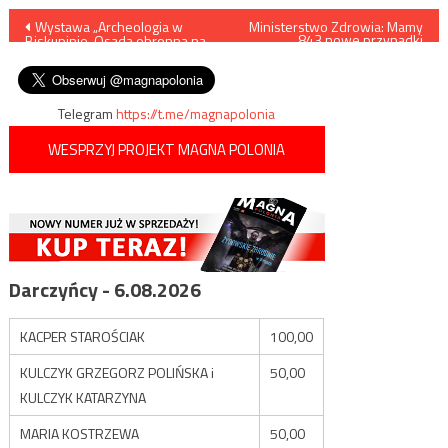
Nawigacja
Wystawa „Archeologia w
Ministerstwo Zdrowia: Mamy
843 nowe przypadki
Biskupinie. Osada obronna na
zakażenia koronawirusem,
wpisu
półwyspie”.
zmarło 13 osób
Telegram
https://t.me/magnapolonia
WESPRZYJ PROJEKT MAGNA POLONIA
Darczyńcy - 6.08.2026
KACPER STAROŚCIAK
100,00
KULCZYK GRZEGORZ POLIŃSKA i
50,00
KULCZYK KATARZYNA
MARIA KOSTRZEWA
50,00