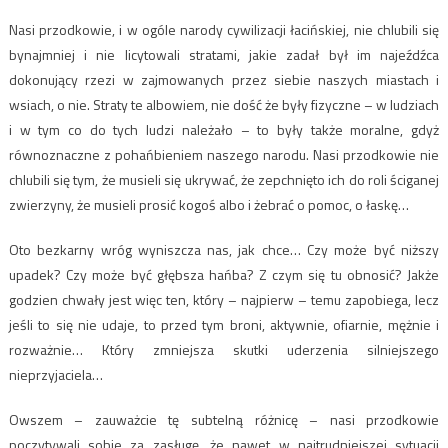
Nasi przodkowie, i w ogóle narody cywilizacji łacińskiej, nie chlubili się
bynajmniej i nie licytowali stratami, jakie zadał był im najeźdźca
dokonujący rzezi w zajmowanych przez siebie naszych miastach i
wsiach, o nie. Straty te albowiem, nie dość że były fizyczne – w ludziach
i w tym co do tych ludzi należało – to były także moralne, gdyż
równoznaczne z pohańbieniem naszego narodu. Nasi przodkowie nie
chlubili się tym, że musieli się ukrywać, że zepchnięto ich do roli ściganej
zwierzyny, że musieli prosić kogoś albo i żebrać o pomoc, o łaskę…
Oto bezkarny wróg wyniszcza nas, jak chce… Czy może być niższy
upadek? Czy może być głębsza hańba? Z czym się tu obnosić? Jakże
godzien chwały jest więc ten, który – najpierw – temu zapobiega, lecz
jeśli to się nie udaje, to przed tym broni, aktywnie, ofiarnie, mężnie i
rozważnie… Który zmniejsza skutki uderzenia silniejszego
nieprzyjaciela…
Owszem – zauważcie tę subtelną różnicę – nasi przodkowie
poczytywali sobie za zasługę, że nawet w najtrudniejszej sytuacji