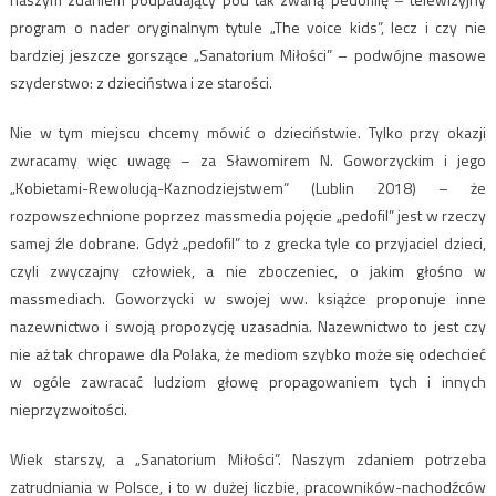
program o nader oryginalnym tytule „The voice kids”, lecz i czy nie
bardziej jeszcze gorszące „Sanatorium Miłości” – podwójne masowe
szyderstwo: z dzieciństwa i ze starości.
Nie w tym miejscu chcemy mówić o dzieciństwie. Tylko przy okazji
zwracamy więc uwagę – za Sławomirem N. Goworzyckim i jego
„Kobietami-Rewolucją-Kaznodziejstwem” (Lublin 2018) – że
rozpowszechnione poprzez massmedia pojęcie „pedofil” jest w rzeczy
samej źle dobrane. Gdyż „pedofil” to z grecka tyle co przyjaciel dzieci,
czyli zwyczajny człowiek, a nie zboczeniec, o jakim głośno w
massmediach. Goworzycki w swojej ww. książce proponuje inne
nazewnictwo i swoją propozycję uzasadnia. Nazewnictwo to jest czy
nie aż tak chropawe dla Polaka, że mediom szybko może się odechcieć
w ogóle zawracać ludziom głowę propagowaniem tych i innych
nieprzyzwoitości.
Wiek starszy, a „Sanatorium Miłości”. Naszym zdaniem potrzeba
zatrudniania w Polsce, i to w dużej liczbie, pracowników-nachodźców