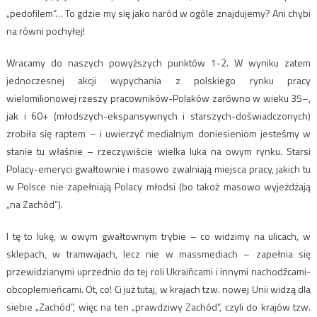
„pedofilem”… To gdzie my się jako naród w ogóle znajdujemy? Ani chybi
na równi pochyłej!
Wracamy do naszych powyższych punktów 1-2. W wyniku zatem
jednoczesnej akcji wypychania z polskiego rynku pracy
wielomilionowej rzeszy pracowników-Polaków zarówno w wieku 35–,
jak i 60+ (młodszych-ekspansywnych i starszych-doświadczonych)
zrobiła się raptem – i uwierzyć medialnym doniesieniom jesteśmy w
stanie tu właśnie – rzeczywiście wielka luka na owym rynku. Starsi
Polacy-emeryci gwałtownie i masowo zwalniają miejsca pracy, jakich tu
w Polsce nie zapełniają Polacy młodsi (bo takoż masowo wyjeżdżają
„na Zachód”).
I tę to lukę, w owym gwałtownym trybie – co widzimy na ulicach, w
sklepach, w tramwajach, lecz nie w massmediach – zapełnia się
przewidzianymi uprzednio do tej roli Ukraińcami i innymi nachodźcami-
obcoplemieńcami. Ot, co! Ci już tutaj, w krajach tzw. nowej Unii widzą dla
siebie „Zachód”, więc na ten „prawdziwy Zachód”, czyli do krajów tzw.