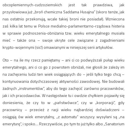
obcoplemiennych-cudzoziemskich jest tak prawdziwa, jak
przysłowiowa już „broń chemiczna Saddama Husajna” (skoro tenże, jak
nas ostatnio przekonują, wcale takiej broni nie posiadał). Wzniecona
zaś kilka lat temu w Polsce medialno-parlamentarno-rządowa histeria
w sprawie podnoszenia-obniżania tzw. wieku emerytalnego musiała
mieć – także ona – swoje ukryte cele związane z zagadnieniami
krypto-wojennymi (sic!) omawianymi w niniejszej serii artykułów.
Oto – na ile my rzecz pamiętamy – ani ci co podwyższali pułap wieku
emerytalnego, ani ci co go z powrotem obniżali, nie głosili że zależy im
na zachęceniu ludzi ten wiek osiągających do – jeśli tylko tego chcą –
kontynuowania dotychczasowej aktywności zawodowej. Nie budowali
żadnych „instrumentów”, aby do tego zachęcić zarówno pracowników,
jak i ich pracodawców. W następstwie tu i owdzie chyłkiem pojawiły się
doniesienia, że czy to w „państwówce”, czy w „korporacji”, gdy
pracownicy – przecież z racji wieku najbardziej doświadczeni –
osiągają ów wiek emerytalny, „z automatu” wszyscy wysyłani są „na
emeryturę”, i spoko… Rzeczywiście, po tym to już tylko albo „Sanatorium