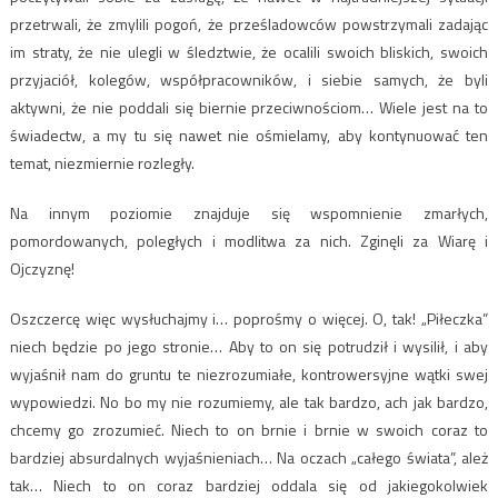
przetrwali, że zmylili pogoń, że prześladowców powstrzymali zadając
im straty, że nie ulegli w śledztwie, że ocalili swoich bliskich, swoich
przyjaciół, kolegów, współpracowników, i siebie samych, że byli
aktywni, że nie poddali się biernie przeciwnościom… Wiele jest na to
świadectw, a my tu się nawet nie ośmielamy, aby kontynuować ten
temat, niezmiernie rozległy.
Na innym poziomie znajduje się wspomnienie zmarłych,
pomordowanych, poległych i modlitwa za nich. Zginęli za Wiarę i
Ojczyznę!
Oszczercę więc wysłuchajmy i… poprośmy o więcej. O, tak! „Piłeczka”
niech będzie po jego stronie… Aby to on się potrudził i wysilił, i aby
wyjaśnił nam do gruntu te niezrozumiałe, kontrowersyjne wątki swej
wypowiedzi. No bo my nie rozumiemy, ale tak bardzo, ach jak bardzo,
chcemy go zrozumieć. Niech to on brnie i brnie w swoich coraz to
bardziej absurdalnych wyjaśnieniach… Na oczach „całego świata”, ależ
tak… Niech to on coraz bardziej oddala się od jakiegokolwiek