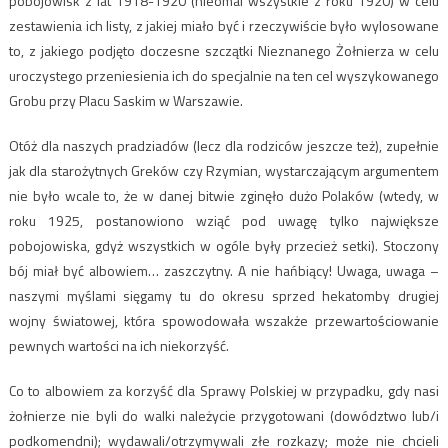
pobojowisk z lat 1918-1920 (nieomal wszystkie z roku 1920) w celu
zestawienia ich listy, z jakiej miało być i rzeczywiście było wylosowane
to, z jakiego podjęto doczesne szczątki Nieznanego Żołnierza w celu
uroczystego przeniesienia ich do specjalnie na ten cel wyszykowanego
Grobu przy Placu Saskim w Warszawie.
Otóż dla naszych pradziadów (lecz dla rodziców jeszcze też), zupełnie
jak dla starożytnych Greków czy Rzymian, wystarczającym argumentem
nie było wcale to, że w danej bitwie zginęło dużo Polaków (wtedy, w
roku 1925, postanowiono wziąć pod uwagę tylko największe
pobojowiska, gdyż wszystkich w ogóle były przecież setki). Stoczony
bój miał być albowiem… zaszczytny. A nie hańbiący! Uwaga, uwaga –
naszymi myślami sięgamy tu do okresu sprzed hekatomby drugiej
wojny światowej, która spowodowała wszakże przewartościowanie
pewnych wartości na ich niekorzyść.
Co to albowiem za korzyść dla Sprawy Polskiej w przypadku, gdy nasi
żołnierze nie byli do walki należycie przygotowani (dowództwo lub/i
podkomendni); wydawali/otrzymywali złe rozkazy; może nie chcieli