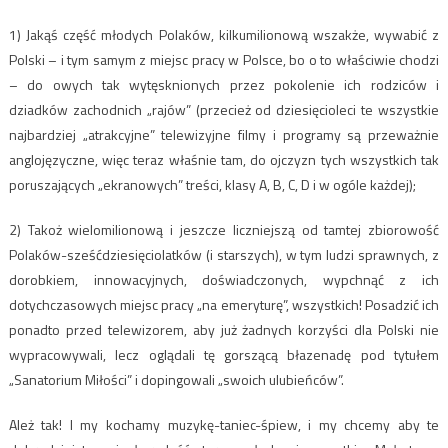
1) Jakąś część młodych Polaków, kilkumilionową wszakże, wywabić z
Polski – i tym samym z miejsc pracy w Polsce, bo o to właściwie chodzi
– do owych tak wytęsknionych przez pokolenie ich rodziców i
dziadków zachodnich „rajów” (przecież od dziesięcioleci te wszystkie
najbardziej „atrakcyjne” telewizyjne filmy i programy są przeważnie
anglojęzyczne, więc teraz właśnie tam, do ojczyzn tych wszystkich tak
poruszających „ekranowych” treści, klasy A, B, C, D i w ogóle każdej);
2) Takoż wielomilionową i jeszcze liczniejszą od tamtej zbiorowość
Polaków-sześćdziesięciolatków (i starszych), w tym ludzi sprawnych, z
dorobkiem, innowacyjnych, doświadczonych, wypchnąć z ich
dotychczasowych miejsc pracy „na emeryturę”, wszystkich! Posadzić ich
ponadto przed telewizorem, aby już żadnych korzyści dla Polski nie
wypracowywali, lecz oglądali tę gorszącą błazenadę pod tytułem
„Sanatorium Miłości” i dopingowali „swoich ulubieńców”.
Ależ tak! I my kochamy muzykę-taniec-śpiew, i my chcemy aby te