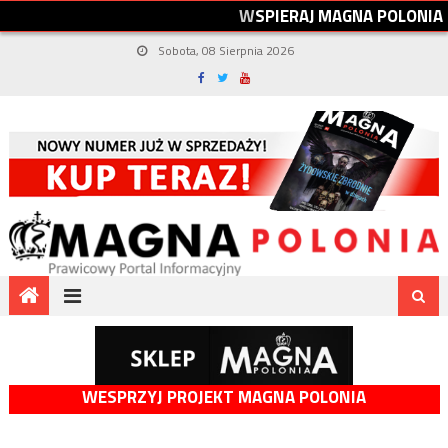
W
S
P
I
E
R
A
J
M
A
G
N
A
P
O
L
O
N
I
A
Sobota, 08 Sierpnia 2026
WESPRZYJ PROJEKT MAGNA POLONIA