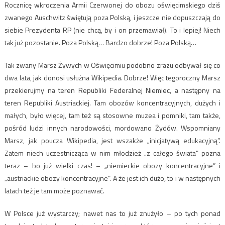
Rocznicę wkroczenia Armii Czerwonej do obozu oświęcimskiego dziś
zwanego Auschwitz świętują poza Polską, i jeszcze nie dopuszczają do
siebie Prezydenta RP (nie chcą, by i on przemawiał). To i lepiej! Niech
tak już pozostanie. Poza Polską… Bardzo dobrze! Poza Polską…
Tak zwany Marsz Żywych w Oświęcimiu podobno zrazu odbywał się co
dwa lata, jak donosi usłużna Wikipedia. Dobrze! Więc tegoroczny Marsz
przekierujmy na teren Republiki Federalnej Niemiec, a następny na
teren Republiki Austriackiej. Tam obozów koncentracyjnych, dużych i
małych, było więcej, tam też są stosowne muzea i pomniki, tam także,
pośród ludzi innych narodowości, mordowano Żydów. Wspomniany
Marsz, jak poucza Wikipedia, jest wszakże „inicjatywą edukacyjną”.
Zatem niech uczestnicząca w nim młodzież „z całego świata” pozna
teraz – bo już wielki czas! – „niemieckie obozy koncentracyjne” i
„austriackie obozy koncentracyjne”. A że jest ich dużo, to i w następnych
latach też je tam może poznawać.
W Polsce już wystarczy; nawet nas to już znużyło – po tych ponad