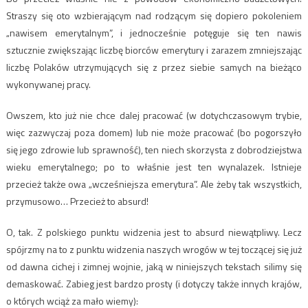
Straszy się oto wzbierającym nad rodzącym się dopiero pokoleniem
„nawisem emerytalnym”, i jednocześnie potęguje się ten nawis
sztucznie zwiększając liczbę biorców emerytury i zarazem zmniejszając
liczbę Polaków utrzymujących się z przez siebie samych na bieżąco
wykonywanej pracy.
Owszem, kto już nie chce dalej pracować (w dotychczasowym trybie,
więc zazwyczaj poza domem) lub nie może pracować (bo pogorszyło
się jego zdrowie lub sprawność), ten niech skorzysta z dobrodziejstwa
wieku emerytalnego; po to właśnie jest ten wynalazek. Istnieje
przecież także owa „wcześniejsza emerytura”. Ale żeby tak wszystkich,
przymusowo… Przecież to absurd!
O, tak. Z polskiego punktu widzenia jest to absurd niewątpliwy. Lecz
spójrzmy na to z punktu widzenia naszych wrogów w tej toczącej się już
od dawna cichej i zimnej wojnie, jaką w niniejszych tekstach silimy się
demaskować. Zabieg jest bardzo prosty (i dotyczy także innych krajów,
o których wciąż za mało wiemy):