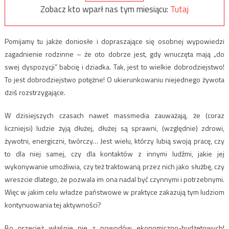
Zobacz kto wparł nas tym miesiącu:
Tutaj
Pomijamy tu jakże doniosłe i dopraszające się osobnej wypowiedzi
zagadnienie rodzinne – że oto dobrze jest, gdy wnuczęta mają „do
swej dyspozycji” babcię i dziadka. Tak, jest to wielkie dobrodziejstwo!
To jest dobrodziejstwo potężne! O ukierunkowaniu niejednego żywota
dziś rozstrzygające.
W dzisiejszych czasach nawet massmedia zauważają, że (coraz
liczniejsi) ludzie żyją dłużej, dłużej są sprawni, (względnie) zdrowi,
żywotni, energiczni, twórczy… Jest wielu, którzy lubią swoją pracę, czy
to dla niej samej, czy dla kontaktów z innymi ludźmi, jakie jej
wykonywanie umożliwia, czy też traktowaną przez nich jako służbę, czy
wreszcie dlatego, że pozwala im ona nadal być czynnymi i potrzebnymi.
Więc w jakim celu władze państwowe w praktyce zakazują tym ludziom
kontynuowania tej aktywności?
Bo przecież właśnie nie z powodów ekonomiczno-budżetowych!