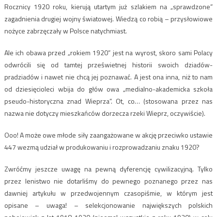
Rocznicy 1920 roku, kierują utartym już szlakiem na „sprawdzone”
zagadnienia drugiej wojny światowej. Wiedzą co robią – przysłowiowe
nożyce zabrzęczały w Polsce natychmiast.
Ale ich obawa przed „rokiem 1920” jest na wyrost, skoro sami Polacy
odwrócili się od tamtej prześwietnej historii swoich dziadów-
pradziadów i nawet nie chcą jej poznawać. A jest ona inna, niż to nam
od dziesięcioleci wbija do głów owa „medialno-akademicka szkoła
pseudo-historyczna znad Wieprza”. Ot, co… (stosowana przez nas
nazwa nie dotyczy mieszkańców dorzecza rzeki Wieprz, oczywiście).
Ooo! A może owe młode siły zaangażowane w akcję przeciwko ustawie
447 wezmą udział w produkowaniu i rozprowadzaniu znaku 1920?
Zwróćmy jeszcze uwagę na pewną dyferencję cywilizacyjną. Tylko
przez lenistwo nie dotarliśmy do pewnego poznanego przez nas
dawniej artykułu w przedwojennym czasopiśmie, w którym jest
opisane – uwaga! – selekcjonowanie największych polskich