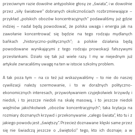
przeciwnym razie dowolne antypolskie głosy ze „świata”, i w dowolnie
przez „siły światowe” dobranych okolicznościach rozbrzmiewające –
przykład „polskich obozów koncentracyjnych” podawaliśmy już gdzie
indziej – nadal będą powodować, że polska uwaga i energia jak na
zawołanie koncentrować się będzie na tego rodzaju mydlanych
bańkach „historyczno-politycznych”; a polskie działania będą
powodowane wynikającymi z tego rodzaju prowokacji fałszywymi
przesłankami. Działo się tak już wiele razy. I my w niejednym już
artykule zwracaliśmy uwagę na ten w istocie szkolny problem.
A tak poza tym – na co też już wskazywaliśmy – to nie do naszej
cywilizacji należy szermowanie, i to w doraźnych polityczno-
ekonomicznych interesach, przywoływaniem czyjejkolwiek krzywdy i
niedoli, i to jeszcze niedoli na skalę masową, i to jeszcze niedoli
więźniów jakichkolwiek „obozów koncentracyjnych”; taka licytacja na
rozmiary doznanych krzywd i przekonywanie „całego świata”, kto tu i z
jakiego powodu jest „świętszy”. Przecież doznawane klęski same przez
się nie świadczą jeszcze o „świętości” tego, kto ich doznaje; a w