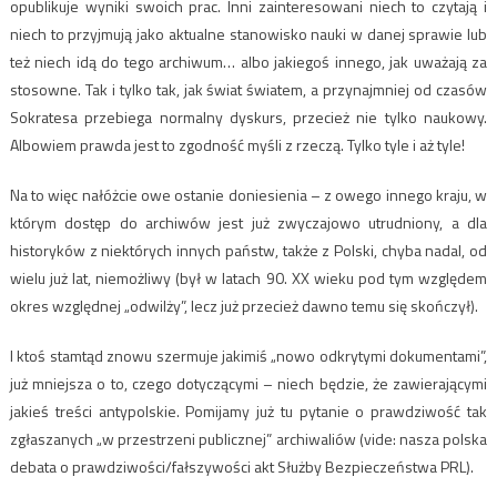
opublikuje wyniki swoich prac. Inni zainteresowani niech to czytają i
niech to przyjmują jako aktualne stanowisko nauki w danej sprawie lub
też niech idą do tego archiwum… albo jakiegoś innego, jak uważają za
stosowne. Tak i tylko tak, jak świat światem, a przynajmniej od czasów
Sokratesa przebiega normalny dyskurs, przecież nie tylko naukowy.
Albowiem prawda jest to zgodność myśli z rzeczą. Tylko tyle i aż tyle!
Na to więc nałóżcie owe ostanie doniesienia – z owego innego kraju, w
którym dostęp do archiwów jest już zwyczajowo utrudniony, a dla
historyków z niektórych innych państw, także z Polski, chyba nadal, od
wielu już lat, niemożliwy (był w latach 90. XX wieku pod tym względem
okres względnej „odwilży”, lecz już przecież dawno temu się skończył).
I ktoś stamtąd znowu szermuje jakimiś „nowo odkrytymi dokumentami”,
już mniejsza o to, czego dotyczącymi – niech będzie, że zawierającymi
jakieś treści antypolskie. Pomijamy już tu pytanie o prawdziwość tak
zgłaszanych „w przestrzeni publicznej” archiwaliów (vide: nasza polska
debata o prawdziwości/fałszywości akt Służby Bezpieczeństwa PRL).