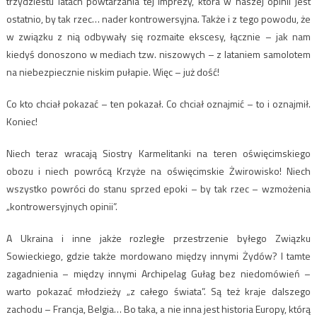
trzydziestu latach powtarzania tej imprezy, która w naszej opinii jest
ostatnio, by tak rzec… nader kontrowersyjna. Także i z tego powodu, że
w związku z nią odbywały się rozmaite ekscesy, łącznie – jak nam
kiedyś donoszono w mediach tzw. niszowych – z lataniem samolotem
na niebezpiecznie niskim pułapie. Więc – już dość!
Co kto chciał pokazać – ten pokazał. Co chciał oznajmić – to i oznajmił.
Koniec!
Niech teraz wracają Siostry Karmelitanki na teren oświęcimskiego
obozu i niech powrócą Krzyże na oświęcimskie Żwirowisko! Niech
wszystko powróci do stanu sprzed epoki – by tak rzec – wzmożenia
„kontrowersyjnych opinii”.
A Ukraina i inne jakże rozległe przestrzenie byłego Związku
Sowieckiego, gdzie także mordowano między innymi Żydów? I tamte
zagadnienia – między innymi Archipelag Gułag bez niedomówień –
warto pokazać młodzieży „z całego świata”. Są też kraje dalszego
zachodu – Francja, Belgia… Bo taka, a nie inna jest historia Europy, którą