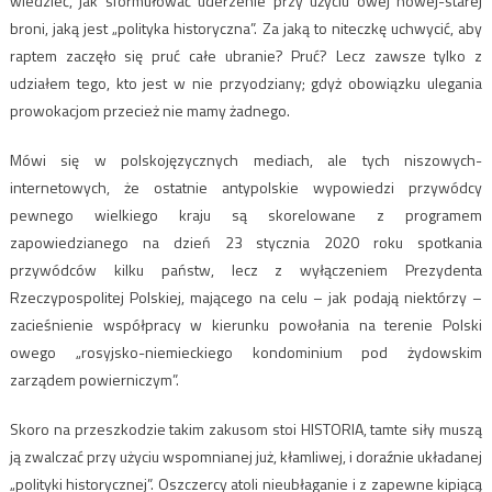
wiedzieć, jak sformułować uderzenie przy użyciu owej nowej-starej
broni, jaką jest „polityka historyczna”. Za jaką to niteczkę uchwycić, aby
raptem zaczęło się pruć całe ubranie? Pruć? Lecz zawsze tylko z
udziałem tego, kto jest w nie przyodziany; gdyż obowiązku ulegania
prowokacjom przecież nie mamy żadnego.
Mówi się w polskojęzycznych mediach, ale tych niszowych-
internetowych, że ostatnie antypolskie wypowiedzi przywódcy
pewnego wielkiego kraju są skorelowane z programem
zapowiedzianego na dzień 23 stycznia 2020 roku spotkania
przywódców kilku państw, lecz z wyłączeniem Prezydenta
Rzeczypospolitej Polskiej, mającego na celu – jak podają niektórzy –
zacieśnienie współpracy w kierunku powołania na terenie Polski
owego „rosyjsko-niemieckiego kondominium pod żydowskim
zarządem powierniczym”.
Skoro na przeszkodzie takim zakusom stoi HISTORIA, tamte siły muszą
ją zwalczać przy użyciu wspomnianej już, kłamliwej, i doraźnie układanej
„polityki historycznej”. Oszczercy atoli nieubłaganie i z zapewne kipiącą