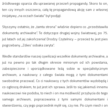
źródłowego oparcia dla uprawianej przezeń propagandy. Skoro to on,
ten czy innych oszczerca, całą tę propagandową akcję sam z własnej
inicjatywy „na oczach świata” był podjął.
Słyszymy ostatnio, że „tamta strona” właśnie dopiero co „przedstawiła
dokumenty archiwalne”. Te dotyczące drugiej wojny światowej, po 75.
już latach od jej zakończenia! Drodzy Czytelnicy – przecież tu jest pies
pogrzebany. „Zdies’ sobaka zaryta”.
Wedle standardów naszej cywilizacji wszelkie dokumenty archiwalne, a
już na pewno po tak długim okresie minionym od ich powstania,
zabezpieczone i uporządkowane leżą sobie w specjalistycznym
archiwum, a naukowcy z całego świata mogą z tymi dokumentami
swobodnie pracować. Co ci naukowcy z tych dokumentów wydobędą i
co ogłoszą drukiem, to już jest ich sprawa. Jeśli to się jakiemuś innemu
naukowcowi nie podoba, to niech i on ma możliwość przybycia do tego
samego archiwum, popracowania z tymi samymi dokumentami i
stwierdzenia, czy jego poprzednik mylił się, czy nie. Po czym niech i on