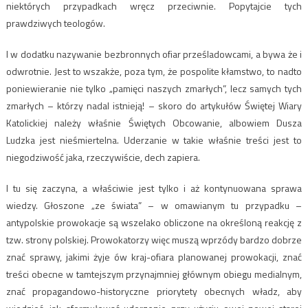
niektórych przypadkach wręcz przeciwnie. Popytajcie tych
prawdziwych teologów.
I w dodatku nazywanie bezbronnych ofiar prześladowcami, a bywa że i
odwrotnie. Jest to wszakże, poza tym, że pospolite kłamstwo, to nadto
poniewieranie nie tylko „pamięci naszych zmarłych”, lecz samych tych
zmarłych – którzy nadal istnieją! – skoro do artykułów Świętej Wiary
Katolickiej należy właśnie Świętych Obcowanie, albowiem Dusza
Ludzka jest nieśmiertelna. Uderzanie w takie właśnie treści jest to
niegodziwość jaka, rzeczywiście, dech zapiera.
I tu się zaczyna, a właściwie jest tylko i aż kontynuowana sprawa
wiedzy. Głoszone „ze świata” – w omawianym tu przypadku –
antypolskie prowokacje są wszelako obliczone na określoną reakcję z
tzw. strony polskiej. Prowokatorzy więc muszą wprzódy bardzo dobrze
znać sprawy, jakimi żyje ów kraj-ofiara planowanej prowokacji, znać
treści obecne w tamtejszym przynajmniej głównym obiegu medialnym,
znać propagandowo-historyczne priorytety obecnych władz, aby