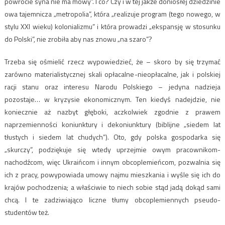
powrocie syna nie ma mowy”. I co? Czy i w tej jakże doniosłej dziedzinie
owa tajemnicza „metropolia”, która „realizuje program (tego nowego, w
stylu XXI wieku) kolonializmu” i która prowadzi „ekspansję w stosunku
do Polski”, nie zrobiła aby nas znowu „na szaro”?
Trzeba się ośmielić rzecz wypowiedzieć, że – skoro by się trzymać
zarówno materialistycznej skali opłacalne-nieopłacalne, jak i polskiej
racji stanu oraz interesu Narodu Polskiego – jedyna nadzieja
pozostaje… w kryzysie ekonomicznym. Ten kiedyś nadejdzie, nie
koniecznie aż nazbyt głęboki, aczkolwiek zgodnie z prawem
naprzemienności koniunktury i dekoniunktury (biblijne „siedem lat
tłustych i siedem lat chudych”). Oto, gdy polska gospodarka się
„skurczy”, podziękuje się wtedy uprzejmie owym pracownikom-
nachodźcom, więc Ukraińcom i innym obcoplemieńcom, pozwalnia się
ich z pracy, powypowiada umowy najmu mieszkania i wyśle się ich do
krajów pochodzenia; a właściwie to niech sobie stąd jadą dokąd sami
chcą. I te zadziwiająco liczne tłumy obcoplemiennych pseudo-
studentów też.