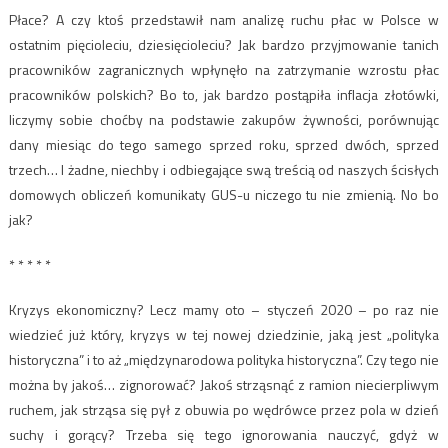
Płace? A czy ktoś przedstawił nam analizę ruchu płac w Polsce w
ostatnim pięcioleciu, dziesięcioleciu? Jak bardzo przyjmowanie tanich
pracowników zagranicznych wpłynęło na zatrzymanie wzrostu płac
pracowników polskich? Bo to, jak bardzo postąpiła inflacja złotówki,
liczymy sobie choćby na podstawie zakupów żywności, porównując
dany miesiąc do tego samego sprzed roku, sprzed dwóch, sprzed
trzech… I żadne, niechby i odbiegające swą treścią od naszych ścisłych
domowych obliczeń komunikaty GUS-u niczego tu nie zmienią. No bo
jak?
* * * * *
Kryzys ekonomiczny? Lecz mamy oto – styczeń 2020 – po raz nie
wiedzieć już który, kryzys w tej nowej dziedzinie, jaką jest „polityka
historyczna” i to aż „międzynarodowa polityka historyczna”. Czy tego nie
można by jakoś… zignorować? Jakoś strząsnąć z ramion niecierpliwym
ruchem, jak strząsa się pył z obuwia po wędrówce przez pola w dzień
suchy i gorący? Trzeba się tego ignorowania nauczyć, gdyż w