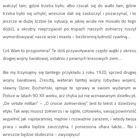
walczyć tam, gdzie trzeba było; albo rzucali się do walki tam, gdzie
trzeba było się uchylić; wreszcie dali się zaskoczyć i pozarzynać, i to
jeszcze w dużej liczbie (w sytuacji, w jakiej wcale nie musiało do tego
dojść), a okrutny nieprzyjaciel po trupach naszych żołnierzy ruszył
wymordowywać nasze wsie i miasta – bezbronną ludność cywilną…
Coś Wam to przypomina? Te dziś przywoływane często wątki z okresu
drugiej wojny światowej, ostatnio z pewnych kresowych ziem…
Ale my trzymajmy się tamtego przykładu z roku 1920, sprzed drugiej
wojny światowej. Zresztą, weteran tamtej wojny (obydwu wojen),
sławny Ojciec Bocheński, ujmuje te sprawy w swoim wydanym w
Polsce w latach 90. XX wieku, acz chyba już nie wznawianym dziełku pt.
„De virtute militari” – „O cnocie żołnierskiej”. Jest to tekst z dziedziny
etyki. Tak więc musisz żołnierzu i w ogóle, człowieku, swoją powinność
wypełnić jak najstaranniej, mężnie i rozważnie zarazem, i wtedy twoja
praca i walka będzie zaszczytna. I poniesiona ofiara także… No i
wreszcie będzie skuteczna – zwyciężysz!