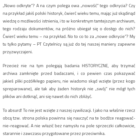
„Nowo odkryte”? A na czym polega owa „nowość” tego odkrycia? Czy
na przykład jakiś polski historyk, ćwierć wieku temu, mając już skądinąd
wiedzę o możliwości istnienia, i to w konkretnym tamtejszym archiwum,
tego rodzaju dokumentów, na próżno ubiegał się o dostęp do nich?
Ćwierć wieku temu – na przykład. No to co to za „nowe odkrycie”? My
tu tylko pytamy – PT Czytelnicy są już do tej naszej maniery zapewne
przyzwyczajeni.
Przecież nie na tym polegają badania HISTORYCZNE, aby trzymać
archiwa zamknięte przed badaczami, i co pewien czas pokazywać
jakieś pliki pożółkłego papieru, nie wiadomo skąd wzięte (przez kogo
spreparowane), ale tak aby żaden historyk nie „swój” nie mógł tych
plików ani dotknąć, ani się nawet do nich zbliżyć.
To absurd! To nie jest wzięte z naszej cywilizacji. I jako na właśnie rzecz
obcą tzw. strona polska powinna się nauczyć na te bodźce reagować-
nie-reagować. A nie włazić bez namysłu na pole sprzeczki całkowicie,
starannie i zawczasu przygotowane przez przeciwnika.