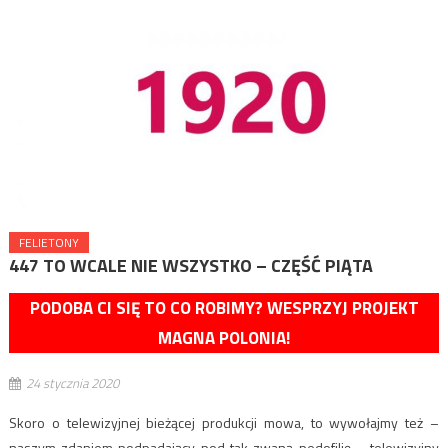
FELIETONY
447 TO WCALE NIE WSZYSTKO – CZĘŚĆ PIĄTA
PODOBA CI SIĘ TO CO ROBIMY? WESPRZYJ PROJEKT
MAGNA POLONIA!
24 stycznia 2020
Skoro o telewizyjnej bieżącej produkcji mowa, to wywołajmy też –
naszym zdaniem podpadający pod tak zwaną pedofilię – telewizyjny