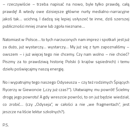
– rzeczywiście – trzeba napisać na nowo, byle tylko prawdę, całą
prawdę! A wtedy owe dzisiejsze główne nurty medialno-narracyjne
jakoś tak… ucichną. I dadzą się lepiej usłyszeć te inne, dziś szerszej
publiczności mniej znane lub zgoła nieznane…
Natomiast w Polsce… to tych narzuconych nam imprez i spotkań jest już
za dużo, już wystarczy… wystarczy… My już się z tym zapoznaliśmy –
owszem – i już więcej tego nie chcemy. Czy nam wolno – nie chcieć?
Piszmy za to prawdziwą historię Polski (i krajów sąsiednich) i temu
dziełu poświęcajmy naszą energię.
No i wypatrujmy tego naszego Odyseusza – czy też rodzimych Śpiących
Rycerzy w Giewoncie („czy już czas?”). Ułatwiajmy mu powrót! Ścielmy
drogę jego powrotu! A gdy wreszcie powróci, to on już będzie wiedział,
co zrobić… (czy „Odyseja”, w całości a nie „we fragmentach”, jest
jeszcze na liście lektur szkolnych?).
P.S.