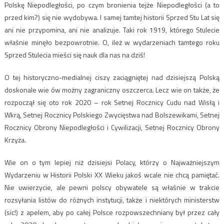
Polskę Niepodległości, po czym bronienia tejże Niepodległości (a to
przed kim?) się nie wydobywa. I samej tamtej historii Sprzed Stu Lat się
ani nie przypomina, ani nie analizuje. Taki rok 1919, którego Stulecie
właśnie minęło bezpowrotnie. O, ileż w wydarzeniach tamtego roku
Sprzed Stulecia mieści się nauk dla nas na dziś!
O tej historyczno-medialnej ciszy zaciągniętej nad dzisiejszą Polską
doskonale wie ów możny zagraniczny oszczerca. Lecz wie on także, że
rozpoczął się oto rok 2020 – rok Setnej Rocznicy Cudu nad Wisłą i
Wkrą, Setnej Rocznicy Polskiego Zwycięstwa nad Bolszewikami, Setnej
Rocznicy Obrony Niepodległości i Cywilizacji, Setnej Rocznicy Obrony
Krzyża.
Wie on o tym lepiej niż dzisiejsi Polacy, którzy o Najważniejszym
Wydarzeniu w Historii Polski XX Wieku jakoś wcale nie chcą pamiętać.
Nie uwierzycie, ale pewni polscy obywatele są właśnie w trakcie
rozsyłania listów do różnych instytucji, także i niektórych ministerstw
(sic!) z apelem, aby po całej Polsce rozpowszechniany był przez cały