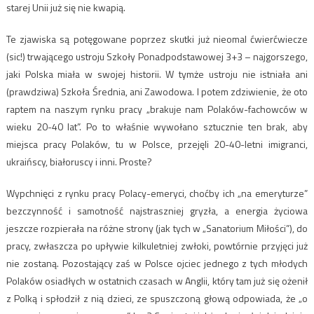
starej Unii już się nie kwapią.
Te zjawiska są potęgowane poprzez skutki już nieomal ćwierćwiecze
(sic!) trwającego ustroju Szkoły Ponadpodstawowej 3+3 – najgorszego,
jaki Polska miała w swojej historii. W tymże ustroju nie istniała ani
(prawdziwa) Szkoła Średnia, ani Zawodowa. I potem zdziwienie, że oto
raptem na naszym rynku pracy „brakuje nam Polaków-fachowców w
wieku 20-40 lat”. Po to właśnie wywołano sztucznie ten brak, aby
miejsca pracy Polaków, tu w Polsce, przejęli 20-40-letni imigranci,
ukraińscy, białoruscy i inni. Proste?
Wypchnięci z rynku pracy Polacy-emeryci, choćby ich „na emeryturze”
bezczynność i samotność najstraszniej gryzła, a energia życiowa
jeszcze rozpierała na różne strony (jak tych w „Sanatorium Miłości”), do
pracy, zwłaszcza po upływie kilkuletniej zwłoki, powtórnie przyjęci już
nie zostaną. Pozostający zaś w Polsce ojciec jednego z tych młodych
Polaków osiadłych w ostatnich czasach w Anglii, który tam już się ożenił
z Polką i spłodził z nią dzieci, ze spuszczoną głową odpowiada, że „o