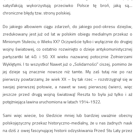
satysfakcją wykorzystują przeciwko Polsce tę broń, jaką są…
chroniczne błędy tzw. strony polskiej.
Do jakiego albowiem ciągu zdarzeń, do jakiego pod-okresu dziejów,
zredukowany jest już od lat w polskim obiegu medialnym przekaz o
Minionym Stuleciu, o Wieku XX? Oczywiście tylko i wyłącznie do drugiej
wojny światowej, co ostatnio rozwinięto o dzieje antykomunistycznej
partyzantki lat 40. i 50. XX wieku nazwanej potocznie Żołnierzami
Wyklętymi. I to wszystko! Nawet już o „Solidarności” ciszej, pomimo że
jej dzieje są znacznie nowsze niż tamte. My zaś tutaj nie po raz
pierwszy powtarzamy, że wiek XX – by tak rzec – rozstrzygnął się w
swojej pierwszej połowie, a nawet w swej pierwszej ćwierci, więc
jeszcze przed drugą wojną światową! Reszta to była już tylko i aż
potężniejąca lawina uruchomiona w latach 1914-1922.
Sami więc wiecie, bo śledzicie mniej lub bardziej uważnie obecny
polskojęzyczny przekaz historyczno-medialny, że u nas żadnych nauk
na dziś z owej fascynującej historii odzyskiwania Przed Stu Laty przez