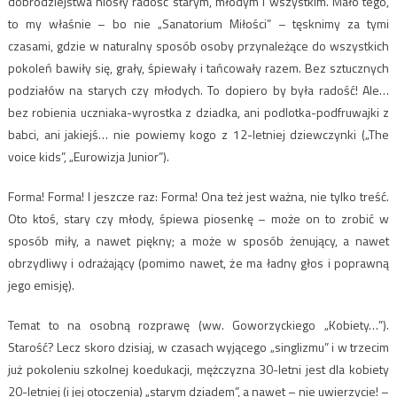
dobrodziejstwa niosły radość starym, młodym i wszystkim. Mało tego,
to my właśnie – bo nie „Sanatorium Miłości” – tęsknimy za tymi
czasami, gdzie w naturalny sposób osoby przynależące do wszystkich
pokoleń bawiły się, grały, śpiewały i tańcowały razem. Bez sztucznych
podziałów na starych czy młodych. To dopiero by była radość! Ale…
bez robienia uczniaka-wyrostka z dziadka, ani podlotka-podfruwajki z
babci, ani jakiejś… nie powiemy kogo z 12-letniej dziewczynki („The
voice kids”, „Eurowizja Junior”).
Forma! Forma! I jeszcze raz: Forma! Ona też jest ważna, nie tylko treść.
Oto ktoś, stary czy młody, śpiewa piosenkę – może on to zrobić w
sposób miły, a nawet piękny; a może w sposób żenujący, a nawet
obrzydliwy i odrażający (pomimo nawet, że ma ładny głos i poprawną
jego emisję).
Temat to na osobną rozprawę (ww. Goworzyckiego „Kobiety…”).
Starość? Lecz skoro dzisiaj, w czasach wyjącego „singlizmu” i w trzecim
już pokoleniu szkolnej koedukacji, mężczyzna 30-letni jest dla kobiety
20-letniej (i jej otoczenia) „starym dziadem”, a nawet – nie uwierzycie! –