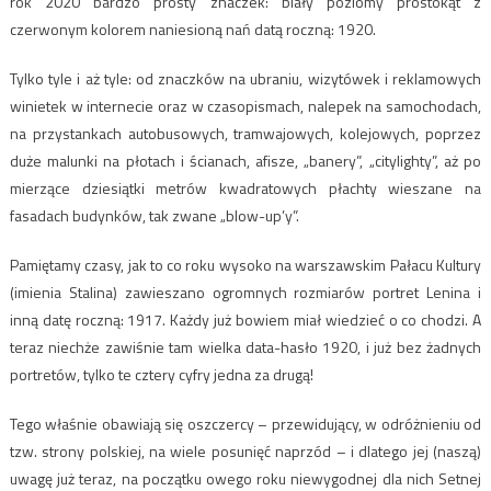
rok 2020 bardzo prosty znaczek: biały poziomy prostokąt z
czerwonym kolorem naniesioną nań datą roczną: 1920.
Tylko tyle i aż tyle: od znaczków na ubraniu, wizytówek i reklamowych
winietek w internecie oraz w czasopismach, nalepek na samochodach,
na przystankach autobusowych, tramwajowych, kolejowych, poprzez
duże malunki na płotach i ścianach, afisze, „banery”, „citylighty”, aż po
mierzące dziesiątki metrów kwadratowych płachty wieszane na
fasadach budynków, tak zwane „blow-up’y”.
Pamiętamy czasy, jak to co roku wysoko na warszawskim Pałacu Kultury
(imienia Stalina) zawieszano ogromnych rozmiarów portret Lenina i
inną datę roczną: 1917. Każdy już bowiem miał wiedzieć o co chodzi. A
teraz niechże zawiśnie tam wielka data-hasło 1920, i już bez żadnych
portretów, tylko te cztery cyfry jedna za drugą!
Tego właśnie obawiają się oszczercy – przewidujący, w odróżnieniu od
tzw. strony polskiej, na wiele posunięć naprzód – i dlatego jej (naszą)
uwagę już teraz, na początku owego roku niewygodnej dla nich Setnej