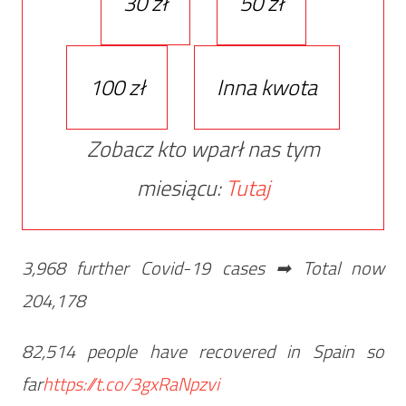
30 zł
50 zł
100 zł
Inna kwota
Zobacz kto wparł nas tym
miesiącu:
Tutaj
3,968 further Covid-19 cases ➡ Total now
204,178
82,514 people have recovered in Spain so
far
https://t.co/3gxRaNpzvi