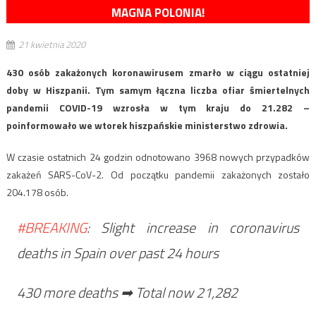
MAGNA POLONIA!
21 kwietnia 2020
430 osób zakażonych koronawirusem zmarło w ciągu ostatniej
doby w Hiszpanii. Tym samym łączna liczba ofiar śmiertelnych
pandemii COVID-19 wzrosła w tym kraju do 21.282 –
poinformowało we wtorek hiszpańskie ministerstwo zdrowia.
W czasie ostatnich 24 godzin odnotowano 3968 nowych przypadków
zakażeń SARS-CoV-2. Od początku pandemii zakażonych zostało
204.178 osób.
#BREAKING
: Slight increase in coronavirus
deaths in Spain over past 24 hours
430 more deaths ➡ Total now 21,282