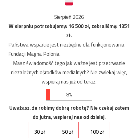
Sierpień 2026
W sierpniu potrzebujemy:
16 500
zł, zebraliśmy:
1351
zł.
Państwa wsparcie jest niezbędne dla funkcjonowania
Fundacji Magna Polonia.
Masz świadomość tego jak ważne jest przetrwanie
niezależnych ośrodków medialnych? Nie zwlekaj więc,
wspieraj nas już od teraz.
8%
Uważasz, że robimy dobrą robotę? Nie czekaj zatem
do jutra, wspieraj nas od dzisiaj.
30 zł
50 zł
100 zł