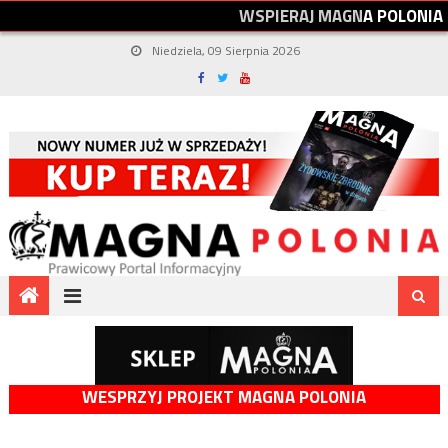
W
S
P
I
E
R
A
J
M
A
G
N
A
P
O
L
O
N
I
A
Niedziela, 09 Sierpnia 2026
WESPRZYJ PROJEKT MAGNA POLONIA