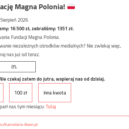
ację Magna Polonia!
Sierpień 2026
jemy:
16 500
zł, zebraliśmy:
1351
zł.
ania Fundacji Magna Polonia.
anie niezależnych ośrodków medialnych? Nie zwlekaj więc,
raj nas już od teraz.
8%
e czekaj zatem do jutra, wspieraj nas od dzisiaj.
100 zł
Inna kwota
parł nas tym miesiącu:
Tutaj
s://kancelaria-litwin.pl