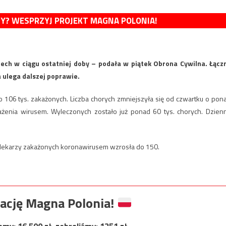
MY? WESPRZYJ PROJEKT MAGNA POLONIA!
h w ciągu ostatniej doby – podała w piątek Obrona Cywilna. Łącz
 ulega dalszej poprawie.
o 106 tys. zakażonych. Liczba chorych zmniejszyła się od czwartku o pon
żenia wirusem. Wyleczonych zostało już ponad 60 tys. chorych. Dzien
h lekarzy zakażonych koronawirusem wzrosła do 150.
ację Magna Polonia!