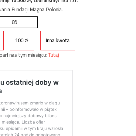
jemy:
16 500
zł, zebraliśmy:
1351
zł.
ania Fundacji Magna Polonia.
8%
100 zł
Inna kwota
parł nas tym miesiącu:
Tutaj