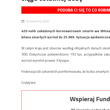
PODOBA CI SIĘ TO CO ROBI
24 kwietnia 2020
420 osób zakażonych koronawirusem zmarło we Włoszec
bilans zmarłych wzrósł do 25.969. Sytuacja epidemiczna
W całym kraju jest obecnie według oficjalnych danych okoł
300. Dotychczas potwierdzono 192 tys. przypadków zaka
wzrost wyniósł prawie 3 tysiące.
Federacja Izb Lekarskich poinformowała, że liczba zmarłyc
Czytaj też:
Wspieraj Fund