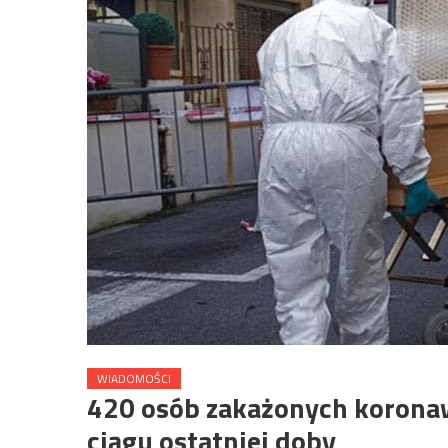
WIADOMOŚCI
420 osób zakażonych koron
ciągu ostatniej doby