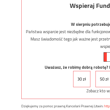
Wspieraj Fund
W sierpniu potrzebu
Państwa wsparcie jest niezbędne dla funkcjonow
Masz świadomość tego jak ważne jest przetrw
wspie
Uważasz, że robimy dobrą robotę? Ni
30 zł
50 zł
Zobacz kto w
Dziękujemy za pomoc prawną Kancelarii Prawnej Litwin:
http