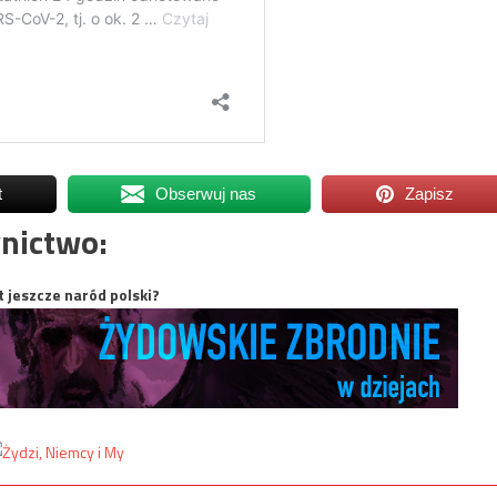
t
Obserwuj nas
Zapisz
nictwo:
t jeszcze naród polski?