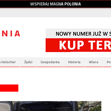
W
S
P
I
E
R
A
J
M
A
G
N
A
P
O
L
O
N
I
A
& Holocher
Żydzi
Gospodarka
Historia
Wiara
Po