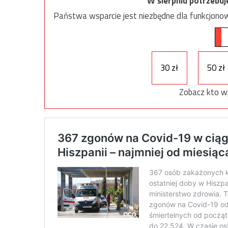
W sierpniu potrzebu
Państwa wsparcie jest niezbędne dla funkcjonow
30 zł
50 zł
Zobacz kto w