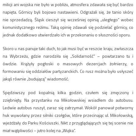
milicji ani wojska nie było w pobliżu, atmosfera zdawała się być bardzo
napięta. Górnicy byli bojowo nastawieni. Odgrażali się, że tanio skóry
nie sprzedadzą. Śląsk cieszył się wcześniej opinią „uległego” wobec
komunistycznego reżimu. Taką opinię zdawali się podzielać górnicy, co
jednak dodatkowo utwierdzało ich w przekonaniu o słuszności oporu.
Skoro u nas panuje taki duch, to jak musi być w reszcie kraju, zwłaszcza
na Wybrzeżu, gdzie narodziła się „Solidarność” – powtarzano tu i
ówdzie. Krążyły pogłoski o masowych dezercjach żołnierzy, o
formowaniu się oddziałów partyzanckich. Co rusz można było usłyszeć
jakąś równie „budującą” wiadomość.
Spędziwszy pod kopalnią kilka godzin, czułem się zmęczony i
zziębnięty. Na przystanku na Mikołowskiej wsiadłem do autobusu.
Ledwie autobus ruszył, zaraz się zatrzymał. Wokół panował potworny
huk wywołany przez silniki czołgów, które przecinając ul. Mikołowską,
wjeżdżały do Parku Kościuszki. Nikt z przyglądających się tej scenie nie
miał wątpliwości – jutro kolej na „Wujka”.