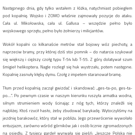
Następnego dnia, gdy tylko wstałem z łóżka, natychmiast pobiegłem
pod kopalnię. Wojsko i ZOMO właśnie zajmowały pozycje do ataku.
Cała ul. Mikołowska, cała ul. Gallusa – wszędzie pełno było
wojskowego sprzętu, pełno było żołnierzy i milicjantów.
Wokół kopalni co kilkanaście metrów stał bojowy wóz piechoty, a
naprzeciw bramy, przy której dziś stoi pomnik – do natarcia szykował
się większy i cięższy czołg typu T-54 lub T-55. Z góry dolatywał szum
śmigieł helikoptera. Nagle rozległ się huk wystrzału, potem następne.
Kopalnię zasnuły kłęby dymu. Czołg z impetem staranował bramę.
Tłum przed kopalnią zaczął gwizdać i skandować: „ges-ta-po, ges-ta-
po…”. Po pewnym czasie w naszym kierunku ruszyła armatka wodna,
silnym strumieniem wody ścinając z nóg tych, którzy znaleźli się
najbliżej. Ktoś rzucił hasło, żeby zbudować barykadę. Wytoczyliśmy na
jezdnię barakowóz, który stał w pobliżu. Jego przewrócenie wywołało
entuzjazm, zarówno wśród górników jak i osób licznie zgromadzonych
na osiedlu. Z tysięcy gardeł wyrwała się pieśń: „Jeszcze Polska nie