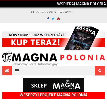
W
S
P
I
E
R
A
J
M
A
G
N
A
P
O
L
O
N
I
A
Czwartek, 06 Sierpnia 2026
WESPRZYJ PROJEKT MAGNA POLONIA