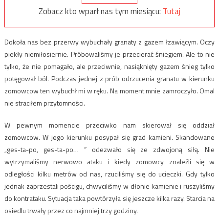
Zobacz kto wparł nas tym miesiącu:
Tutaj
Dokoła nas bez przerwy wybuchały granaty z gazem łzawiącym. Oczy
piekły niemiłosiernie. Próbowaliśmy je przecierać śniegiem. Ale to nie
tylko, że nie pomagało, ale przeciwnie, nasiąknięty gazem śnieg tylko
potęgował ból. Podczas jednej z prób odrzucenia granatu w kierunku
zomowcow ten wybuchł mi w ręku. Na moment mnie zamroczyło. Omal
nie straciłem przytomności.
W pewnym momencie przeciwko nam skierował się oddział
zomowcow. W jego kierunku posypał się grad kamieni. Skandowane
„ges-ta-po, ges-ta-po… ” odezwało się ze zdwojoną siłą. Nie
wytrzymaliśmy nerwowo ataku i kiedy zomowcy znaleźli się w
odległości kilku metrów od nas, rzuciliśmy się do ucieczki. Gdy tylko
jednak zaprzestali pościgu, chwyciliśmy w dłonie kamienie i ruszyliśmy
do kontrataku. Sytuacja taka powtórzyła się jeszcze kilka razy. Starcia na
osiedlu trwały przez co najmniej trzy godziny.