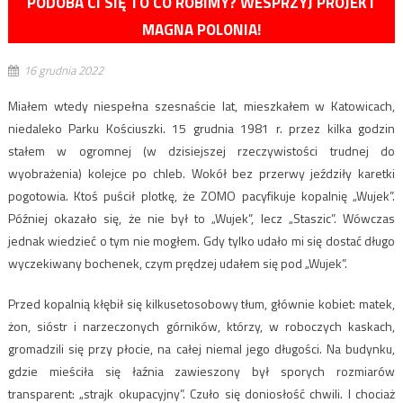
PODOBA CI SIĘ TO CO ROBIMY? WESPRZYJ PROJEKT
MAGNA POLONIA!
16 grudnia 2022
Miałem wtedy niespełna szesnaście lat, mieszkałem w Katowicach,
niedaleko Parku Kościuszki. 15 grudnia 1981 r. przez kilka godzin
stałem w ogromnej (w dzisiejszej rzeczywistości trudnej do
wyobrażenia) kolejce po chleb. Wokół bez przerwy jeździły karetki
pogotowia. Ktoś puścił plotkę, że ZOMO pacyfikuje kopalnię „Wujek”.
Później okazało się, że nie był to „Wujek”, lecz „Staszic”. Wówczas
jednak wiedzieć o tym nie mogłem. Gdy tylko udało mi się dostać długo
wyczekiwany bochenek, czym prędzej udałem się pod „Wujek”.
Przed kopalnią kłębił się kilkusetosobowy tłum, głównie kobiet: matek,
żon, sióstr i narzeczonych górników, którzy, w roboczych kaskach,
gromadzili się przy płocie, na całej niemal jego długości. Na budynku,
gdzie mieściła się łaźnia zawieszony był sporych rozmiarów
transparent: „strajk okupacyjny”. Czuło się doniosłość chwili. I chociaż